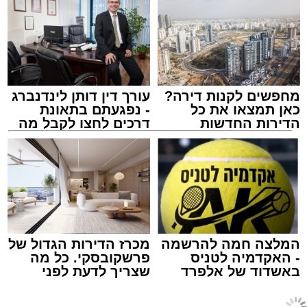
מחפשים לקנות דירה?
עורך דין דותן לינדנברג
כאן תמצאו את כל
- נפגעתם בתאונת
הדירות החדשות
דרכים לחצו לקבל מה
למכירה באשדוד >>>
שמגיע לכם
מעגלים
מנהל האתר / 20:31 06.08.26
המלצה חמה להרשמה
מכרז הדירות הגדול של
- האקדמיה לטניס
פרשקובסקי. כל מה
תגים:
הגרי"ב שרייבר
,
מעגלים
באשדוד של אלפרד
שצריך לדעת לפני
קריאולנסקי - לילדים
שמגישים הצעה לדירה
ארוע שטרם היה כמותו: בשבוע הבא ביום ג'
באשדוד
חדשות אשדוד
>
מקומי