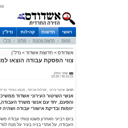
06 אוגוסט 2026 / 16:05
ראשי
חדשות
קהילות
נדל"ן
מקומי
חדשות ארציות
פוליטי
נדל"ן
|
|
|
אשדודס
>
חדשות אשדוד
>
נדל"ן
צווי הפסקת עבודה הוצאו למ
שחר כחלון
30.10.22 / 10:29
תגים:
שיטור עירוני
,
פעילות אכיפה
,
מבצע באתרי בנייה
אנשי השיטור העירוני אשדוד ממשיכי
והפעם, יחד עם אנשי משרד העבודה, פ
יזומות ובדיקת אישורי עבודה ושהיה 
ביום רביעי האחרון פשטו צוותי עבודה מש
העבודה, על אתרי בניה בעיר על מנת לווד