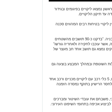
אשון נמצאו ליקויים בפיגומים ובגידור
 עד תיקון הליקויים.
ן ליקויי בטיחות רבים המהווים סכנה
כמו כן נערכו בדיקות של עובדים באתרי הבניה. "בדקנו כ-90 תושבים מהשטחים
ורי שהייה, אשר עוכבו לחקירה ולאחריה גורשו"
בדקים נמצא גם תושב אחד חב מעצר של
לות השוטפת ובמהלך המבצע בוצעה גם
במבצע זה אותרו 5 כלי רכב באיסור שימוש, 5 כלי רכב עם ליקויים מכניים ורכב אחד
 ולחסר הרישיון בתוקף נמסרה הזמנה
ני, משבחם את עובדי השיטור ומברכים
ביצוע אכיפה בתחומי השיפוט העירוני.