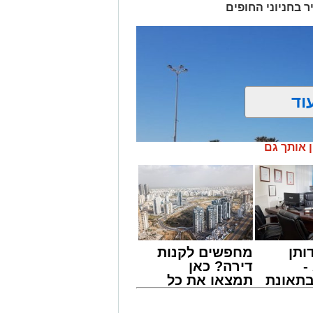
 בחניוני החופים
וד
ן אותך גם
ותן
מחפשים לקנות
-
דירה? כאן
תאונת
תמצאו את כל
צו
הדירות החדשות
 אשטוקר
שמגיע
למכירה באשדוד