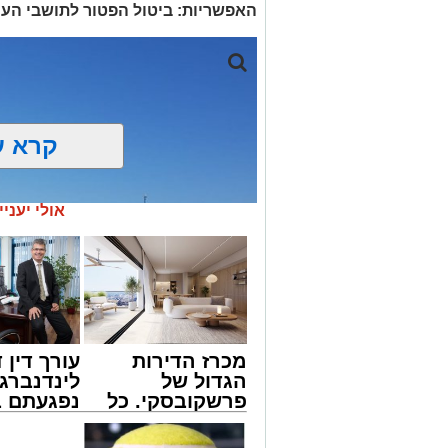
האפשריות: ביטול הפטור לתושבי העיר
קרא ע
אולי יעניי
מכרז הדירות
עורך דין ד
הגדול של
לינדנברג 
פרשקובסקי. כל
נפגעתם ב
מה שצריך לדעת
דרכים לח
מתחם חנייה בחוף אשדוד. צילום: עופר
לפני שמגישים
לקבל מה 