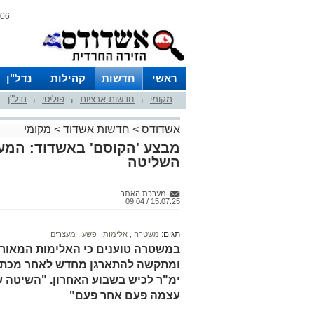
06 אוגוסט 2026 / 15:53
ראשי
חדשות
קהילות
נדל"ן
מקומי
חדשות ארציות
פוליטי
נדל"ן
|
|
|
אשדודס
>
חדשות אשדוד
>
מקומי
מבצע 'הקוסם' באשדוד: המעצ
השליטה
מערכת האתר
15.07.25 / 09:04
תגים:
משטרה
,
אלימות
,
פשע
,
מעצרים
במשטרה טוענים כי האלימות המאור
ומתקשה להתארגן מחדש לאחר מכת 
ימ"ר לכיש בשבוע האחרון. "השיטה ש
עצמה פעם אחר פעם"