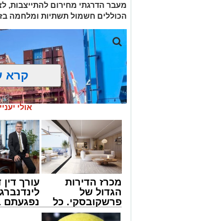
מעוניינים להגיב? לדווח ? צרו איתנו קשר ב
הכוללים חשמול תשתיות ומלחמה בזי
קרא ע
אולי יעניי
מכרז הדירות
עורך דין ד
הגדול של
לינדנברג 
פרשקובסקי. כל
נפגעתם ב
מה שצריך לדעת
דרכים לח