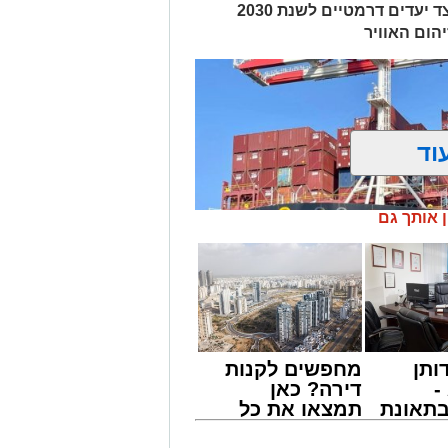
מעבר הדרגתי מחירום להתייצבות, לצד יעדים דרמטיים לשנת 2030
מייל -
ASHDODS@ISNET.CO.IL
הום האוויר
וד
ן אותך גם
ותן
מחפשים לקנות
-
דירה? כאן
תאונת
תמצאו את כל
צו
הדירות החדשות