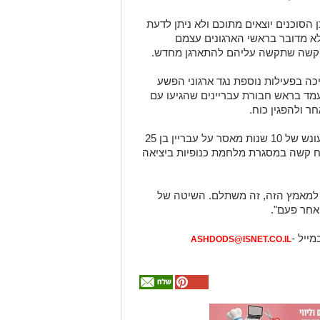
 הסוכנים יוצאים מתוכם ולא ניתן לדעת
לא מדובר בראשי הארגונים עצמם
 קשה שתקשה עליהם להתארגן מחדש.
 בפעילות נוספת נגד ארגוני הפשע
עמד בראש חבורת עבריינים שהגיעו עם
בתחילת החודש בית המשפט המחוזי גזר עונש של 10 שנות מאסר על עבריין בן 25
רח קשה במסגרת מלחמת כנופיות ביציאה
ת למאמץ הזה, זה משתלם. השיטה של
אחר פעם".
מייל -
ASHDODS@ISNET.CO.IL
אולי