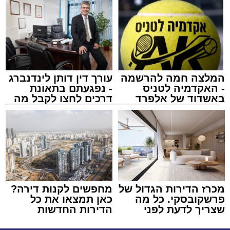
המלצה חמה להרשמה
עורך דין דותן לינדנברג
- האקדמיה לטניס
- נפגעתם בתאונת
באשדוד של אלפרד
דרכים לחצו לקבל מה
קריאולנסקי - לילדים
שמגיע לכם
מכרז הדירות הגדול של
מחפשים לקנות דירה?
פרשקובסקי. כל מה
כאן תמצאו את כל
שצריך לדעת לפני
הדירות החדשות
שמגישים הצעה לדירה
למכירה באשדוד >>>
באשדוד