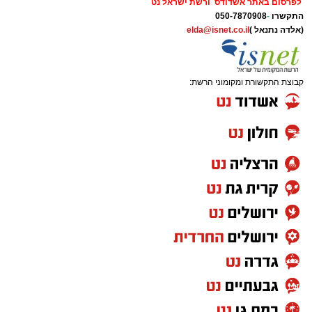
לפרסום באתר אשדודס ורשת ישראל נט
התקשרו
-
050-7870908
(אלדה נתנאל )
elda@isnet.co.il
קבוצת התקשורת ומקומוני הרשת:
המעמד, שהתקיים ביוזמת 'מעגלים', נערך
בראשות בעל המנגן ר' דודי קאליש, שידוע
בכישרונו להגיש יצירות עומק ברגש יהודי לוהט
ופנימי, כשלצידו ליד השולחן הסיבו, חבושי
שטריימלך, מקהלת "נגינה" המפוארת בליווי הרכב
מוזיקלי מורחב. ואכן, בשעות הבאות נסחפו
המשתתפים על גבי צליליה הענוגים של שבת
קודש, כשהם נהנים וחווים מקרוב את יצירות
המופת ממיטב חצרות החסידות, בהן בעלזא,
ויז'ניץ, פיטסבורג, מודז'יץ ועוד.