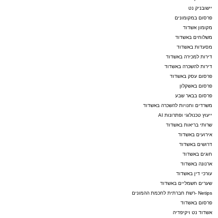
בשבתות הקרובות יעלו השירים והנגינות מבתי
יישובניק נט
תושבי אשדוד.
פרסום במקומונים
מקומון אשדוד
משלוחים באשדוד
צפו ברגעים קצרים מהארוע העוצמתי שעוד ידובר
מסעדות באשדוד
בו רבות.
דירות למכירה באשדוד
דירות להשכרה באשדוד
פרסום עסק באשדוד
פרסום באשקלון
פרסום בבאר שבע
משרדים וחנויות להשכרה באשדוד
ייעוץ טכנולוגי ופתרונות AI
שרותי בריאות באשדוד
אירועים באשדוד
דרושים באשדוד
חוגים באשדוד
ארנונה באשדוד
עורכי דין באשדוד
שערים חשמליים באשדוד
Netips -רשת חברתית לחכמת ההמונים
פרסום באשדוד
אשדוד נט ויקיפדיה