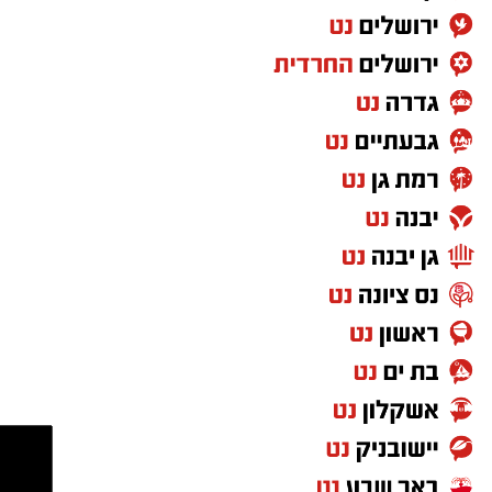
פונה עם חבלת ראש, והאב נפצע באורח בינוני עם
חבלות בראש ובגפיים. כולם פונו בניידות טיפול
נמרץ לבית החולים הציבורי אסותא בעיר.
עם הגעתם לבית החולים, נקלטו השלושה בחדר
הטראומה וטופלו על ידי צוות רב-מערכתי שכלל
רופאי טראומה ומומחים לרפואת ילדים ומבוגרים.
מבית החולים נמסר הבוקר כי לאחר סדרת
בדיקות וטיפולים מסיביים, מצבו של הילד בן ה-6
התייצב והוא מאושפז כעת במחלקה לטיפול נמרץ
ילדים כשמצבו מוגדר בינוני. אחיו בן ה-4 מאושפז
אף הוא במחלקת הילדים במצב בינוני, ומצבו של
האב מוגדר קל.
מעוניינים להגיב? לדווח ? צרו איתנו קשר במייל -