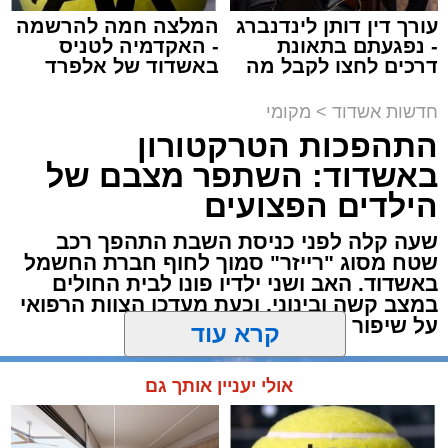
עורך דין דותן לינדנברג
המלצה חמה להרשמה
- נפגעתם בתאונת
- האקדמיה לטניס
דרכים לחצו לקבל מה
באשדוד של אלפרד
שמגיע לכם
קריאולנסקי - לילדים
תגים:
משטרה
,
אשדוד
,
פשיטה
,
קזינו
חדשות אשדוד
>
מקומי
התהפכות הטרקטורון
פעילות יזומה של בלשי תחנת משטרת אשדוד
באשדוד: השתפר מצבם של
חשפה קזינו מחתרתי שפעל באחד המבנים בעיר.
הילדים הפצועים
הפשיטה התבצעה בעקבות מידע מודיעיני שהצביע
על פעילות בלתי חוקית המתקיימת במקום.
שעה קלה לפני כניסת השבת התהפך רכב
שטח מסוג "רייזר" סמוך לחוף חברת החשמל
באשדוד. האב ושני ילדיו פונו לבית החולים
עם הגעת הכוחות למבנה, דרשו השוטרים את
במצב קשה ובינוני, וכעת מעדכן הצוות הרפואי
פתיחת הדלתות, אך הנוכחים במקום בחרו
על שיפור במצבם
להתעלם וסירבו לאפשר לכוחות להיכנס. לנוכח
קרא עוד
הסירוב, נאלצו הבלשים לפרוץ את הדלת בכוח
כדי לחדור פנימה.
אולי יעניין אותך גם