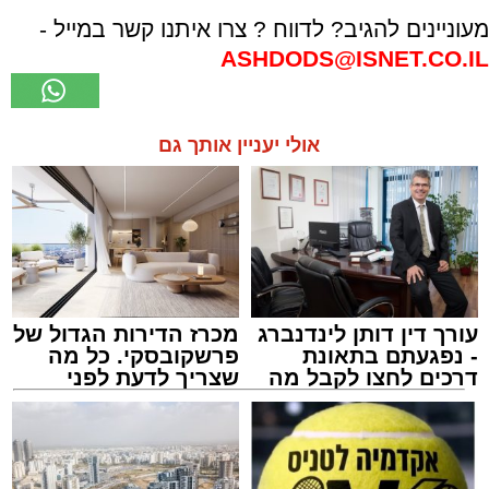
מעוניינים להגיב? לדווח ? צרו איתנו קשר במייל -
ASHDODS@ISNET.CO.IL
אולי יעניין אותך גם
עורך דין דותן לינדנברג
מכרז הדירות הגדול של
- נפגעתם בתאונת
פרשקובסקי. כל מה
דרכים לחצו לקבל מה
שצריך לדעת לפני
שמגיע לכם
שמגישים הצעה לדירה
באשדוד