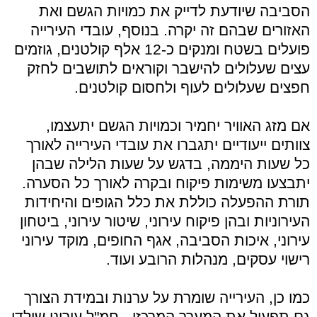
הסביבה שיודעת לדייק את כמויות הגשם ואת
האזורים שבהם זה יקרה. בנוסף, עובדי העירייה
פועלים בשטח ומנקים כ-12 אלף קולטנים, גוזמים
עצים שעלולים להישבר וקוראים לתושבים לחזק
חפצים שעלולים לעוף ולחסום קולטנים.
אם מזג האוויר יחמיר וכמויות הגשם יתעצמו,
צוותים ייעודיים יתגברו את עובדי העירייה לאורך
כל שעות היממה, בדגש על שעות הלילה שבהן
יתבצעו משימות פיקוח ובקרה לאורך כל הסערה.
תורת ההפעלה כוללת את כלל הגופים והיחידות
העירוניות ובהן פיקוח עירוני, שיטור עירוני, ביטחון
עירוני, איכות הסביבה, אגף החופים, מוקד עירוני
רישוי עסקים, מנהלות הרובע ועוד.
כמו כן, העירייה שומרת על ערנות ובמידת הצורך
גם תפעיל את המערך המרכזי - חמ"ל עירוני שילדי.