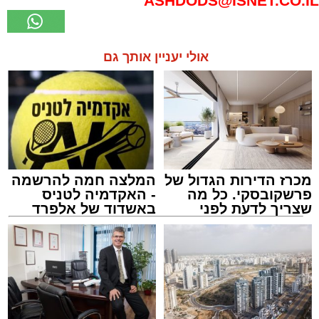
ASHDODS@ISNET.CO.IL
אולי יעניין אותך גם
מכרז הדירות הגדול של
המלצה חמה להרשמה
פרשקובסקי. כל מה
- האקדמיה לטניס
שצריך לדעת לפני
באשדוד של אלפרד
שמגישים הצעה לדירה
קריאולנסקי - לילדים
באשדוד