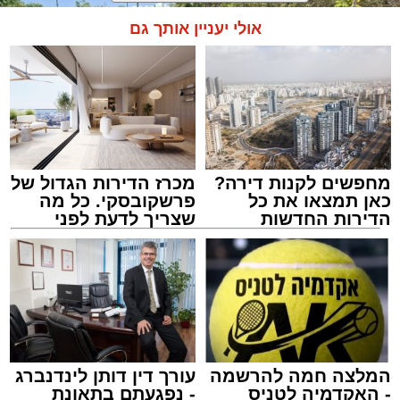
אולי יעניין אותך גם
מחפשים לקנות דירה?
מכרז הדירות הגדול של
כאן תמצאו את כל
פרשקובסקי. כל מה
הדירות החדשות
שצריך לדעת לפני
למכירה באשדוד >>>
שמגישים הצעה לדירה
באשדוד
צילום: דוברות איחוד הצלה
מערכת האתר / 15:39 07.08.26
המלצה חמה להרשמה
עורך דין דותן לינדנברג
- האקדמיה לטניס
- נפגעתם בתאונת