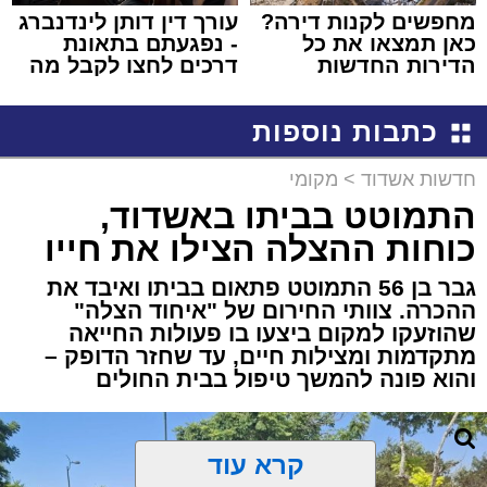
מחפשים לקנות דירה?
עורך דין דותן לינדנברג
כאן תמצאו את כל
- נפגעתם בתאונת
הדירות החדשות
דרכים לחצו לקבל מה
למכירה באשדוד >>>
שמגיע לכם
כתבות נוספות
חדשות אשדוד
>
מקומי
התמוטט בביתו באשדוד,
כוחות ההצלה הצילו את חייו
גבר בן 56 התמוטט פתאום בביתו ואיבד את
ההכרה. צוותי החירום של "איחוד הצלה"
שהוזעקו למקום ביצעו בו פעולות החייאה
מתקדמות ומצילות חיים, עד שחזר הדופק –
והוא פונה להמשך טיפול בבית החולים
קרא עוד