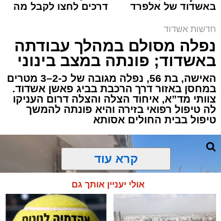
באשדוד של אלפרד
דרכים לחצו לקבל מה
תגים:
איחוד הצלה
,
אשדוד
,
הצלה
קריאולנסקי - לילדים
שמגיע לכם
חדשות אשדוד
אירוע דרמטי הסתיים בנס רפואי באשדוד, לאחר
נפלה מסולם במהלך עבודתה
שגבר בן 56 התמוטט בביתו שבאחד הרחובות
באשדוד; פונתה במצב בינוני
ברובע י"א בעיר, כתוצאה מאירוע פתאומי שגרם
להפסקת פעילות ליבו.
האישה, בת 56, נפלה מגובה של כ-2–3 מטרים
במחסן באזור דרך הרכבת בביג פאשן אשדוד.
צוותי מד”א, איחוד הצלה והצלה דרום העניקו
למקום הוזעקו מיד צוותי רפואה ומתנדבים של
לה טיפול רפואי בזירה והיא פונתה להמשך
ארגון "איחוד הצלה". החובשים והפרמדיקים
טיפול בבית החולים אסותא
שהגיעו לזירה הבחינו כי הגבר ללא דופק וללא
הכרה, ופתחו מיידית בפעולות החייאה מתקדמות,
הכוללות עיסויי לב ושימוש במפעם (דפיברילטור).
קרא עוד
בזכות התושייה והפעילות המהירה והמקצועית של
אולי יעניין אותך גם
הצוותים בשטח, ליבו של הגבר שב לפעום.
לאחר ייצוב מצבו הראשוני, הוא פונה באמבולנס
לבית חולים להמשך קבלת טיפול רפואי כשמצבו