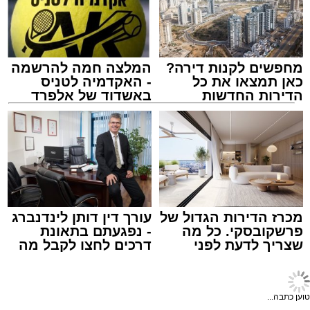
מוגדר יציב.
מחפשים לקנות דירה?
המלצה חמה להרשמה
מעוניינים להגיב? לדווח ? צרו איתנו קשר במייל -
כאן תמצאו את כל
- האקדמיה לטניס
ASHDODS@ISNET.CO.IL
הדירות החדשות
באשדוד של אלפרד
למכירה באשדוד >>>
קריאולנסקי - לילדים
צילום: דוברות איחוד הצלה
עופר אשטוקר / 15:32 07.08.26
מכרז הדירות הגדול של
עורך דין דותן לינדנברג
פרשקובסקי. כל מה
- נפגעתם בתאונת
שצריך לדעת לפני
דרכים לחצו לקבל מה
תגים:
תאונת עבודה באשדוד
שמגישים הצעה לדירה
שמגיע לכם
באשדוד
חדשות אשדוד
>
מקומי
עובדת בת 56 נפצעה היום (שישי) באורח בינוני
צפו ברגעי האימה: הנהג
לאחר שנפלה מסולם במהלך עבודתה במחסן