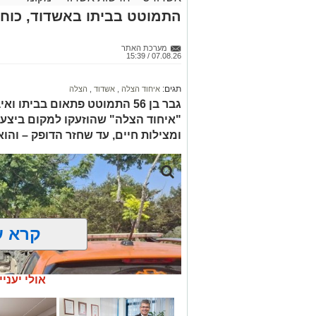
התמוטט בביתו באשדוד, כוחו
מערכת האתר
07.08.26 / 15:39
תגים:
איחוד הצלה
,
אשדוד
,
הצלה
גבר בן 56 התמוטט פתאום בביתו
"איחוד הצלה" שהוזעקו למקום ביצעו
ומצילות חיים, עד שחזר הדופק – והו
קרא ע
אולי יעניי