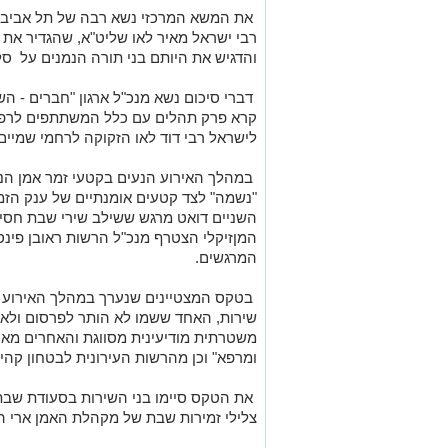
את המשא המרכזי נשא רבה של תל אביב י
רבי ישראל מאיר לאו שליט"א, שהגדיר את
והדגיש את היותם בני תורה הנמנים על ס
דברי סיכום נשא מנכ"ל ארגון "חברים - השי
קרא פרק תהלים עם כלל המשתתפים לרפו
לישראל רבי דוד לאו הזקוקה לרחמי שמיים
במהלך האירוע הנעים בקטעי זמר אמן הנ
"נשמה" לצד קטעים אומנתיים של ענק הזמ
השניים דואט מרגש ששילב שירי שבת חסיד
המןזיקלי הצטרף מנכ"ל הרשות ראובן פינס
המרגשים.
בטקס המצטיינים שנערך במהלך האירוע ה
שירות, האחד ששמו לא הותר לפרסום ולא 
משטרתית מודיעינית מסווגת והאחרים מארג
ומרפא" וכן מהרשות העירונית לבטחון קהי
את הטקס סיימו בני השירות בסעודת שבת
צלילי זמירות שבת של מקהלת האמן ארי ה