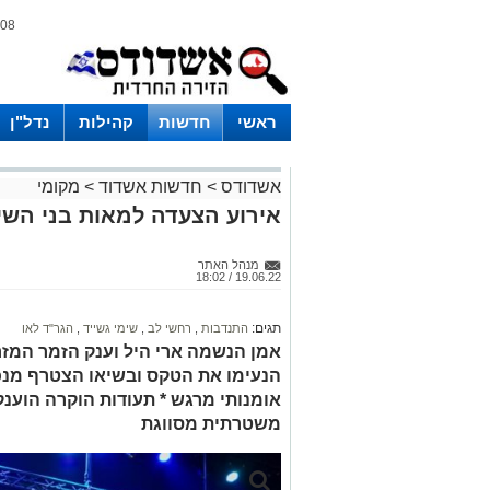
08 אוגוסט 2026 / 04:09
ראשי
חדשות
קהילות
נדל"ן
אשדודס
>
חדשות אשדוד
>
מקומי
אירוע הצעדה למאות בני השי
מנהל האתר
19.06.22 / 18:02
תגים:
התנדבות
,
רחשי לב
,
שימי גשייד
,
הגר"ד לאו
אמן הנשמה ארי היל וענק הזמר המז
הנעימו את הטקס ובשיאו הצטרף מנכ
אומנותי מרגש * תעודות הוקרה הוענק
משטרתית מסווגת