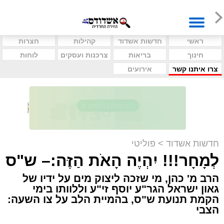
ראשי
חדשות אשדוד
קהילות
חצרות
חינוך
בריאות
צרכנות ועסקים
לוחות
צרו איתנו קשר
אירועים
חדשות אשדוד
>
פוליטי
לְמָחָר!!! יִהְיֶה הָאֹת הַזֶּה:– ש"ס
הרב מ' כהן, מי שזכה ליצוק מים על ידיו של
גאון ישראל הגר"ע יוסף זי"ע וללוותו בימי
הקמת תנועת ש"ס, בהמיית הלב על צו השעה:
הצבי