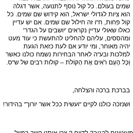
שמים בעולם. כל קול נוסף לתנועה, אשר דגלה
הוא ציות לגדולי ישראל, הוא קידוש שם שמים. כל
קול פחות, ח"ו זה חילול שם שמים. אם יש עדיין
כאלו שאולי עדיין נקראים 'יושבים על הגדר'
ומהססים, עליהם להחליט להתעשת כי עוד מעט
יהיה מאוחר, ומי יודע אם לעת כזאת הגעת
למלכות ובע"ה לאחר הבחירות נשמח כולנו כאשר
וְכָל הָעָם רֹאִים אֶת הַקּוֹלֹת – קולות רבים של ש"ס.
בברכת ברכה והצלחה,
ושנזכה כולנו לקיים "ועשית ככל אשר יורוך" בהידור!
מעוניינים להגיב? לדווח ? צרו איתנו קשר במייל -