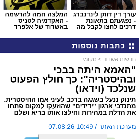
עורך דין דותן לינדנברג
המלצה חמה להרשמה
- נפגעתם בתאונת
- האקדמיה לטניס
דרכים לחצו לקבל מה
באשדוד של אלפרד
שמגיע לכם
קריאולנסקי - לילדים
כתבות נוספות
חדשות אשדוד
>
מקומי
"האמא היתה בבכי
ובהיסטריה": כך חולץ הפעוט
שנלכד (וידאו)
תינוק ננעל בשגגה ברכב לעיני אמו ההיסטרית.
מתנדבי ארגון "ידידים" שהוזעקו למקום פתחו
את הדלת במהירות וחילצו אותו בריא ושלם
מערכת האתר / 10:49 07.08.26