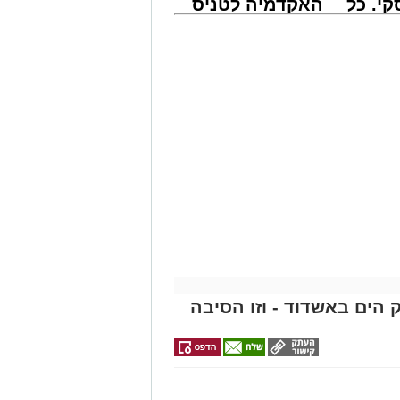
י. כל
האקדמיה לטניס
 לדעת
באשדוד של
ישים
אלפרד
רה
קריאולנסקי -
ודות תחזוקה ליליות במחלף אשדוד צפון
לילדים
שיימשכו במשך שני לילות, בימים ראשון ושני, ה-9 וה-10 באוגוסט 2026, בין השעות
חידוש סימוני הדרך והתקנת עיני חתול,
לל משתמשי הדרך.
ית של רמפות הכניסה ממחלף אשדוד
ים לכיוון זה מומלץ להמשיך בנסיעה דרך מחלף
מסר כי הם מתנצלים על אי-הנוחות
ניתן לקבל פרטים נוספים באתר החברה
מייל -
ASHDODS@ISNET.CO.IL
 הים באשדוד - וזו הסיבה