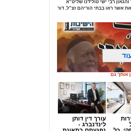
הגאון רבי ישי טולידנו שליט"א
את אשר ראו בבתי הוריהם זצ"ל. דור
וד
ן אותך גם
רות
עורך דין דותן
לינדנברג -
י. כל
נפגעתם בתאונת