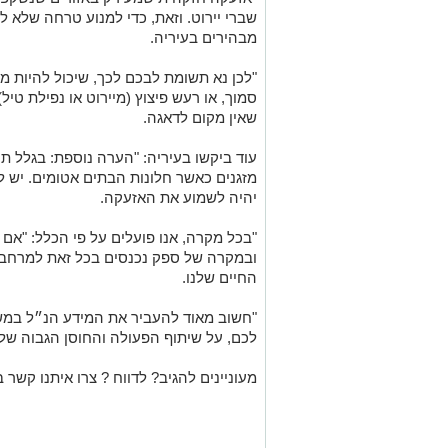
שברי יירוט. וזאת, כדי למנוע טרחה שלא ל
מבהירים בעיריה.
"לכן נא תשומת לבכם לכך, שיכול להיות 
סמוך, או רעש פיצוץ (מיירוט או נפילת טי
שאין מקום לדאגה.
עוד ביקשו בעיריה: "הערה נוספת: בגלל תנ
מזגנים כאשר חלונות הבתים אטומים. יש ל
יהיה לשמוע את האזעקה.
"בכל מקרה, אנו פועלים על פי הכלל: "אם י
ובמקרה של ספק נכנסים בכל זאת למרחב מו
החיים שלנו.
"חשוב מאוד להעביר את המידע הנ״ל במש
לכם, על שיתוף הפעולה והחוסן הגבוה של
מעוניינים להגיב? לדווח ? צרו איתנו קשר ב