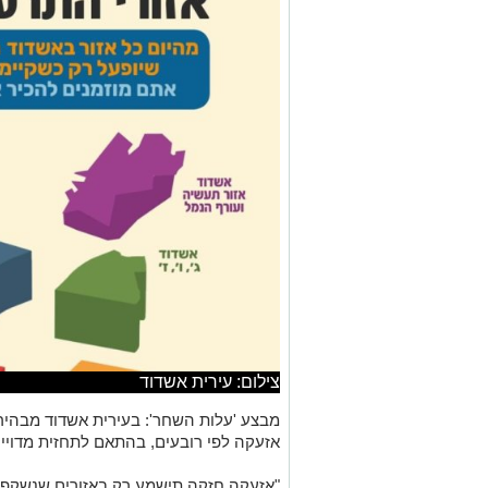
צילום: עירית אשדוד
מבצע 'עלות השחר': בעירית אשדוד מבהירי
אזעקה לפי רובעים, בהתאם לתחזית מדוייק
"אזעקה חזקה תישמע רק באזורים שנשקפת