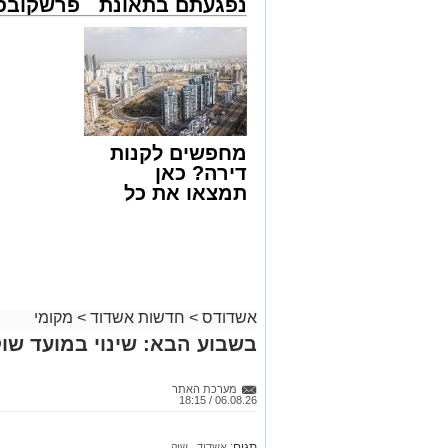
נפגעתם בתאונת
פרשקובסק
דרכים לחצו
מה שצריך
לקבל מה שמגיע
לפני שמג
נתיבי ישראל
לכם
הצעה לדי
חברת "נתיבי ישראל" הודיעה על ביצוע עב
באשדוד
23:00 בלילה ועד 05:00 בבוקר למחרת.
העבודות מבוצעות כחלק מפעולות שוטפות ל
מחפשים לקנות
במטרה לשפר את בטיחות הנסיעה עבור כ
דירה? כאן
בשל ביצוע העבודות, תבוצע חסימה הרמט
תמצאו את כל
צפון לכביש 4 לכיוון דרום, ולנוסע
הדירות החדשות
יבנה ולהצטרף משם לכביש 4, תוך להיערך מראש ולהיעזר בישומוני הניווט.
למכירה באשדוד
מאגף שירות וקשרי קהילה בנתיבי ישראל נ
>>>
הזמנית ומודים לציבור על הסבלנות, וכי 
בכתובת
https://www.iroads.co.il
.
מעוניינים להגיב? לדווח ? צרו איתנו קשר ב
אשדודס
>
חדשות אשדוד
>
מקומי
בשבוע הבא: שינוי במועד שוק
מערכת האתר
06.08.26 / 18:15
תגים:
אשדוד
,
שוק