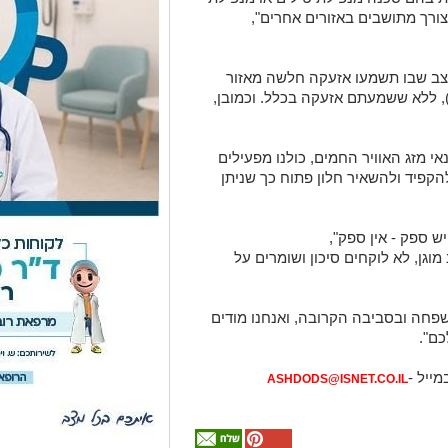
צורך מתושבים באזורים אחרים",
מצב שבו תשמעו אזעקה חלשה מאזור
ל), ללא ששמעתם אזעקה בכלל. וכמובן,
אי מזג האוויר החמים, כולנו מפעילים
הקפיד ולהשאיר חלון פתוח כך שניתן
ש ספק - אין ספק",
גן, לא לוקחים סיכון ושומרים על
פחה ובסביבה הקרובה, ואנחנו מודים
כם".
מייל -
ASHDODS@ISNET.CO.IL