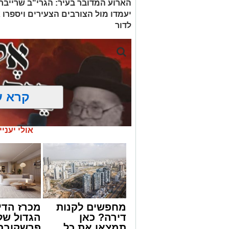
הארוע המדובר בעיר: הגרי"ב שרייבר ו
יעמדו מול הצורבים הצעירים ויספרו 
לדור
קרא ע
אולי יעניי
מחפשים לקנות
מכרז הדי
דירה? כאן
הגדול של
תמצאו את כל
פרשקובסק