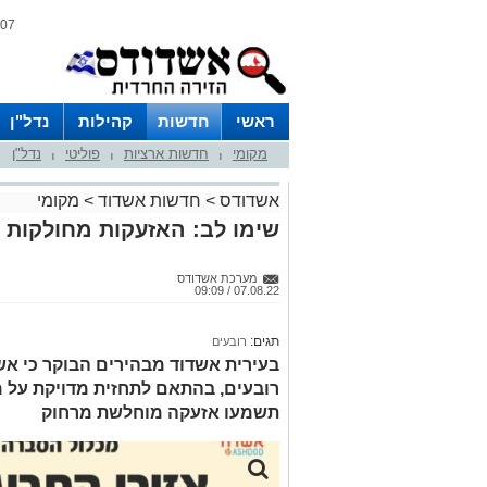
07 אוגוסט 2026 / 07:44
ראשי
חדשות
קהילות
נדל"ן
מקומי
חדשות ארציות
פוליטי
נדל"ן
|
|
|
אשדודס
>
חדשות אשדוד
>
מקומי
שימו לב: האזעקות מחולקות ל
מערכת אשדודס
07.08.22 / 09:09
תגים:
רובעים
בעירית אשדוד מבהירים הבוקר כי אש
רובעים, בהתאם לתחזית מדויקת על מ
תשמעו אזעקה מוחלשת מרחוק