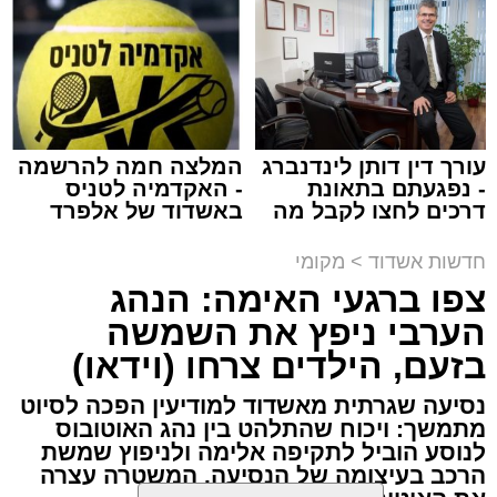
באשדוד
צילום: דוברות איחוד הצלה
עופר אשטוקר / 15:32 07.08.26
עורך דין דותן לינדנברג
המלצה חמה להרשמה
- נפגעתם בתאונת
- האקדמיה לטניס
דרכים לחצו לקבל מה
באשדוד של אלפרד
תגים:
תאונת עבודה באשדוד
שמגיע לכם
קריאולנסקי - לילדים
חדשות אשדוד
>
מקומי
עובדת בת 56 נפצעה היום (שישי) באורח בינוני
צפו ברגעי האימה: הנהג
לאחר שנפלה מסולם במהלך עבודתה במחסן
הערבי ניפץ את השמשה
באזור דרך הרכבת, מתחם ביג פאשן באשדוד.
בזעם, הילדים צרחו (וידאו)
כוחות ההצלה הוזעקו למקום בעקבות דיווח על
נסיעה שגרתית מאשדוד למודיעין הפכה לסיוט
נפילה מגובה במהלך העבודה. עם הגעתם מצאו
מתמשך: ויכוח שהתלהט בין נהג האוטובוס
את האישה בהכרה מלאה, כשהיא סובלת מחבלות
לנוסע הוביל לתקיפה אלימה ולניפוץ שמשת
הרכב בעיצומה של הנסיעה. המשטרה עצרה
במספר אזורים בגופה לאחר שנפלה מגובה של