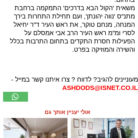
משאית 'הקול הבא בדרכים' התמקמה ברחבת
מתנ"ס 'נווה יהונתן', ועם תחילת התחרות בירך
המנחה, מנחם טוקר, את ראש העיר ד"ר יחיאל
לסרי ומ"מ ראש העיר הרב אבי אמסלם על
הפעילות חסרת התקדים בתחום התרבות בכלל
והשירה והמוזיקה בפרט.
מעוניינים להגיב? לדווח ? צרו איתנו קשר במייל -
ASHDODS@ISNET.CO.IL
אולי יעניין אותך גם