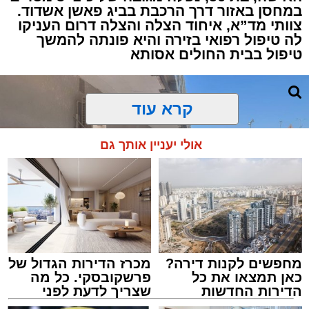
במחסן באזור דרך הרכבת בביג פאשן אשדוד.
צוותי מד”א, איחוד הצלה והצלה דרום העניקו
למקום הוזעקו מיד צוותי רפואה ומתנדבים של
לה טיפול רפואי בזירה והיא פונתה להמשך
ארגון "איחוד הצלה". החובשים והפרמדיקים
טיפול בבית החולים אסותא
שהגיעו לזירה הבחינו כי הגבר ללא דופק וללא
הכרה, ופתחו מיידית בפעולות החייאה מתקדמות,
הכוללות עיסויי לב ושימוש במפעם (דפיברילטור).
קרא עוד
בזכות התושייה והפעילות המהירה והמקצועית של
אולי יעניין אותך גם
הצוותים בשטח, ליבו של הגבר שב לפעום.
לאחר ייצוב מצבו הראשוני, הוא פונה באמבולנס
לבית חולים להמשך קבלת טיפול רפואי כשמצבו
מוגדר יציב.
מחפשים לקנות דירה?
מכרז הדירות הגדול של
מעוניינים להגיב? לדווח ? צרו איתנו קשר במייל -
כאן תמצאו את כל
פרשקובסקי. כל מה
ASHDODS@ISNET.CO.IL
הדירות החדשות
שצריך לדעת לפני
למכירה באשדוד >>>
שמגישים הצעה לדירה