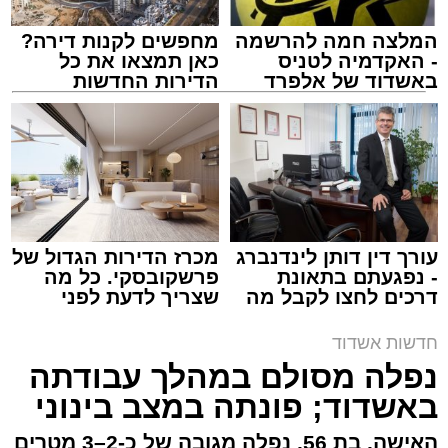
המלצה חמה להרשמה
מחפשים לקנות דירה?
- האקדמיה לטניס
כאן תמצאו את כל
באשדוד של אלפרד
הדירות החדשות
קריאולנסקי - לילדים
למכירה באשדוד >>>
צילום: דוברות איחוד הצלה
מערכת האתר / 15:39 07.08.26
עורך דין דותן לינדנברג
מכרז הדירות הגדול של
- נפגעתם בתאונת
פרשקובסקי. כל מה
דרכים לחצו לקבל מה
שצריך לדעת לפני
תגים:
איחוד הצלה
,
אשדוד
,
הצלה
שמגיע לכם
שמגישים הצעה לדירה
באשדוד
חדשות אשדוד
אירוע דרמטי הסתיים בנס רפואי באשדוד, לאחר
נפלה מסולם במהלך עבודתה
שגבר בן 56 התמוטט בביתו שבאחד הרחובות
באשדוד; פונתה במצב בינוני
ברובע י"א בעיר, כתוצאה מאירוע פתאומי שגרם
להפסקת פעילות ליבו.
האישה, בת 56, נפלה מגובה של כ-2–3 מטרים