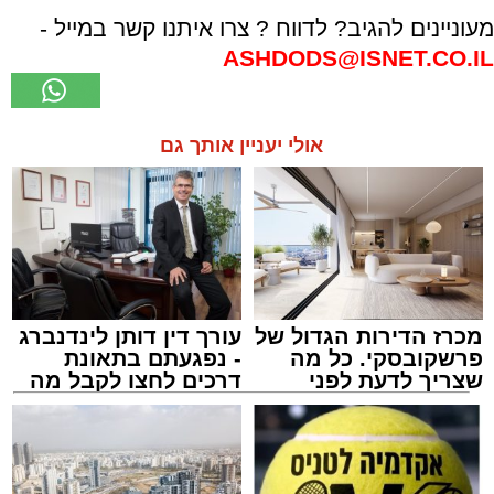
מעוניינים להגיב? לדווח ? צרו איתנו קשר במייל -
ASHDODS@ISNET.CO.IL
אולי יעניין אותך גם
מכרז הדירות הגדול של
עורך דין דותן לינדנברג
פרשקובסקי. כל מה
- נפגעתם בתאונת
שצריך לדעת לפני
דרכים לחצו לקבל מה
שמגישים הצעה לדירה
שמגיע לכם
באשדוד