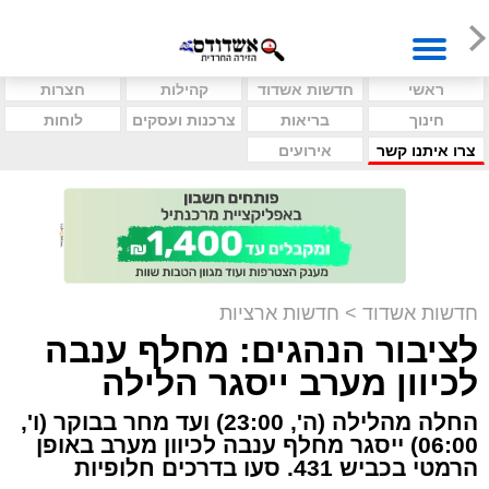
ראשי
חדשות אשדוד
קהילות
חצרות
חינוך
בריאות
צרכנות ועסקים
לוחות
צרו איתנו קשר
אירועים
חדשות אשדוד
>
חדשות ארציות
לציבור הנהגים: מחלף ענבה
לכיוון מערב ייסגר הלילה
החלה מהלילה (ה', 23:00) ועד מחר בבוקר (ו',
06:00) ייסגר מחלף ענבה לכיוון מערב באופן
הרמטי בכביש 431. סעו בדרכים חלופיות