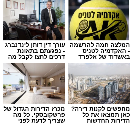
לאחר הארוע יתקיים רב שיח וכן פלפול תלמודי
בריתחא דאורייתא בעומקא דשמעתתא.
המלצה חמה להרשמה
עורך דין דותן לינדנברג
- האקדמיה לטניס
- נפגעתם בתאונת
באשדוד של אלפרד
דרכים לחצו לקבל מה
קריאולנסקי - לילדים
שמגיע לכם
נתיבי ישראל
מערכת האתר / 18:19 06.08.26
מחפשים לקנות דירה?
מכרז הדירות הגדול של
כאן תמצאו את כל
פרשקובסקי. כל מה
הדירות החדשות
שצריך לדעת לפני
מעוניינים להגיב? לדווח ? צרו איתנו קשר במייל -
למכירה באשדוד >>>
שמגישים הצעה לדירה
ASHDODS@ISNET.CO.IL
באשדוד