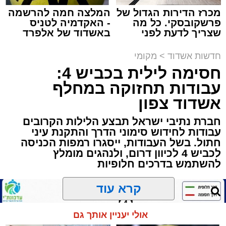
מכרז הדירות הגדול של
המלצה חמה להרשמה
פרשקובסקי. כל מה
- האקדמיה לטניס
תגים:
הגרי"ב שרייבר
,
מעגלים
שצריך לדעת לפני
באשדוד של אלפרד
שמגישים הצעה לדירה
קריאולנסקי - לילדים
באשדוד
ארוע שטרם היה כמותו: בשבוע הבא ביום ג'
חדשות אשדוד
>
מקומי
יתכנסו המוני בחורי הישיבות שטרם החלו את זמן
חסימה לילית בכביש 4:
'אלול', והם יזכו לשמוע את גדולי הדור, מרן הגרי"ב
עבודות תחזוקה במחלף
שרייבר שליט"א והגאון רבי ישאי טולידנו שליט"א,
אשדוד צפון
שבשעה נדירה של קורת רוח ישתפו את שומעיהם
חברת נתיבי ישראל תבצע הלילות הקרובים
באשר ראו וקיבלו בבתי הוריהם, הגאון רבי פנחס
עבודות לחידוש סימוני הדרך והתקנת עיני
שרייבר זצ"ל והגאון רבי ניסים טולידנו זצ"ל, כאשר
חתול. בשל העבודות, ייסגרו רמפות הכניסה
מטרתם של הדברים שישמעו היא לעורר הלבבות
לכביש 4 לכיוון דרום, ולנהגים מומלץ
ולהחדיר אהבת אמת לתורה.
להשתמש בדרכים חלופיות
הארוע, במסגרת ארועי 'מעגלים', יתקיים בבית
קרא עוד
הכנסת 'חניכי הישיבות' רובע ג', ביום שלישי הקרוב
בשעה 21.00
אולי יעניין אותך גם