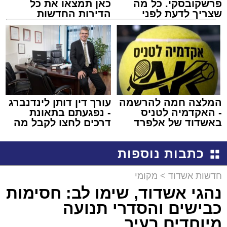
פרשקובסקי. כל מה
כאן תמצאו את כל
שצריך לדעת לפני
הדירות החדשות
שמגישים הצעה לדירה
למכירה באשדוד >>>
באשדוד
המלצה חמה להרשמה
עורך דין דותן לינדנברג
- האקדמיה לטניס
- נפגעתם בתאונת
באשדוד של אלפרד
דרכים לחצו לקבל מה
קריאולנסקי - לילדים
שמגיע לכם
כתבות נוספות
חדשות אשדוד
>
מקומי
נהגי אשדוד, שימו לב: חסימות
כבישים והסדרי תנועה
מיוחדים בעיר