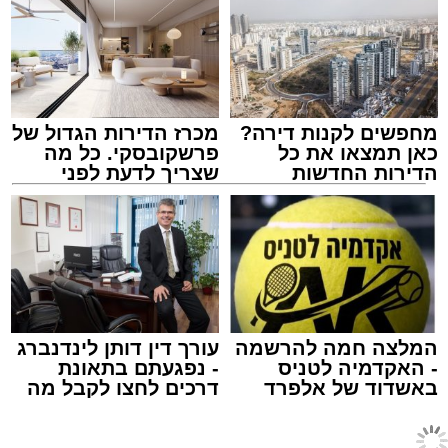
ישראל בונם שרייבר שליט"א, רב קהילת 'בני
פנחס'. לצידם השתתפו מאות תלמידי הישיבות
שליוו את המעמד בשירה וברגש.
גאב"ד אשדוד עדיין זקוק לרחמי שמיים לרפואה
מחפשים לקנות דירה?
מכרז הדירות הגדול של
כאן תמצאו את כל
פרשקובסקי. כל מה
שלמה. שמו לתפילה: רבי ישראל בונם בן חיה
הדירות החדשות
שצריך לדעת לפני
רויזא.
למכירה באשדוד >>>
שמגישים הצעה לדירה
באשדוד
מעוניינים להגיב? לדווח ? צרו איתנו קשר במייל -
ASHDODS@ISNET.CO.IL
אילוסטרציה מעצר חשוד
מערכת האתר / 12:01 10.08.26
המלצה חמה להרשמה
עורך דין דותן לינדנברג
- האקדמיה לטניס
- נפגעתם בתאונת
באשדוד של אלפרד
דרכים לחצו לקבל מה
קריאולנסקי - לילדים
שמגיע לכם