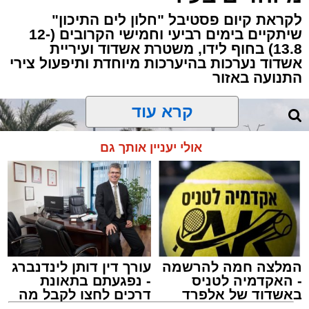
לקראת קיום פסטיבל "חלון לים התיכון"
שיתקיים בימים רביעי וחמישי הקרובים (12-
13.8) בחוף לידו, משטרת אשדוד ועיריית
אשדוד נערכות בהיערכות מיוחדת ותיפעול צירי
התנועה באזור
קרא עוד
אולי יעניין אותך גם
המלצה חמה להרשמה
עורך דין דותן לינדנברג
- האקדמיה לטניס
- נפגעתם בתאונת
באשדוד של אלפרד
דרכים לחצו לקבל מה
קריאולנסקי - לילדים
שמגיע לכם