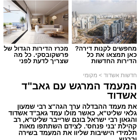
הכבישים פתוחים באשדוד
מערכת האתר / 13:52 10.08.26
מחפשים לקנות דירה?
מכרז הדירות הגדול של
כאן תמצאו את כל
פרשקובסקי. כל מה
הדירות החדשות
שצריך לדעת לפני
למכירה באשדוד >>>
שמגישים הצעה לדירה
באשדוד
תגים:
אשדוד
,
חסימות תנועה
חדשות אשדוד
>
מקומי
המעמד המרגש עם גאב"ד
לקראת קיום פסטיבל "חלון לים התיכון" שיתקיים
אשדוד
בימים רביעי וחמישי הקרובים (12-13.8) בחוף
את מעמד ההבדלה ערך הגה"צ רבי שמעון
לידו, משטרת אשדוד ועיריית אשדוד נערכות
גלאי שליט"א, כאשר מולו עמד גאב"ד אשדוד
בהיערכות מיוחדת ותיפעול צירי התנועה באזור.
והגאון רבי ישראל בונם שרייבר שליט"א, רב
בשל האירוע הצפוי, יחולו שינויים והגבלות תנועה
קהילת 'בני פנחס'. לצידם השתתפו מאות
באזור חוף לידו, הטיילת וסביבת מתחם
תלמידי הישיבות שליוו את המעמד בשירה
וברגש