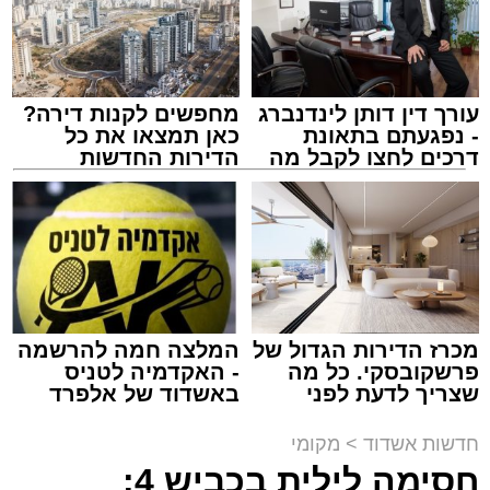
עורך דין דותן לינדנברג
מחפשים לקנות דירה?
- נפגעתם בתאונת
כאן תמצאו את כל
דרכים לחצו לקבל מה
הדירות החדשות
שמגיע לכם
למכירה באשדוד >>>
מעגלים
מנהל האתר / 20:31 06.08.26
מכרז הדירות הגדול של
המלצה חמה להרשמה
פרשקובסקי. כל מה
- האקדמיה לטניס
תגים:
הגרי"ב שרייבר
,
מעגלים
שצריך לדעת לפני
באשדוד של אלפרד
שמגישים הצעה לדירה
קריאולנסקי - לילדים
באשדוד
ארוע שטרם היה כמותו: בשבוע הבא ביום ג'
חדשות אשדוד
>
מקומי
יתכנסו המוני בחורי הישיבות שטרם החלו את זמן
חסימה לילית בכביש 4: