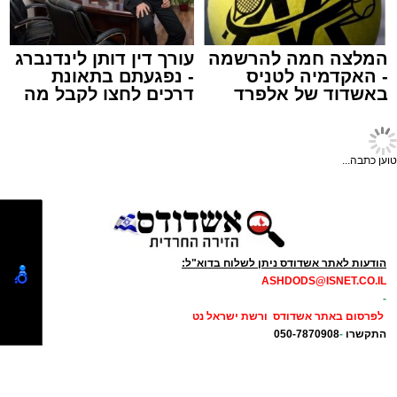
ASHDODS@ISNET.CO.IL
המלצה חמה להרשמה
עורך דין דותן לינדנברג
- האקדמיה לטניס
- נפגעתם בתאונת
תגים:
אשדוד
,
שוק
באשדוד של אלפרד
דרכים לחצו לקבל מה
קריאולנסקי - לילדים
שמגיע לכם
עיריית אשדוד הודיעה היום על שינוי חד-פעמי
במועד קיום שוק הים בשבוע הבא, זאת לקראת
טוען כתבה...
פתיחתו של פסטיבל "חלון לים התיכון" המסורתי.
הפסטיבל, שצפוי למשוך אליו קהל רב, יתקיים
בימים רביעי וחמישי,
13-12 באוגוסט
. בשל
הודעות לאתר אשדודס ניתן לשלוח בדוא"ל:
ההיערכות הלוגיסטית המורכבת והצורך בשמירה
ASHDODS@ISNET.CO.IL
על הסדר והבטיחות באזור, הוחלט להקדים את
-
לפרסום באתר אשדודס ורשת ישראל נט
פעילות השוק השבועית.
התקשרו
-
050-7870908
(אלדה נתנאל )
elda@isnet.co.il