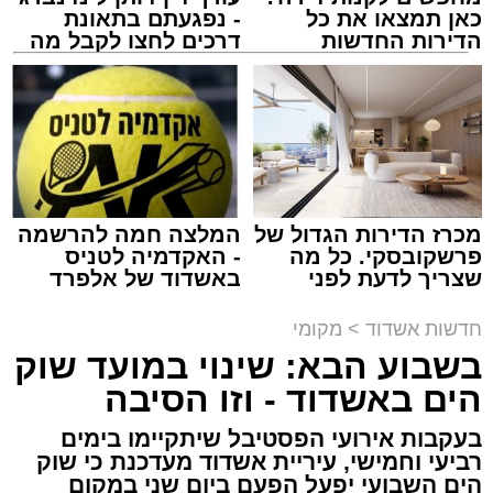
כאן תמצאו את כל
- נפגעתם בתאונת
הדירות החדשות
דרכים לחצו לקבל מה
למכירה באשדוד >>>
שמגיע לכם
נתיבי ישראל
מערכת האתר / 18:19 06.08.26
מכרז הדירות הגדול של
המלצה חמה להרשמה
פרשקובסקי. כל מה
- האקדמיה לטניס
שצריך לדעת לפני
באשדוד של אלפרד
מעוניינים להגיב? לדווח ? צרו איתנו קשר במייל -
שמגישים הצעה לדירה
קריאולנסקי - לילדים
ASHDODS@ISNET.CO.IL
באשדוד
תגים:
אשדוד
,
נתיבי ישראל
חדשות אשדוד
>
מקומי
בשבוע הבא: שינוי במועד שוק
חברת "נתיבי ישראל" הודיעה על ביצוע עבודות
הים באשדוד - וזו הסיבה
תחזוקה ליליות במחלף אשדוד צפון שיימשכו
בעקבות אירועי הפסטיבל שיתקיימו בימים
במשך שני לילות, בימים ראשון ושני, ה-9 וה-10
רביעי וחמישי, עיריית אשדוד מעדכנת כי שוק
באוגוסט 2026, בין השעות 23:00 בלילה ועד
הים השבועי יפעל הפעם ביום שני במקום