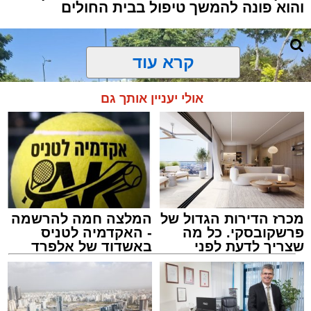
והוא פונה להמשך טיפול בבית החולים
קרא עוד
אולי יעניין אותך גם
מכרז הדירות הגדול של
המלצה חמה להרשמה
פרשקובסקי. כל מה
- האקדמיה לטניס
שצריך לדעת לפני
באשדוד של אלפרד
שמגישים הצעה לדירה
קריאולנסקי - לילדים
באשדוד
צילום: דוברות איחוד הצלה
מערכת האתר / 15:39 07.08.26