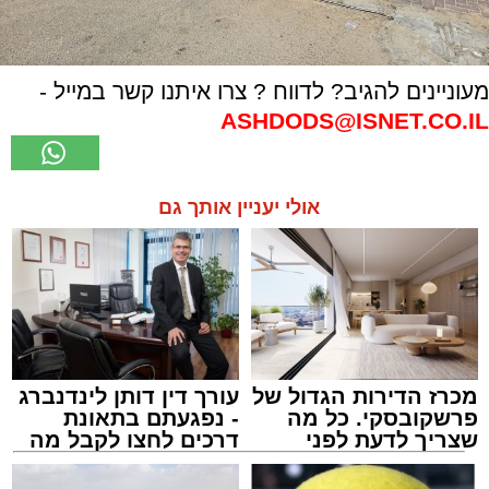
מעוניינים להגיב? לדווח ? צרו איתנו קשר במייל -
ASHDODS@ISNET.CO.IL
אולי יעניין אותך גם
מכרז הדירות הגדול של
עורך דין דותן לינדנברג
פרשקובסקי. כל מה
- נפגעתם בתאונת
שצריך לדעת לפני
דרכים לחצו לקבל מה
שמגישים הצעה לדירה
שמגיע לכם
באשדוד