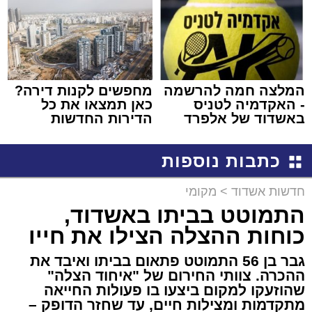
המלצה חמה להרשמה
מחפשים לקנות דירה?
- האקדמיה לטניס
כאן תמצאו את כל
באשדוד של אלפרד
הדירות החדשות
קריאולנסקי - לילדים
למכירה באשדוד >>>
כתבות נוספות
חדשות אשדוד
>
מקומי
התמוטט בביתו באשדוד,
כוחות ההצלה הצילו את חייו
גבר בן 56 התמוטט פתאום בביתו ואיבד את
ההכרה. צוותי החירום של "איחוד הצלה"
שהוזעקו למקום ביצעו בו פעולות החייאה
מתקדמות ומצילות חיים, עד שחזר הדופק –