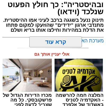
ובהיסטריה": כך חולץ הפעוט
המעשה האלים גרם להתרסקות זכוכיות ולרגעים
בבית החולים כשמצבה מוגדר בינוני.
שנלכד (וידאו)
של אימה בתוך כלי הרכב. ילדים רבים ונוסעים
אחרים שהיו על האוטובוס לקו בטראומה, פרצו
תינוק ננעל בשגגה ברכב לעיני אמו ההיסטרית.
בבכי היסטרי ונאלצו לחוות רגעים של חרדה
מתנדבי ארגון "ידידים" שהוזעקו למקום פתחו
עמוקה בעיצומה של הנסיעה בכביש.
את הדלת במהירות וחילצו אותו בריא ושלם
מעוניינים להגיב? לדווח ? צרו איתנו קשר במייל -
ASHDODS@ISNET.CO.IL
מערכת האתר / 10:49 07.08.26
בעקבות פניות דחופות ודיווחים שהעבירו הנוסעים
המבוהלים למוקדי החירום, כוחות משטרה הוזעקו
קרא עוד
לזירה ועצרו את האוטובוס בהמשך המסלול כדי
לטפל באירוע ולתחקר את המעורבים.
אולי יעניין אותך גם
תגים:
אשדוד
,
ידידים
מעוניינים להגיב? לדווח ? צרו איתנו קשר במייל -
ASHDODS@ISNET.CO.IL
המלצה חמה להרשמה
מכרז הדירות הגדול של