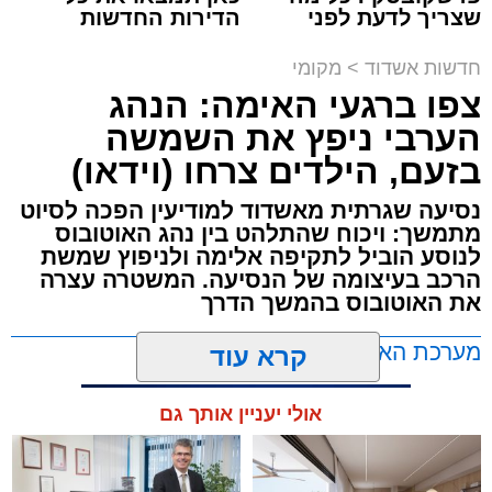
שצריך לדעת לפני
הדירות החדשות
תגים:
תאונת עבודה באשדוד
שמגישים הצעה לדירה
למכירה באשדוד >>>
באשדוד
חדשות אשדוד
>
מקומי
עובדת בת 56 נפצעה היום (שישי) באורח בינוני
צפו ברגעי האימה: הנהג
לאחר שנפלה מסולם במהלך עבודתה במחסן
הערבי ניפץ את השמשה
באזור דרך הרכבת, מתחם ביג פאשן באשדוד.
בזעם, הילדים צרחו (וידאו)
כוחות ההצלה הוזעקו למקום בעקבות דיווח על
נסיעה שגרתית מאשדוד למודיעין הפכה לסיוט
נפילה מגובה במהלך העבודה. עם הגעתם מצאו
מתמשך: ויכוח שהתלהט בין נהג האוטובוס
לנוסע הוביל לתקיפה אלימה ולניפוץ שמשת
את האישה בהכרה מלאה, כשהיא סובלת מחבלות
הרכב בעיצומה של הנסיעה. המשטרה עצרה
במספר אזורים בגופה לאחר שנפלה מגובה של
את האוטובוס בהמשך הדרך
כ-2 עד 3 מטרים.
מערכת האתר / 11:35 07.08.26
קרא עוד
רפאל אוקנין, כונן הצלה דרום, סיפר: “כשהגעתי
למקום הבחנתי בעובדת כשהיא בהכרה מלאה
אולי יעניין אותך גם
וסובלת מחבלות מרובות בגופה לאחר שנפלה
במהלך עבודתה. יחד עם צוותי מד”א הענקנו לה
טיפול רפואי ראשוני והיא פונתה בניידת טיפול