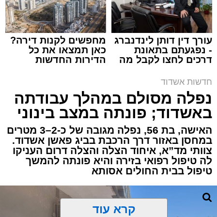
עורך דין דותן לינדנברג
מחפשים לקנות דירה?
- נפגעתם בתאונת
כאן תמצאו את כל
דרכים לחצו לקבל מה
הדירות החדשות
תגים:
איחוד הצלה
,
אשדוד
,
הצלה
שמגיע לכם
למכירה באשדוד >>>
חדשות אשדוד
אירוע דרמטי הסתיים בנס רפואי באשדוד, לאחר
נפלה מסולם במהלך עבודתה
שגבר בן 56 התמוטט בביתו שבאחד הרחובות
באשדוד; פונתה במצב בינוני
ברובע י"א בעיר, כתוצאה מאירוע פתאומי שגרם
להפסקת פעילות ליבו.
האישה, בת 56, נפלה מגובה של כ-2–3 מטרים
במחסן באזור דרך הרכבת בביג פאשן אשדוד.
צוותי מד”א, איחוד הצלה והצלה דרום העניקו
למקום הוזעקו מיד צוותי רפואה ומתנדבים של
לה טיפול רפואי בזירה והיא פונתה להמשך
ארגון "איחוד הצלה". החובשים והפרמדיקים
טיפול בבית החולים אסותא
שהגיעו לזירה הבחינו כי הגבר ללא דופק וללא
הכרה, ופתחו מיידית בפעולות החייאה מתקדמות,
הכוללות עיסויי לב ושימוש במפעם (דפיברילטור).
קרא עוד