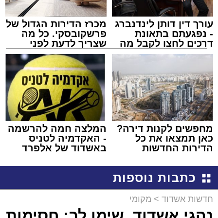
עורך דין דותן לינדנברג
מכרז הדירות הגדול של
- נפגעתם בתאונת
פרשקובסקי. כל מה
דרכים לחצו לקבל מה
שצריך לדעת לפני
שמגיע לכם
שמגישים הצעה לדירה
באשדוד
מחפשים לקנות דירה?
המלצה חמה להרשמה
כאן תמצאו את כל
- האקדמיה לטניס
הדירות החדשות
באשדוד של אלפרד
למכירה באשדוד >>>
קריאולנסקי - לילדים
כתבות נוספות
חדשות אשדוד
>
מקומי
נהגי אשדוד, שימו לב: חסימות