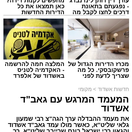
עורך דין דותן לינדנברג
מחפשים לקנות דירה?
- נפגעתם בתאונת
כאן תמצאו את כל
דרכים לחצו לקבל מה
הדירות החדשות
שמגיע לכם
למכירה באשדוד >>>
הכבישים פתוחים באשדוד
מערכת האתר / 13:52 10.08.26
מכרז הדירות הגדול של
המלצה חמה להרשמה
פרשקובסקי. כל מה
- האקדמיה לטניס
שצריך לדעת לפני
באשדוד של אלפרד
שמגישים הצעה לדירה
קריאולנסקי - לילדים
תגים:
אשדוד
,
חסימות תנועה
באשדוד
חדשות אשדוד
>
מקומי
המעמד המרגש עם גאב"ד
לקראת קיום פסטיבל "חלון לים התיכון" שיתקיים
אשדוד
בימים רביעי וחמישי הקרובים (12-13.8) בחוף
לידו, משטרת אשדוד ועיריית אשדוד נערכות
את מעמד ההבדלה ערך הגה"צ רבי שמעון
גלאי שליט"א, כאשר מולו עמד גאב"ד אשדוד
בהיערכות מיוחדת ותיפעול צירי התנועה באזור.
והגאון רבי ישראל בונם שרייבר שליט"א, רב