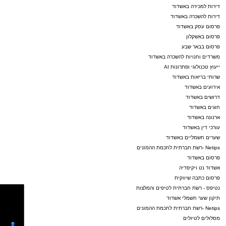
דירות למכירה באשדוד
דירות להשכרה באשדוד
פרסום עסק באשדוד
פרסום באשקלון
פרסום בבאר שבע
משרדים וחנויות להשכרה באשדוד
ייעוץ טכנולוגי ופתרונות AI
שרותי בריאות באשדוד
אירועים באשדוד
דרושים באשדוד
חוגים באשדוד
ארנונה באשדוד
עורכי דין באשדוד
שערים חשמליים באשדוד
Netips -רשת חברתית לחכמת ההמונים
פרסום באשדוד
אשדוד נט ויקיפדיה
פרסום כתבה שיווקית
נטיפס - רשת חברתית לטיפים והמלצות
תיקון שער חשמלי אשדוד
Netips -רשת חברתית לחכמת ההמונים
מסלולים לטיולים