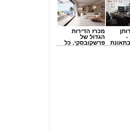
ותן
מכרז הדירות
-
הגדול של
תאונת
פרשקובסקי. כל
צו
מה שצריך לדעת
שמגיע
לפני שמגישים
' יתכנסו המוני בחורי הישיבות שטרם
הצעה לדירה
ולי הדור, מרן הגרי"ב שרייבר שליט"א
באשדוד
 נדירה של קורת רוח ישתפו את שומעיהם
פנחס שרייבר זצ"ל והגאון רבי ניסים
ישמעו היא לעורר הלבבות ולהחדיר
ית הכנסת 'חניכי הישיבות' רובע ג', ביום
מודי בריתחא דאורייתא בעומקא