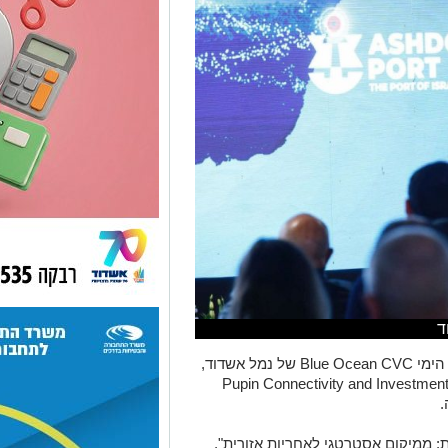
ד
רועי אברהמי, CIO וראש ההאב הטכנולוגי הימי Blue Ocean CVC של נמל אשדוד,
יצג בשבוע שעבר את נמל אשדוד בפורום Pupin Connectivity and Investment
ממיקום אסטרטגי לאחריות אזורית",