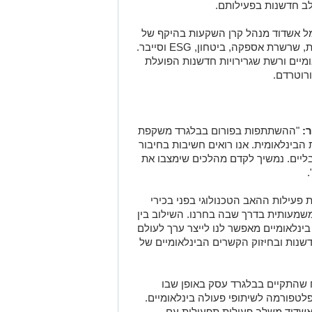
ב חדשנות בפעילותם.
ולוגי Blue Ocean CVC של נמל אשדוד מנהל קרן השקעות בהיקף של
55 מיליון דולר, המתמקדת בטכנולוגיה ימית, שרשרת אספקה, ביטחון, ESG וסייבר.
מיים ורשת שגרירויות חדשנות הפועלת
ורוטרדם.
:
"ההשתתפות בפורום בבלגרד משקפת
בינלאומית. אנו רואים חשיבות בחיבור
ובליים. נמשיך לקדם מהלכים שימצבו את
פעילות ההאב הטכנולוגי בפני בכירי
שמעותית בדרך שבה בחרנו. השילוב בין
בינלאומיים מאפשר לנו לייצר ערך לעולם
שנות ובחיזוק הקשרים הבינלאומיים של
 שהתקיים בבלגרד עסק באופן שבו
לטפורמה לשיתופי פעולה בינלאומיים.
ל אשדוד משלב פעילות תפעולית עם