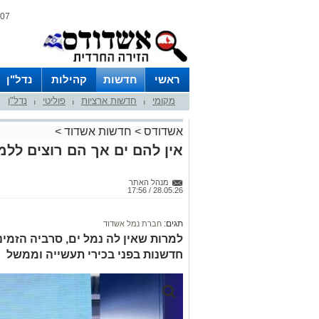
07 אוגוסט 2026 / 08:45
ראשי
חדשות
קהילות
נדל"ן
מקומי
חדשות ארציות
פוליטי
נדל"ן
|
|
|
אשדודס
>
חדשות אשדוד
>
אין להם ים אך הם רוצים לל
מנהל האתר
28.05.26 / 17:56
תגים:
חברת נמל אשדוד
למרות שאין לה נמל ים, סרביה הזמי
חדשנות בפני בכירי תעשייה וממשל