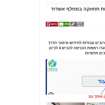
מייל -
ASHDODS@ISNET.CO.IL
ת בכביש 4: עבודות תחזוקה במחלף אשדוד
ובים עבודות לחידוש סימוני הדרך
והתקנת עיני חתול. בשל העבודות, ייסגרו רמפות הכניסה לכביש 4 לכיוון
ים חלופיות
וד
ן אותך גם