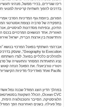
ריכז שגרירים, בכירי ממשל, מנהיגי תעשייה
בדרכים להפוך תשתיות קריטיות למנועי חד
בתפקידה של סרביה כצומת אסטרטגי המחבר
התיכון, ובפיתוח מסדרונות לוגיסטיים, אנר
האזורית. אחד הנושאים המרכזיים בכנס הי
והחדשנות בין ארצות הברית, ישראל ואירופ
אב
Geography to Execution
ולמהלכים כלכליים בפועל. לצדו השתתפו שג
נציג התאחדות המסחר והתעשייה של סרביה 
Pacific ואחד מאדריכלי מדיניות הקישוריות האמריקאית.
Ocean CVC, הכולל השקעות בסטארט
הלוגיסטיקה, הסייבר והטכנולוגיה הימית,
נמל פעילה. בשנים האחרונות הפך המודל 