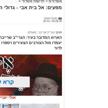
אשדודס
>
חדשות אשדוד
>
מפעים: אל בית אבי - גדולי 
מנהל האתר
06.08.26 / 20:31
תגים:
הגרי"ב שרייבר
,
מעגלים
הארוע המדובר בעיר: הגרי"ב שרייבר ו
יעמדו מול הצורבים הצעירים ויספרו 
לדור
קרא ע
אולי יעניי