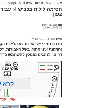
אשדודס
>
חדשות אשדוד
>
מקומי
מעוניינים להגיב? לדווח ? צרו איתנו קשר ב
חסימה לילי
צפון
מערכת האתר
06.08.26 / 18:19
תגים:
אשדוד
,
נתיבי ישראל
חברת נתיבי ישראל תבצע הלילות הקר
דרום, ולנהגים מומלץ להשתמש בדרכ
קרא ע
אולי יעניי