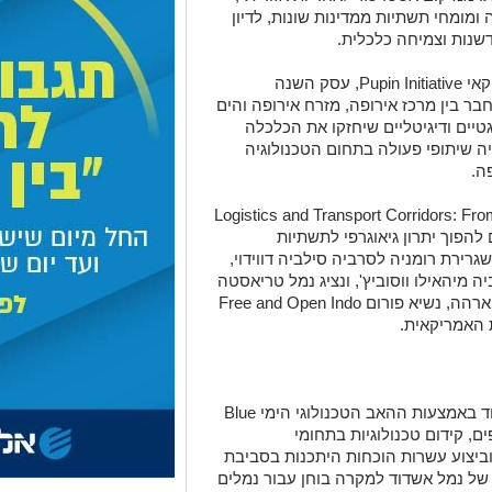
 ומומחי תשתיות ממדינות שונות, לדיון
שנות וצמיחה כלכלית.
הפורום, ביוזמת גוף המדיניות הסרבי אמריקאי Pupin Initiative, עסק השנה
 בין מרכז אירופה, מזרח אירופה והים
גטיים ודיגיטליים שיחזקו את הכלכלה
ה שיתופי פעולה בתחום הטכנולוגיה
ה.
רהמי השתתף בפאנל המרכזי בנושא "Logistics and Transport Corridors: From
", שעסק בדרכים להפוך יתרון גיאוגרפי לתשתיות
רירת רומניה לסרביה סילביה דווידוי,
מיהאילו ווסוביץ', ונציג נמל טריאסטה
ויטוריו טורביאנלי. את הפאנל הנחה קאוש ארהה, נשיא פורום Free and Open Indo
במהלך הדיון הוצג המודל שבנה נמל אשדוד באמצעות ההאב הטכנולוגי הימי Blue
אפים, קידום טכנולוגיות בתחומי
 וביצוע עשרות הוכחות היתכנות בסביבת
של נמל אשדוד למקרה בוחן עבור נמלים