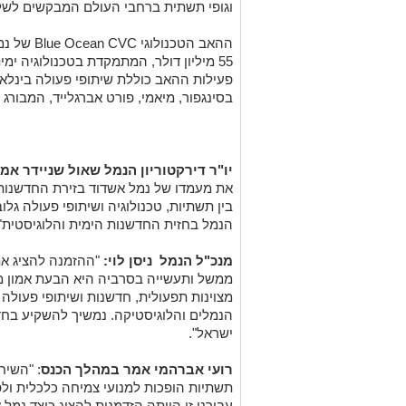
וגופי תשתית ברחבי העולם המבקשים לשל
ההאב הטכנ
פעילות ההאב כוללת שיתופי פעולה בינלאו
בסינגפור, מיאמי, פורט אברגלייד, המבורג 
יו"ר דירקטוריון הנמל שאול שניידר אמר
את מעמדו של נמל אשדוד בזירת החדשנות ה
בין תשתיות, טכנולוגיה ושיתופי פעולה גל
הנמל בחזית החדשנות הימית והלוגיסטית".
מנכ"ל הנמל ניסן לוי:
"ההזמנה להציג את 
ממשל ותעשייה בסרביה היא הבעת אמון מ
מצוינות תפעולית, חדשנות ושיתופי פעולה 
הנמלים והלוגיסטיקה. נמשיך להשקיע בחד
ישראל".
רועי אברהמי אמר במהלך הכנס
: "השיח
תשתיות הופכות למנועי צמיחה כלכלית ולפ
עבורנו זו הייתה הזדמנות להציג כיצד נמ