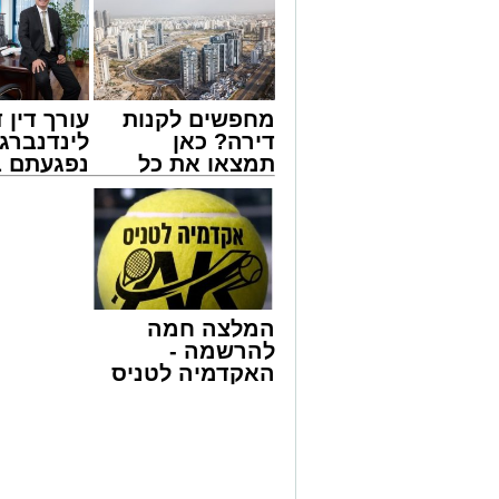
מחפשים לקנות
עורך דין ד
דירה? כאן
לינדנברג 
תמצאו את כל
נפגעתם ב
הדירות החדשות
דרכים לח
מעגלים
למכירה באשדוד
לקבל מה 
ארוע שטרם היה כמותו: בשבוע הבא ביום ג
>>>
לכם
החלו את זמן 'אלול', והם יזכו לשמוע את גד
והגאון רבי ישאי טולידנו שליט"א, שבשעה
באשר ראו וקיבלו בבתי הוריהם, הגאון רבי 
טולידנו זצ"ל, כאשר מטרתם של הדברים ש
המלצה חמה
אהבת אמת לתורה.
להרשמה -
האקדמיה לטניס
הארוע, במסגרת ארועי 'מעגלים', יתקיים בב
באשדוד של
שלישי הקרוב בשעה 21.00
אלפרד
קריאולנסקי -
לאחר הארוע יתקיים רב שיח וכן פלפול תל
לילדים
דשמעתתא.