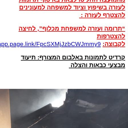
לעזרה בשיפוץ וציוד למשפחה למעונינים
להצטרף לעזרה :
“תרומה ועזרה למשפחת מכלוף”, לחיצה
להצטרפות
לקבוצה:
oxapp.page.link/FpcSXMjJzbCWJmmy9
קרדיט לתמונות באלבום המצורף: תיעוד
מבצעי כבאות והצלה