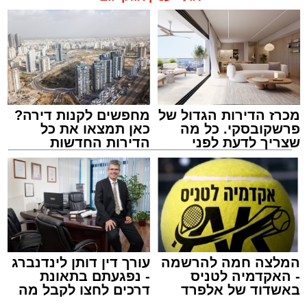
מכרז הדירות הגדול של
מחפשים לקנות דירה?
פרשקובסקי. כל מה
כאן תמצאו את כל
התרמת דם. מדא
שצריך לדעת לפני
הדירות החדשות
מנהל האתר / 21:31 09.08.26
שמגישים הצעה לדירה
למכירה באשדוד >>>
באשדוד
תגים:
מד"א
,
התרמת דם
המלצה חמה להרשמה
עורך דין דותן לינדנברג
- האקדמיה לטניס
- נפגעתם בתאונת
150 את חניות הרכבים ליד ה'שטיבלעך' קהל
באשדוד של אלפרד
דרכים לחצו לקבל מה
קריאולנסקי - לילדים
שמגיע לכם