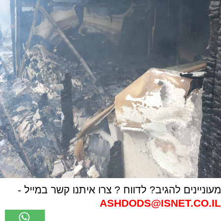
מעוניינים להגיב? לדווח ? צרו איתנו קשר במייל -
ASHDODS@ISNET.CO.IL