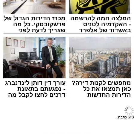
המלצה חמה להרשמה
מכרז הדירות הגדול של
- האקדמיה לטניס
פרשקובסקי. כל מה
באשדוד של אלפרד
שצריך לדעת לפני
תגים:
זיהום נחל לכיש
,
מט"ש באר טוביה
קריאולנסקי - לילדים
שמגישים הצעה לדירה
באשדוד
מחפשים לקנות דירה?
עורך דין דותן לינדנברג
יו''ר הצלה דרום הרב מיכאל שוורץ: "התרמת הדם
כאן תמצאו את כל
- נפגעתם בתאונת
באשדוד הפכה כבר למסורת חשובה, ובכל פעם
הדירות החדשות
דרכים לחצו לקבל מה
למכירה באשדוד >>>
שמגיע לכם
מחדש תושבי אשדוד באים בהמוניהם לתרום דם
חדשות אשדוד
>
חדשות ארציות
ולהציל חיים". "הזכות המיוחדת של ההתרמה
המשטרה משנה את ספי
הגדולה הזו שייכת להנהלת סניף אשדוד - גן יבנה
צילום: פרטי
האכיפה במצלמות - ולא מגלה
בהצלה דרום אשר יחד עם המתנדבים היקרים