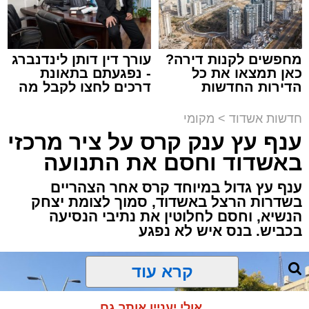
עופר אשטוקר / 22:24 05.08.26
החשוד, קטין תושב אשדוד, הועבר לחקירה
בתחנת המשטרה, והחקירה נמשכת.
מחפשים לקנות דירה?
עורך דין דותן לינדנברג
כאן תמצאו את כל
- נפגעתם בתאונת
הדירות החדשות
דרכים לחצו לקבל מה
למכירה באשדוד >>>
שמגיע לכם
תגים:
ניסוי בטיל החץ
מעוניינים להגיב? לדווח ? צרו איתנו קשר במייל -
חדשות אשדוד
>
מקומי
ASHDODS@ISNET.CO.IL
ענף עץ ענק קרס על ציר מרכזי
משרד הביטחון, צה”ל והתעשייה האווירית ביצעו
באשדוד וחסם את התנועה
לפני זמן קצר ניסוי מתוכנן מראש במערכת ההגנה
האווירית “חץ”.
ענף עץ גדול במיוחד קרס אחר הצהריים
בשדרות הרצל באשדוד, סמוך לצומת יצחק
בהודעה קצרה שפרסם משרד הביטחון נמסר כי
הנשיא, וחסם לחלוטין את נתיבי הנסיעה
מדובר בניסוי שתוכנן מראש, וכי בשלב זה לא
בכביש. בנס איש לא נפגע
יימסרו פרטים נוספים על מהלכו או על מטרותיו.
במשרד הוסיפו כי פרטים נוספים צפויים
להתפרסם במהלך השעות הקרובות.
קרא עוד