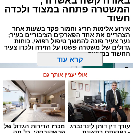
באורח קשה באשדוד;
המשטרה פתחה במצוד ולכדה
חשוד
אירוע אלימות חריג וחמור פקד בשעות אחר
הצהריים את אחד הפארקים הציבוריים בעיר;
נער צעיר פונה להמשך טיפול רפואי, כוחות
גדולים של משטרה פשטו על הזירה ולכדו צעיר
החשוד במעשה
קרא עוד
אולי יעניין אותך גם
עורך דין דותן לינדנברג
מכרז הדירות הגדול של
- נפגעתם בתאונת
פרשקובסקי. כל מה