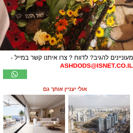
מעוניינים להגיב? לדווח ? צרו איתנו קשר במייל -
ASHDODS@ISNET.CO.IL
אולי יעניין אותך גם