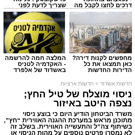
דרכים לחצו לקבל מה
שצריך לדעת לפני
שמגיע לכם
שמגישים הצעה לדירה
באשדוד
אילוסטרציה מעצר חשוד
מערכת האתר / 00:13 06.08.26
מחפשים לקנות דירה?
המלצה חמה להרשמה
כאן תמצאו את כל
- האקדמיה לטניס
הדירות החדשות
באשדוד של אלפרד
למכירה באשדוד >>>
קריאולנסקי - לילדים
חדשות אשדוד
>
חדשות ארציות
תגים:
משטרה
,
מעצר
,
אלימות
,
אשדוד
ניסוי מוצלח של טיל החץ;
נצפה היטב באיזור
דרמה קשה ברחובות אשדוד: אירוע אלימות חמור
התרחש בשעות אחר הצהריים (רביעי) באחד
משרד הביטחון הודיע היום כי בוצע ניסוי
מתוכנן מראש במערכת ההגנה האווירית “חץ”,
הפארקים המרכזיים בעיר, במהלכו נדקר נער בן
בשיתוף צה”ל והתעשייה האווירית. בשלב זה
12 ונפצע.
לא נמסרו פרטים נוספים על מהות הניסוי או