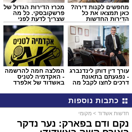
מחפשים לקנות דירה?
מכרז הדירות הגדול של
כאן תמצאו את כל
פרשקובסקי. כל מה
הדירות החדשות
שצריך לדעת לפני
למכירה באשדוד >>>
שמגישים הצעה לדירה
באשדוד
עורך דין דותן לינדנברג
המלצה חמה להרשמה
- נפגעתם בתאונת
- האקדמיה לטניס
דרכים לחצו לקבל מה
באשדוד של אלפרד
שמגיע לכם
קריאולנסקי - לילדים
כתבות נוספות
חדשות אשדוד
>
מקומי
נקם ודם בפארק: נער נדקר