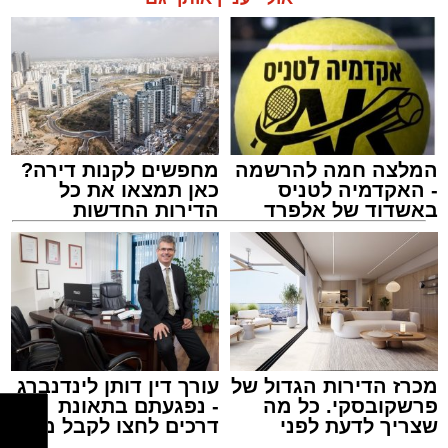
מערכת “חץ” מהווה את שכבת ההגנה העליונה של
מערך ההגנה האווירית של ישראל, ומיועדת ליירוט
אולי יעניין אותך גם
טילים בליסטיים מחוץ לאטמוספירה ובגובה רב.
מעת לעת מבוצעים ניסויים מבצעיים וטכנולוגיים
במערכת, כחלק מהמשך פיתוחה ושיפור כשירותה.
המלצה חמה להרשמה
מחפשים לקנות דירה?
- האקדמיה לטניס
כאן תמצאו את כל
באשדוד של אלפרד
הדירות החדשות
קריאולנסקי - לילדים
למכירה באשדוד >>>
צילום: שמחה חסיד הצלה דרום
מערכת האתר / 18:48 05.08.26
מכרז הדירות הגדול של
עורך דין דותן לינדנברג
פרשקובסקי. כל מה
- נפגעתם בתאונת