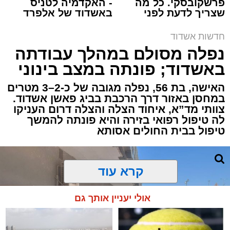
פרשקובסקי. כל מה
- האקדמיה לטניס
שצריך לדעת לפני
באשדוד של אלפרד
תגים:
איחוד הצלה
,
אשדוד
,
הצלה
שמגישים הצעה לדירה
קריאולנסקי - לילדים
באשדוד
חדשות אשדוד
אירוע דרמטי הסתיים בנס רפואי באשדוד, לאחר
נפלה מסולם במהלך עבודתה
שגבר בן 56 התמוטט בביתו שבאחד הרחובות
באשדוד; פונתה במצב בינוני
ברובע י"א בעיר, כתוצאה מאירוע פתאומי שגרם
להפסקת פעילות ליבו.
האישה, בת 56, נפלה מגובה של כ-2–3 מטרים
במחסן באזור דרך הרכבת בביג פאשן אשדוד.
צוותי מד”א, איחוד הצלה והצלה דרום העניקו
למקום הוזעקו מיד צוותי רפואה ומתנדבים של
לה טיפול רפואי בזירה והיא פונתה להמשך
ארגון "איחוד הצלה". החובשים והפרמדיקים
טיפול בבית החולים אסותא
שהגיעו לזירה הבחינו כי הגבר ללא דופק וללא
הכרה, ופתחו מיידית בפעולות החייאה מתקדמות,
הכוללות עיסויי לב ושימוש במפעם (דפיברילטור).
קרא עוד
בזכות התושייה והפעילות המהירה והמקצועית של
אולי יעניין אותך גם
הצוותים בשטח, ליבו של הגבר שב לפעום.
לאחר ייצוב מצבו הראשוני, הוא פונה באמבולנס