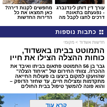
עורך דין דותן לינדנברג
מחפשים לקנות דירה?
- נפגעתם בתאונת
כאן תמצאו את כל
דרכים לחצו לקבל מה
הדירות החדשות
שמגיע לכם
למכירה באשדוד >>>
כתבות נוספות
חדשות אשדוד
>
מקומי
התמוטט בביתו באשדוד,
כוחות ההצלה הצילו את חייו
גבר בן 56 התמוטט פתאום בביתו ואיבד את
ההכרה. צוותי החירום של "איחוד הצלה"
שהוזעקו למקום ביצעו בו פעולות החייאה
מתקדמות ומצילות חיים, עד שחזר הדופק –
והוא פונה להמשך טיפול בבית החולים
קרא עוד