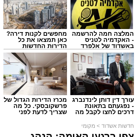
לבית חולים להמשך קבלת טיפול רפואי כשמצבו
מוגדר יציב.
המלצה חמה להרשמה
מחפשים לקנות דירה?
מעוניינים להגיב? לדווח ? צרו איתנו קשר במייל -
- האקדמיה לטניס
כאן תמצאו את כל
ASHDODS@ISNET.CO.IL
באשדוד של אלפרד
הדירות החדשות
קריאולנסקי - לילדים
למכירה באשדוד >>>
צילום: דוברות איחוד הצלה
עופר אשטוקר / 15:32 07.08.26
עורך דין דותן לינדנברג
מכרז הדירות הגדול של
- נפגעתם בתאונת
פרשקובסקי. כל מה
דרכים לחצו לקבל מה
שצריך לדעת לפני
תגים:
תאונת עבודה באשדוד
שמגיע לכם
שמגישים הצעה לדירה
באשדוד
חדשות אשדוד
>
מקומי
עובדת בת 56 נפצעה היום (שישי) באורח בינוני
צפו ברגעי האימה: הנהג