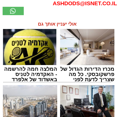
ASHDODS@ISNET.CO.IL
אולי יעניין אותך גם
מכרז הדירות הגדול של
המלצה חמה להרשמה
פרשקובסקי. כל מה
- האקדמיה לטניס
שצריך לדעת לפני
באשדוד של אלפרד
שמגישים הצעה לדירה
קריאולנסקי - לילדים
באשדוד