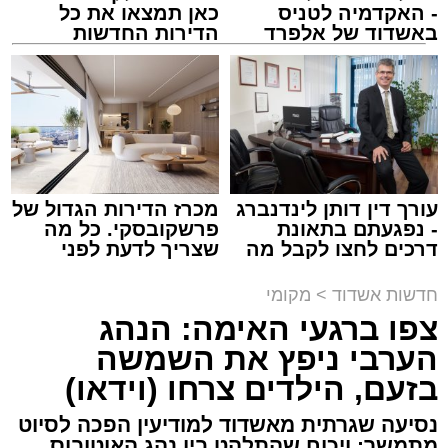
מעוניינים להגיב? לדווח ? צרו איתנו קשר במייל -
- האקדמיה לטניס
כאן תמצאו את כל
ASHDODS@ISNET.CO.IL
באשדוד של אלפרד
הדירות החדשות
קריאולנסקי - לילדים
למכירה באשדוד >>>
צילום: דוברות איחוד הצלה
עופר אשטוקר / 15:32 07.08.26
עורך דין דותן לינדנברג
מכרז הדירות הגדול של
- נפגעתם בתאונת
פרשקובסקי. כל מה
דרכים לחצו לקבל מה
שצריך לדעת לפני
תגים:
תאונת עבודה באשדוד
שמגיע לכם
שמגישים הצעה לדירה
באשדוד
חדשות אשדוד
>
מקומי
עובדת בת 56 נפצעה היום (שישי) באורח בינוני
צפו ברגעי האימה: הנהג
לאחר שנפלה מסולם במהלך עבודתה במחסן
הערבי ניפץ את השמשה
באזור דרך הרכבת, מתחם ביג פאשן באשדוד.
בזעם, הילדים צרחו (וידאו)
כוחות ההצלה הוזעקו למקום בעקבות דיווח על
נסיעה שגרתית מאשדוד למודיעין הפכה לסיוט
נפילה מגובה במהלך העבודה. עם הגעתם מצאו
מתמשך: ויכוח שהתלהט בין נהג האוטובוס