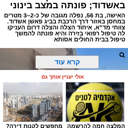
באשדוד; פונתה במצב בינוני
ברובע י"א בעיר, כתוצאה מאירוע פתאומי שגרם
להפסקת פעילות ליבו.
האישה, בת 56, נפלה מגובה של כ-2–3 מטרים
במחסן באזור דרך הרכבת בביג פאשן אשדוד.
צוותי מד”א, איחוד הצלה והצלה דרום העניקו
למקום הוזעקו מיד צוותי רפואה ומתנדבים של
לה טיפול רפואי בזירה והיא פונתה להמשך
ארגון "איחוד הצלה". החובשים והפרמדיקים
טיפול בבית החולים אסותא
שהגיעו לזירה הבחינו כי הגבר ללא דופק וללא
הכרה, ופתחו מיידית בפעולות החייאה מתקדמות,
הכוללות עיסויי לב ושימוש במפעם (דפיברילטור).
קרא עוד
בזכות התושייה והפעילות המהירה והמקצועית של
אולי יעניין אותך גם
הצוותים בשטח, ליבו של הגבר שב לפעום.
לאחר ייצוב מצבו הראשוני, הוא פונה באמבולנס
לבית חולים להמשך קבלת טיפול רפואי כשמצבו
מוגדר יציב.
המלצה חמה להרשמה
מחפשים לקנות דירה?