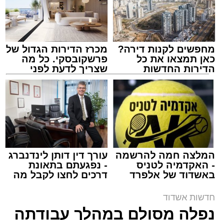
מחפשים לקנות דירה?
מכרז הדירות הגדול של
כאן תמצאו את כל
פרשקובסקי. כל מה
הדירות החדשות
שצריך לדעת לפני
למכירה באשדוד >>>
שמגישים הצעה לדירה
באשדוד
צילום: דוברות איחוד הצלה
מערכת האתר / 15:39 07.08.26
המלצה חמה להרשמה
עורך דין דותן לינדנברג
- האקדמיה לטניס
- נפגעתם בתאונת
באשדוד של אלפרד
דרכים לחצו לקבל מה
תגים:
איחוד הצלה
,
אשדוד
,
הצלה
קריאולנסקי - לילדים
שמגיע לכם
חדשות אשדוד
אירוע דרמטי הסתיים בנס רפואי באשדוד, לאחר
נפלה מסולם במהלך עבודתה
שגבר בן 56 התמוטט בביתו שבאחד הרחובות