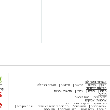
לקבל מה שמגיע
>>>
הצעה לדירה
קריאולנסקי -
לכם
לילדים
באשדוד
אשדוד בקהילה
חינוך
חצרות
בריאות
אירועים
אשדוד בקהילה
חדשות אשדוד
קבו
מקומי
פוליטי
נדל"ן
חדשות ארציות
טורים
דיבור ישיר
במת קוראים
צרכנות ועסקים
תוכן שיווקי
עסקים במגזר החרדי
אירועי תרבות
פנאי ואוכל
תחבורה ציבורית באשדוד
שיחה מקומית
חצרות
עזרת נשים
מגזין אשדודס
הקו החם