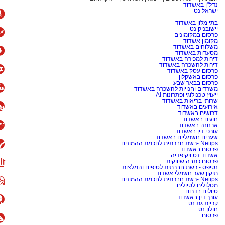
נדל"ן באשדוד
ישראל נט
-
בתי מלון באשדוד
יישובניק נט
פרסום במקומונים
מקומון אשדוד
משלוחים באשדוד
מסעדות באשדוד
דירות למכירה באשדוד
דירות להשכרה באשדוד
פרסום עסק באשדוד
פרסום באשקלון
פרסום בבאר שבע
משרדים וחנויות להשכרה באשדוד
ייעוץ טכנולוגי ופתרונות AI
שרותי בריאות באשדוד
אירועים באשדוד
דרושים באשדוד
חוגים באשדוד
ארנונה באשדוד
עורכי דין באשדוד
שערים חשמליים באשדוד
Netips -רשת חברתית לחכמת ההמונים
פרסום באשדוד
אשדוד נט ויקיפדיה
פרסום כתבה שיווקית
נטיפס - רשת חברתית לטיפים והמלצות
תיקון שער חשמלי אשדוד
Netips -רשת חברתית לחכמת ההמונים
מסלולים לטיולים
טיולים בדרום
עורך דין באשדוד
קריית גת נט
חולון נט
פרסום