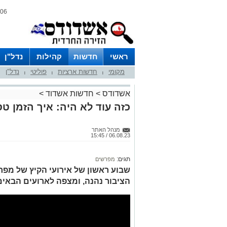
06 אוגוסט 2026 / 20:39
ראשי
חדשות
קהילות
נדל"ן
מקומי
חדשות ארציות
פוליטי
נדל"ן
|
|
|
אשדודס
>
חדשות אשדוד
>
כזה עוד לא היה: איך הזמן טס
מנהל האתר
06.08.23 / 15:45
תגים:
מפרשים
שבוע ראשון של אירועי הקיץ של מפ
הציבור נהנה, ומצפה לארועים הבאים 