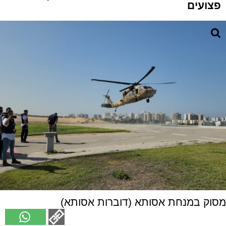
פצועים
מסוק במנחת אסותא (דוברות אסותא)