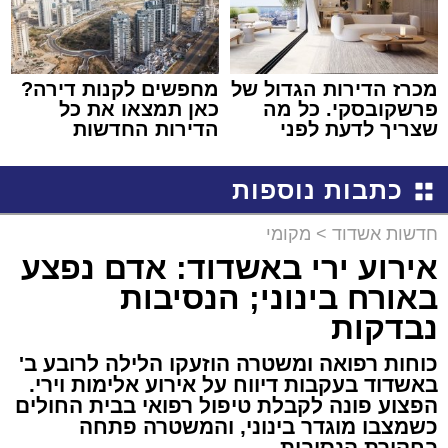
מכרז הדירות הגדול של
מחפשים לקנות דירה?
פרשקובסקי. כל מה
כאן תמצאו את כל
שצריך לדעת לפני
הדירות החדשות
שמגישים הצעה לדירה
למכירה באשדוד >>>
באשדוד
כתבות נוספות
חדשות אשדוד
>
מקומי
אירוע ירי באשדוד: אדם נפצע
באורח בינוני; הנסיבות
נבדקות
כוחות רפואה ומשטרה הוזעקו הלילה לרובע ב'
באשדוד בעקבות דיווח על אירוע אלימות וירי.
הפצוע פונה לקבלת טיפול רפואי בבית החולים
כשמצבו מוגדר בינוני, והמשטרה פתחה
בחקירת הנסיבות