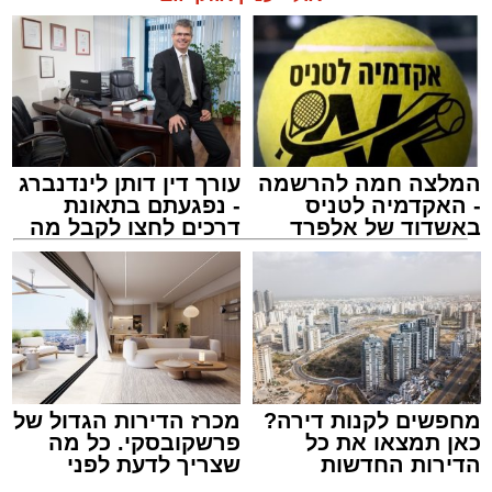
כוחות משטרה שהגיעו למקום סגרו את הזירה
ופתחו בחקירה לבדיקת נסיבות האירוע ולאיתור
החשודים.
בעקבות הירי, כל היציאות מאשדוד חסומות
באמצעות מחסומים משטרתיים בניסיון ללכוד את
היורה.
המלצה חמה להרשמה
עורך דין דותן לינדנברג
- האקדמיה לטניס
- נפגעתם בתאונת
באשדוד של אלפרד
דרכים לחצו לקבל מה
קריאולנסקי - לילדים
שמגיע לכם
מעוניינים להגיב? לדווח ? צרו איתנו קשר במייל -
ASHDODS@ISNET.CO.IL
צילום: א' מיכאלי
מערכת האתר / 00:41 09.08.26
מחפשים לקנות דירה?
מכרז הדירות הגדול של
כאן תמצאו את כל
פרשקובסקי. כל מה
הדירות החדשות
שצריך לדעת לפני
תגים:
אשדוד
,
פטירה
,
אלעד
למכירה באשדוד >>>
שמגישים הצעה לדירה