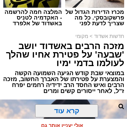
מכרז הדירות הגדול של
המלצה חמה להרשמה
פרשקובסקי. כל מה
- האקדמיה לטניס
שצריך לדעת לפני
באשדוד של אלפרד
שמגישים הצעה לדירה
קריאולנסקי - לילדים
תגים:
אשדוד
,
ירי
באשדוד
חדשות אשדוד
>
מקומי
מזכה הרבים באשדוד יושב
אירוע ירי חמור התרחש לפני שעה קלה ברובע ב'
'שבעה' על פטירת אחיו שהלך
באשדוד, כתוצאה ממנו נפצע גבר כבן 30 באורח
לעולמו בדמי ימיו
בינוני.
במוצאי שבת קודש הגיעה השמועה הקשה
כוחות ההצלה ומד"א יחד עם מתנדבי "הצלה
והמצערת על פטירתו של האברך החשוב, מזכה
הרבים ואיש החסד הרב ידידיה רחמים יפרח
דרום" ו"איחוד הצלה" הוזעקו לזירה בעקבות דיווח
ז"ל, לאחר ייסורים קשים ומרים
על אירוע אלימות וירי.
החובשים והפרמדיקים שהגיעו למקום העניקו
לפצוע טיפול רפואי ראשוני, ולאחר מכן הוא פונה
קרא עוד
להמשך טיפול בבית החולים כשמצבו מוגדר בינוני.
אולי יעניין אותך גם