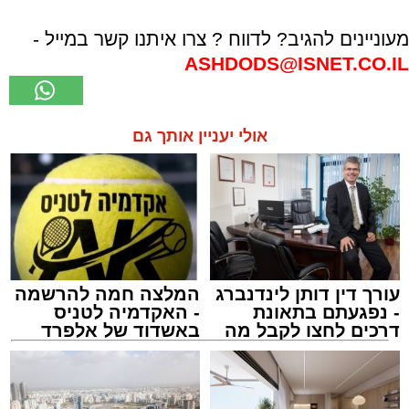
מעוניינים להגיב? לדווח ? צרו איתנו קשר במייל -
ASHDODS@ISNET.CO.IL
אולי יעניין אותך גם
עורך דין דותן לינדנברג
המלצה חמה להרשמה
- נפגעתם בתאונת
- האקדמיה לטניס
דרכים לחצו לקבל מה
באשדוד של אלפרד
שמגיע לכם
קריאולנסקי - לילדים