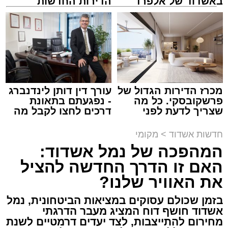
באשדוד של אלפרד
הדירות החדשות
קריאולנסקי - לילדים
למכירה באשדוד >>>
מתחם חנייה בחוף אשדוד. צילום: עופר אשטוקר
עופר אשטוקר / 14:54 06.08.26
מכרז הדירות הגדול של
עורך דין דותן לינדנברג
פרשקובסקי. כל מה
- נפגעתם בתאונת
שצריך לדעת לפני
דרכים לחצו לקבל מה
תגים:
חנייה חינם בחופי אשדוד
שמגישים הצעה לדירה
שמגיע לכם
באשדוד
חדשות אשדוד
>
מקומי
גם אם אשדוד אינה נמצאת בשלב הראשון של
המהפכה של נמל אשדוד:
רפורמת אזורי החנייה, השינויים הצפויים עשויים
האם זו הדרך החדשה להציל
להשפיע באופן ישיר על אחת ההטבות המוכרות
את האוויר שלנו?
ביותר לתושבי העיר - החנייה ללא תשלום בחופי
הים.
בזמן שכולם עסוקים במציאות הביטחונית, נמל
אשדוד חושף דוח המציג מעבר הדרגתי
על פי המתווה שפורסם, רשויות שמעניקות כיום
מחירום להתייצבות, לצד יעדים דרמטיים לשנת