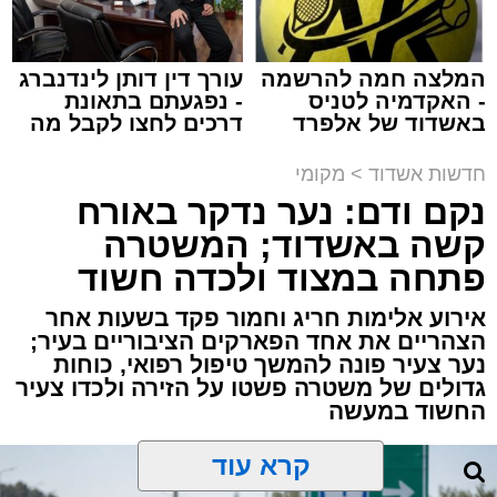
מערכת האתר / 10:44 06.08.26
באפליקציה.
המלצה חמה להרשמה
עורך דין דותן לינדנברג
חשוב לציין:
בשלב זה לא התקבלה החלטה על
- האקדמיה לטניס
- נפגעתם בתאונת
ביטול ההטבה באשדוד, אולם לפי המתווה
באשדוד של אלפרד
דרכים לחצו לקבל מה
שפורסם, העיר עשויה להידרש בעתיד להתאים את
קריאולנסקי - לילדים
שמגיע לכם
הסדרי החנייה לכללים החדשים.
תגים:
זיהום
,
אשדוד
,
נמל אשדוד
,
רפורמה
,
אוויר
חדשות אשדוד
>
מקומי
נקם ודם: נער נדקר באורח
מאחורי חומות הבטון והמנופים של השער הימי
קשה באשדוד; המשטרה
המרכזי בישראל מתנהלת פעילות ענפה.
פתחה במצוד ולכדה חשוד
מעוניינים להגיב? לדווח ? צרו איתנו קשר במייל -
ASHDODS@ISNET.CO.IL
דוח האחריות התאגידית (ESG) לשנת 2025
אירוע אלימות חריג וחמור פקד בשעות אחר
שמפרסמת חברת נמל אשדוד חושף את התנהלות
הצהריים את אחד הפארקים הציבוריים בעיר;
נער צעיר פונה להמשך טיפול רפואי, כוחות
החברה במהלך שנה מאתגרת, שהתאפיינה
גדולים של משטרה פשטו על הזירה ולכדו צעיר
במעבר הדרגתי ממציאות חירום מתמשכת
החשוד במעשה
להתייצבות זהירה – לצד קשיים ביטחוניים,
תפעוליים וכלכליים כבדים.
קרא עוד