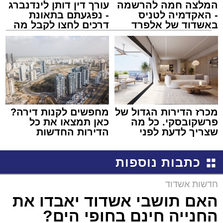
המלצה חמה להרשמה
עורך דין דותן לינדנברג
- האקדמיה לטניס
- נפגעתם בתאונת
באשדוד של אלפרד
דרכים לחצו לקבל מה
קריאולנסקי - לילדים
שמגיע לכם
מכרז הדירות הגדול של
מחפשים לקנות דירה?
פרשקובסקי. כל מה
כאן תמצאו את כל
שצריך לדעת לפני
הדירות החדשות
שמגישים הצעה לדירה
למכירה באשדוד >>>
באשדוד
כתבות נוספות
חדשות אשדוד
האם תושבי אשדוד יאבדו את
החנייה חינם בחופי הים?