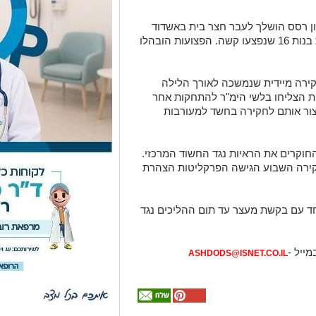
ט, כאשר רימון רסס הושלך לעבר חצר בית באשדוד
ופצע ארבע נשים צעירות, בהן שתי קטינות בנות 16 שנפצעו קשה. הפצועות הובהלו
רה מיידית שנמשכה לאורך הלילה
 הצליחו בלשי הימ"ר להתחקות אחר
ור אותם לחקירה בחשד למעורבות
וקרים את הראיות נגד החשוד המרכזי.
ירה השבוע הגישה הפרקליטות הצהרת
ד עם בקשת מעצר עד תום ההליכים נגד
מייל -
ASHDODS@ISNET.CO.IL