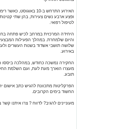
האירוע התרחש ב-10 באוגוס
לטיפול רפואי.
היחידה המרכזית במרחב לכיש פתחה בחקי
והיום שלמחרת. במהלך הפעילות המבצעית
שלושה תושבי אשדוד בשנות העשרים ולעצ
באירוע.
החקירה נמשכה כחודש, במהלכה ביססו הח
מעצרו הוארך מעת לעת, ועם השלמת החק
תובע.
הפרקליטות מתכוונת להגיש כתב אישום יח
החשוד בימים הקרובים.
מעוניינים להגיב? לדווח ? צרו איתנו קשר ב