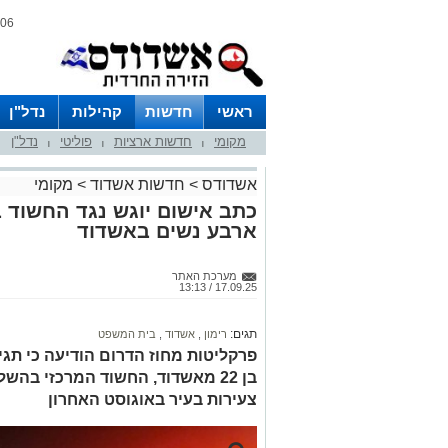
06 אוגוסט 2026 / 14:39
ראשי
חדשות
קהילות
נדל"ן
מקומי
חדשות ארציות
פוליטי
נדל"ן
|
|
|
אשדודס
>
חדשות אשדוד
>
מקומי
כתב אישום יוגש נגד החשוד 
ארבע נשים באשדוד
מערכת האתר
17.09.25 / 13:13
תגים:
רימון
,
אשדוד
,
בית המשפט
פרקליטות מחוז הדרום הודיעה כי תג
בן 22 מאשדוד, החשוד המרכזי בה
צעירות בעיר באוגוסט האחרון