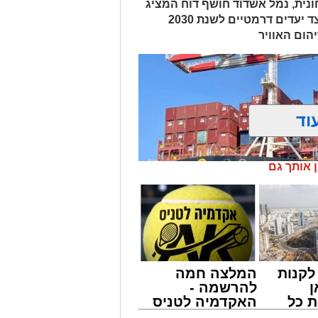
נית, נמל אשדוד חושף דוח המציג
מעבר הדרגתי מחירום להתייצבות, לצד יעדים דרמטיים לשנת 2030
הום האוויר
וד
ן אותך גם
קנות
המלצה חמה
ן
להרשמה -
 כל
האקדמיה לטניס
חדשות
באשדוד של