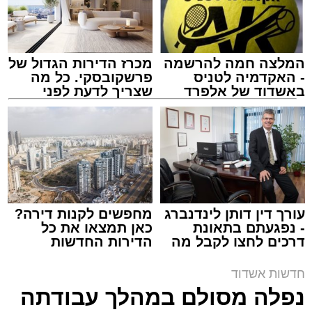
המלצה חמה להרשמה
מכרז הדירות הגדול של
- האקדמיה לטניס
פרשקובסקי. כל מה
באשדוד של אלפרד
שצריך לדעת לפני
קריאולנסקי - לילדים
שמגישים הצעה לדירה
באשדוד
צילום: דוברות איחוד הצלה
מערכת האתר / 15:39 07.08.26
עורך דין דותן לינדנברג
מחפשים לקנות דירה?
- נפגעתם בתאונת
כאן תמצאו את כל
דרכים לחצו לקבל מה
הדירות החדשות
תגים:
איחוד הצלה
,
אשדוד
,
הצלה
שמגיע לכם
למכירה באשדוד >>>
חדשות אשדוד
אירוע דרמטי הסתיים בנס רפואי באשדוד, לאחר
נפלה מסולם במהלך עבודתה
שגבר בן 56 התמוטט בביתו שבאחד הרחובות