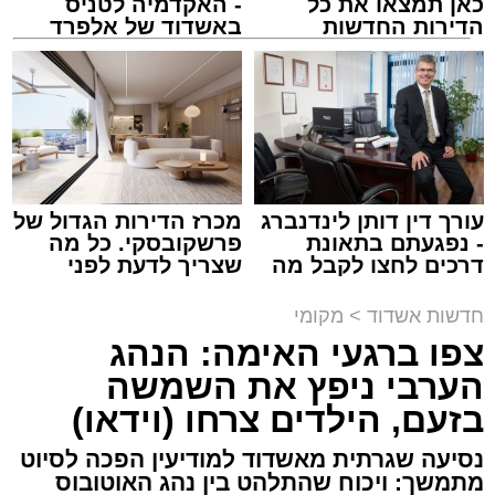
כאן תמצאו את כל
- האקדמיה לטניס
ASHDODS@ISNET.CO.IL
הדירות החדשות
באשדוד של אלפרד
למכירה באשדוד >>>
קריאולנסקי - לילדים
צילום: דוברות איחוד הצלה
עופר אשטוקר / 15:32 07.08.26
עורך דין דותן לינדנברג
מכרז הדירות הגדול של
- נפגעתם בתאונת
פרשקובסקי. כל מה
דרכים לחצו לקבל מה
שצריך לדעת לפני
תגים:
תאונת עבודה באשדוד
שמגיע לכם
שמגישים הצעה לדירה
באשדוד
חדשות אשדוד
>
מקומי
עובדת בת 56 נפצעה היום (שישי) באורח בינוני
צפו ברגעי האימה: הנהג
לאחר שנפלה מסולם במהלך עבודתה במחסן
הערבי ניפץ את השמשה
באזור דרך הרכבת, מתחם ביג פאשן באשדוד.
בזעם, הילדים צרחו (וידאו)
כוחות ההצלה הוזעקו למקום בעקבות דיווח על
נסיעה שגרתית מאשדוד למודיעין הפכה לסיוט
נפילה מגובה במהלך העבודה. עם הגעתם מצאו
מתמשך: ויכוח שהתלהט בין נהג האוטובוס