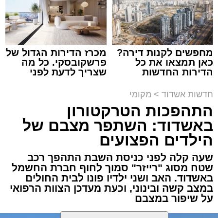
צילום: דוברות המשטרה
מערכת האתר / 15:35 09.08.26
מחפשים לקנות דירה?
מכרז הדירות הגדול של
כאן תמצאו את כל
פרשקובסקי. כל מה
הדירות החדשות
שצריך לדעת לפני
למכירה באשדוד >>>
שמגישים הצעה לדירה
באשדוד
תגים:
משטרה
,
אשדוד
,
פשיטה
,
קזינו
חדשות אשדוד
>
מקומי
התהפכות הטרקטורון
פעילות יזומה של בלשי תחנת משטרת אשדוד
באשדוד: השתפר מצבם של
חשפה קזינו מחתרתי שפעל באחד המבנים בעיר.
הילדים הפצועים
הפשיטה התבצעה בעקבות מידע מודיעיני שהצביע
על פעילות בלתי חוקית המתקיימת במקום.
שעה קלה לפני כניסת השבת התהפך רכב
שטח מסוג "רייזר" סמוך לחוף חברת החשמל
באשדוד. האב ושני ילדיו פונו לבית החולים
עם הגעת הכוחות למבנה, דרשו השוטרים את
במצב קשה ובינוני, וכעת מעדכן הצוות הרפואי
פתיחת הדלתות, אך הנוכחים במקום בחרו
על שיפור במצבם
להתעלם וסירבו לאפשר לכוחות להיכנס. לנוכח