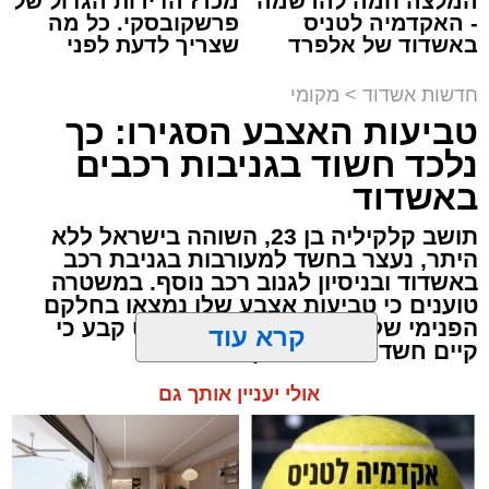
המלצה חמה להרשמה
מכרז הדירות הגדול של
וביטחון התושבים.
- האקדמיה לטניס
פרשקובסקי. כל מה
באשדוד של אלפרד
שצריך לדעת לפני
קריאולנסקי - לילדים
שמגישים הצעה לדירה
באשדוד
תגים:
ילדים
,
אשדוד
,
אסותא אשדוד
,
פציעה
,
חדשות אשדוד
>
מקומי
מעוניינים להגיב? לדווח ? צרו איתנו קשר במייל -
טרקטורון
טביעות האצבע הסגירו: כך
ASHDODS@ISNET.CO.IL
נלכד חשוד בגניבות רכבים
שיפור ניכר במצבם של האב ושני ילדיו ש
נפצעו
באשדוד
בסוף השבוע בתאונת דרכים קשה בשטח סמוך
לחוף הצפוני באשדוד
. התאונה התרחשה שעה
תושב קלקיליה בן 23, השוהה בישראל ללא
היתר, נעצר בחשד למעורבות בגניבת רכב
קלה לפני כניסת השבת, כאשר רכב שטח מסוג
באשדוד ובניסיון לגנוב רכב נוסף. במשטרה
"רייזר" ובו אב ושני ילדיו (בני 4 ו-6) התהפך מסיבה
טוענים כי טביעות אצבע שלו נמצאו בחלקם
שטרם ברורה סמוך לחוף חברת החשמל.
הפנימי של כלי הרכב. בית המשפט קבע כי
קיים חשד סביר והאריך את מעצרו
קרא עוד
כוחות ההצלה שהוזעקו למקום מצאו את השלושה
שוכבים על החול כשהם סובלים מחבלות קשות.
אולי יעניין אותך גם
צוותים רפואיים של מד"א ומתנדבי "איחוד הצלה"
העניקו להם טיפול ראשוני מציל חיים בשטח,