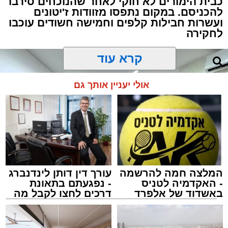
כבית הימורים לא חוקי לאחר שהנוכחים סירבו
להכניסם. במקום נתפסו מזוודות ז'יטונים
ועשרות חבילות קלפים וחמישה חשודים עוכבו
לחקירה
קרא עוד
אולי יעניין אותך גם
המלצה חמה להרשמה
עורך דין דותן לינדנברג
- האקדמיה לטניס
- נפגעתם בתאונת
באשדוד של אלפרד
דרכים לחצו לקבל מה
קריאולנסקי - לילדים
שמגיע לכם