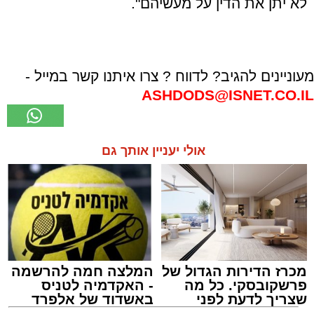
לא יתן את הדין על מעשיהם".
מעוניינים להגיב? לדווח ? צרו איתנו קשר במייל -
ASHDODS@ISNET.CO.IL
אולי יעניין אותך גם
מכרז הדירות הגדול של
המלצה חמה להרשמה
פרשקובסקי. כל מה
- האקדמיה לטניס
שצריך לדעת לפני
באשדוד של אלפרד
שמגישים הצעה לדירה
קריאולנסקי - לילדים