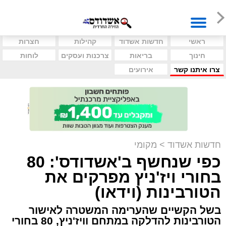
ראשי
חדשות אשדוד
קהילות
חצרות
חינוך
בריאות
צרכנות ועסקים
לוחות
צרו איתנו קשר
אירועים
חדשות אשדוד
>
מקומי
כפי שנחשף ב'אשדודס': 80
בחורי ויז'ניץ מפרקים את
הטורבינות (וידאו)
בשל הקשיים שהערימה המשטרה לאישור
הטורבינות להדלקה במתחם וויז'ניץ, 80 בחורי