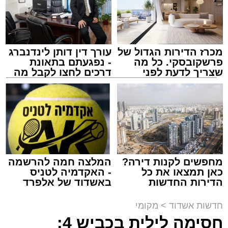
מכרז הדירות הגדול של
עורך דין דותן לינדנברג
פרשקובסקי. כל מה
- נפגעתם בתאונת
שצריך לדעת לפני
דרכים לחצו לקבל מה
שמגישים הצעה לדירה
שמגיע לכם
מעגלים
באשדוד
מנהל האתר / 20:31 06.08.26
מחפשים לקנות דירה?
המלצה חמה להרשמה
כאן תמצאו את כל
- האקדמיה לטניס
תגים:
הגרי"ב שרייבר
,
מעגלים
הדירות החדשות
באשדוד של אלפרד
למכירה באשדוד >>>
קריאולנסקי - לילדים
ארוע שטרם היה כמותו: בשבוע הבא ביום ג'
חדשות אשדוד
>
מקומי
יתכנסו המוני בחורי הישיבות שטרם החלו את זמן
חסימה לילית בכביש 4: