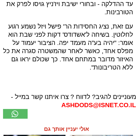
עד ההדלקה - ובחורי ישיבת ויז'ניץ גויסו לפרק את
הטורבינות.
עם זאת, נציג החסידות הר' פישל ויזל נשמע רגוע
לחלוטין. בשיחה ל'אשדודס' דקות לפני שבת הוא
אומר: "יהיה בע"ה מעמד יפה. הציבור יעמוד על
מפלס אחד, כאשר לאחר שהמשטרה סגרה את כל
האיזור מדובר במתחם אחד. כך שכולם יראו גם
ללא הטריבונות".
מעוניינים להגיב? לדווח ? צרו איתנו קשר במייל -
ASHDODS@ISNET.CO.IL
אולי יעניין אותך גם