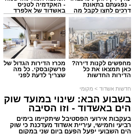
- נפגעתם בתאונת
- האקדמיה לטניס
דרכים לחצו לקבל מה
באשדוד של אלפרד
שמגיע לכם
קריאולנסקי - לילדים
נתיבי ישראל
מערכת האתר / 18:19 06.08.26
מחפשים לקנות דירה?
מכרז הדירות הגדול של
כאן תמצאו את כל
פרשקובסקי. כל מה
הדירות החדשות
שצריך לדעת לפני
מעוניינים להגיב? לדווח ? צרו איתנו קשר במייל -
למכירה באשדוד >>>
שמגישים הצעה לדירה
ASHDODS@ISNET.CO.IL
באשדוד
תגים:
אשדוד
,
נתיבי ישראל
חדשות אשדוד
>
מקומי
בשבוע הבא: שינוי במועד שוק
חברת "נתיבי ישראל" הודיעה על ביצוע עבודות
הים באשדוד - וזו הסיבה
תחזוקה ליליות במחלף אשדוד צפון שיימשכו
בעקבות אירועי הפסטיבל שיתקיימו בימים
במשך שני לילות, בימים ראשון ושני, ה-9 וה-10
רביעי וחמישי, עיריית אשדוד מעדכנת כי שוק
באוגוסט 2026, בין השעות 23:00 בלילה ועד
הים השבועי יפעל הפעם ביום שני במקום