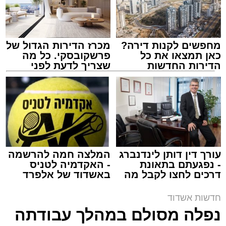
מחפשים לקנות דירה?
מכרז הדירות הגדול של
כאן תמצאו את כל
פרשקובסקי. כל מה
הדירות החדשות
שצריך לדעת לפני
למכירה באשדוד >>>
שמגישים הצעה לדירה
באשדוד
צילום: דוברות איחוד הצלה
מערכת האתר / 15:39 07.08.26
עורך דין דותן לינדנברג
המלצה חמה להרשמה
- נפגעתם בתאונת
- האקדמיה לטניס
דרכים לחצו לקבל מה
באשדוד של אלפרד
תגים:
איחוד הצלה
,
אשדוד
,
הצלה
שמגיע לכם
קריאולנסקי - לילדים
חדשות אשדוד
אירוע דרמטי הסתיים בנס רפואי באשדוד, לאחר
נפלה מסולם במהלך עבודתה
שגבר בן 56 התמוטט בביתו שבאחד הרחובות