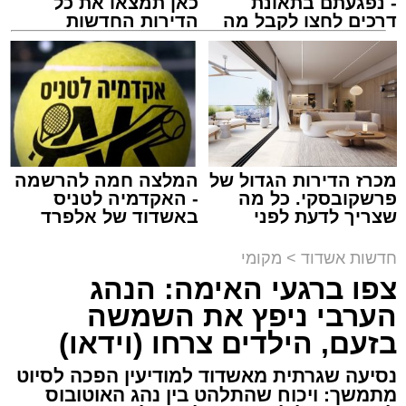
- נפגעתם בתאונת
כאן תמצאו את כל
ASHDODS@ISNET.CO.IL
דרכים לחצו לקבל מה
הדירות החדשות
שמגיע לכם
למכירה באשדוד >>>
צילום: דוברות איחוד הצלה
עופר אשטוקר / 15:32 07.08.26
מכרז הדירות הגדול של
המלצה חמה להרשמה
פרשקובסקי. כל מה
- האקדמיה לטניס
שצריך לדעת לפני
באשדוד של אלפרד
תגים:
תאונת עבודה באשדוד
שמגישים הצעה לדירה
קריאולנסקי - לילדים
באשדוד
חדשות אשדוד
>
מקומי
עובדת בת 56 נפצעה היום (שישי) באורח בינוני
צפו ברגעי האימה: הנהג
לאחר שנפלה מסולם במהלך עבודתה במחסן
הערבי ניפץ את השמשה
באזור דרך הרכבת, מתחם ביג פאשן באשדוד.
בזעם, הילדים צרחו (וידאו)
כוחות ההצלה הוזעקו למקום בעקבות דיווח על
נסיעה שגרתית מאשדוד למודיעין הפכה לסיוט
נפילה מגובה במהלך העבודה. עם הגעתם מצאו
מתמשך: ויכוח שהתלהט בין נהג האוטובוס