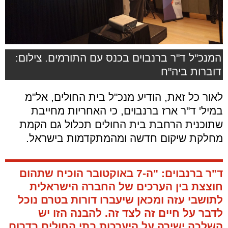
המנכ"ל ד"ר ברנבוים בכנס עם התורמים. צילום:
דוברות ביה"ח
לאור כל זאת, הודיע מנכ"ל בית החולים, אל"מ
במיל' ד"ר ארז ברנבוים, כי האחריות מחייבת
שתוכנית הרחבת בית החולים תכלול גם הקמת
מחלקת שיקום חדשה ומהמתקדמות בישראל.
ד"ר ברנבוים: "ה-7 באוקטובר הוכיח שתהום
חוצצת בין הערכים של החברה הישראלית
לתושבי עזה ומכאן שיעברו דורות בטרם נוכל
לדבר על חיים זה לצד זה. להבנה הזו יש
השלכה ישירה על היערכות בתי החולים בדרום