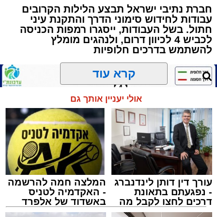
חברת נתיבי ישראל תבצע הלילות הקרובים
באשר ראו וקיבלו בבתי הוריהם, הגאון רבי פנחס
עבודות לחידוש סימוני הדרך והתקנת עיני
שרייבר זצ"ל והגאון רבי ניסים טולידנו זצ"ל, כאשר
חתול. בשל העבודות, ייסגרו רמפות הכניסה
מטרתם של הדברים שישמעו היא לעורר הלבבות
לכביש 4 לכיוון דרום, ולנהגים מומלץ
ולהחדיר אהבת אמת לתורה.
להשתמש בדרכים חלופיות
הארוע, במסגרת ארועי 'מעגלים', יתקיים בבית
קרא עוד
הכנסת 'חניכי הישיבות' רובע ג', ביום שלישי הקרוב
בשעה 21.00
אולי יעניין אותך גם
לאחר הארוע יתקיים רב שיח וכן פלפול תלמודי
בריתחא דאורייתא בעומקא דשמעתתא.
עורך דין דותן לינדנברג
המלצה חמה להרשמה
- נפגעתם בתאונת
- האקדמיה לטניס
דרכים לחצו לקבל מה
באשדוד של אלפרד
שמגיע לכם
קריאולנסקי - לילדים