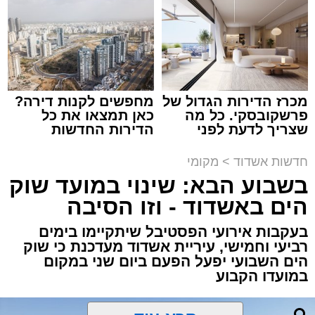
נתיבי ישראל
מערכת האתר / 18:19 06.08.26
מכרז הדירות הגדול של
מחפשים לקנות דירה?
פרשקובסקי. כל מה
כאן תמצאו את כל
שצריך לדעת לפני
הדירות החדשות
מעוניינים להגיב? לדווח ? צרו איתנו קשר במייל -
שמגישים הצעה לדירה
למכירה באשדוד >>>
ASHDODS@ISNET.CO.IL
תגים:
אשדוד
,
נתיבי ישראל
באשדוד
חדשות אשדוד
>
מקומי
בשבוע הבא: שינוי במועד שוק
חברת "נתיבי ישראל" הודיעה על ביצוע עבודות
הים באשדוד - וזו הסיבה
תחזוקה ליליות במחלף אשדוד צפון שיימשכו
במשך שני לילות, בימים ראשון ושני, ה-9 וה-10
בעקבות אירועי הפסטיבל שיתקיימו בימים
רביעי וחמישי, עיריית אשדוד מעדכנת כי שוק
באוגוסט 2026, בין השעות 23:00 בלילה ועד
הים השבועי יפעל הפעם ביום שני במקום
05:00 בבוקר למחרת.
במועדו הקבוע
העבודות מבוצעות כחלק מפעולות שוטפות
לחידוש סימוני הדרך והתקנת עיני חתול, במטרה