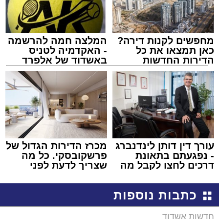
מחפשים לקנות דירה?
המלצה חמה להרשמה
כאן תמצאו את כל
- האקדמיה לטניס
הדירות החדשות
באשדוד של אלפרד
למכירה באשדוד >>>
קריאולנסקי - לילדים
עורך דין דותן לינדנברג
מכרז הדירות הגדול של
- נפגעתם בתאונת
פרשקובסקי. כל מה
דרכים לחצו לקבל מה
שצריך לדעת לפני
שמגיע לכם
שמגישים הצעה לדירה
באשדוד
כתבות נוספות
חדשות אשדוד