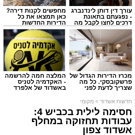
עורך דין דותן לינדנברג
מחפשים לקנות דירה?
- נפגעתם בתאונת
כאן תמצאו את כל
דרכים לחצו לקבל מה
הדירות החדשות
שמגיע לכם
למכירה באשדוד >>>
מעגלים
מנהל האתר / 20:31 06.08.26
מכרז הדירות הגדול של
המלצה חמה להרשמה
פרשקובסקי. כל מה
- האקדמיה לטניס
תגים:
הגרי"ב שרייבר
,
מעגלים
שצריך לדעת לפני
באשדוד של אלפרד
שמגישים הצעה לדירה
קריאולנסקי - לילדים
באשדוד
ארוע שטרם היה כמותו: בשבוע הבא ביום ג'
חדשות אשדוד
>
מקומי
יתכנסו המוני בחורי הישיבות שטרם החלו את זמן
חסימה לילית בכביש 4:
'אלול', והם יזכו לשמוע את גדולי הדור, מרן הגרי"ב
עבודות תחזוקה במחלף
שרייבר שליט"א והגאון רבי ישאי טולידנו שליט"א,
אשדוד צפון
שבשעה נדירה של קורת רוח ישתפו את שומעיהם