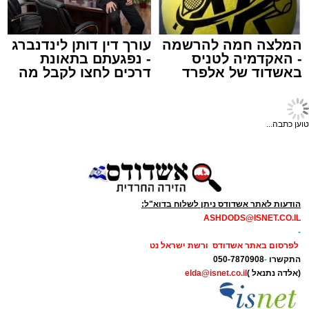
עופר אשטוקר / 15:32 07.08.26
המלצה חמה להרשמה
עורך דין דותן לינדנברג
- האקדמיה לטניס
- נפגעתם בתאונת
באשדוד של אלפרד
דרכים לחצו לקבל מה
תגים:
תאונת עבודה באשדוד
קריאולנסקי - לילדים
שמגיע לכם
עובדת בת 56 נפצעה היום (שישי) באורח בינוני
טוען כתבה...
לאחר שנפלה מסולם במהלך עבודתה במחסן
באזור דרך הרכבת, מתחם ביג פאשן באשדוד.
כוחות ההצלה הוזעקו למקום בעקבות דיווח על
נפילה מגובה במהלך העבודה. עם הגעתם מצאו
הודעות לאתר אשדודס ניתן לשלוח בדוא"ל:
את האישה בהכרה מלאה, כשהיא סובלת מחבלות
ASHDODS@ISNET.CO.IL
-
במספר אזורים בגופה לאחר שנפלה מגובה של
לפרסום באתר אשדודס ורשת ישראל נט
כ-2 עד 3 מטרים.
התקשרו
-
050-7870908
(אלדה נתנאל )
elda@isnet.co.il