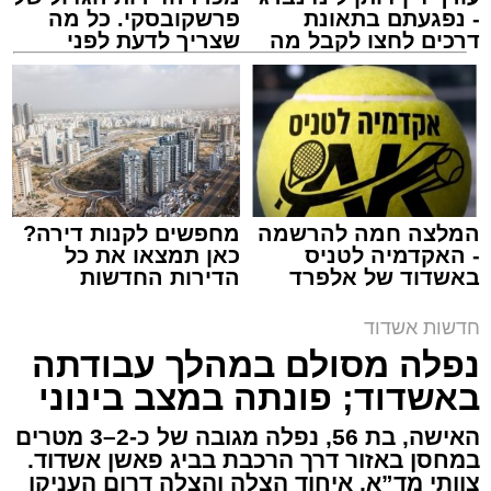
- נפגעתם בתאונת
פרשקובסקי. כל מה
דרכים לחצו לקבל מה
שצריך לדעת לפני
שמגיע לכם
שמגישים הצעה לדירה
באשדוד
צילום: דוברות איחוד הצלה
מערכת האתר / 15:39 07.08.26
המלצה חמה להרשמה
מחפשים לקנות דירה?
- האקדמיה לטניס
כאן תמצאו את כל
באשדוד של אלפרד
הדירות החדשות
תגים:
איחוד הצלה
,
אשדוד
,
הצלה
קריאולנסקי - לילדים
למכירה באשדוד >>>
חדשות אשדוד
אירוע דרמטי הסתיים בנס רפואי באשדוד, לאחר
נפלה מסולם במהלך עבודתה
שגבר בן 56 התמוטט בביתו שבאחד הרחובות
באשדוד; פונתה במצב בינוני
ברובע י"א בעיר, כתוצאה מאירוע פתאומי שגרם
להפסקת פעילות ליבו.
האישה, בת 56, נפלה מגובה של כ-2–3 מטרים
במחסן באזור דרך הרכבת בביג פאשן אשדוד.
צוותי מד”א, איחוד הצלה והצלה דרום העניקו