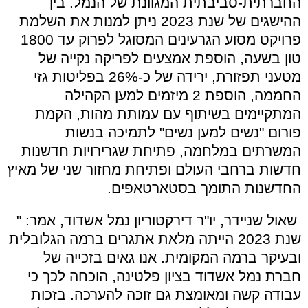
החברתית-סביבתית המגוונת של הנמל. בין
ההישגים של שנת 2023 ניתן למנות את השלמת
פרויקט מסוע הגרעינים המסוגל לפרוק עד 1800
טון בשעה, הוספת אמצעים לפריקה נקייה של
מטעני תפזורת, ירידה של כ-26% בפליטות גזי
החממה, הוספת 2 מיזמים למען הקהילה
המתקיימים בשיתוף עם עמותת מהות, הקמת
פורום "נשים למען נשים" לתמיכה בנשות
המשרתים במלחמה, פתיחת שגרירויות חדשנות
חדשות ברחבי העולם ופתיחת מחזור שני של מאיץ
החדשנות התומך בסטארטאפים.
שאול שניידר, יו"ר דירקטוריון נמל אשדוד, אמר: "
שנת 2023 הייתה מלאת אתגרים ברמה הגלובלית
ובעיקר ברמה המקומית. אנו גאים בזכייה של
חברת נמל אשדוד בציון פלטינה, הוכחה לכך כי
עבודה קשה ומאומצת גם זוכה להערכה. בזכות