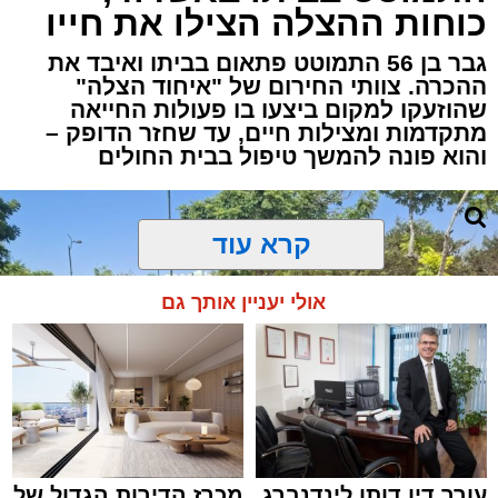
כוחות ההצלה הצילו את חייו
גבר בן 56 התמוטט פתאום בביתו ואיבד את
ההכרה. צוותי החירום של "איחוד הצלה"
שהוזעקו למקום ביצעו בו פעולות החייאה
מתקדמות ומצילות חיים, עד שחזר הדופק –
והוא פונה להמשך טיפול בבית החולים
קרא עוד
אולי יעניין אותך גם
עורך דין דותן לינדנברג
מכרז הדירות הגדול של