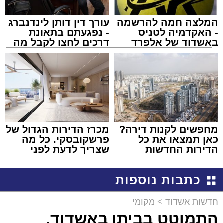
המלצה חמה להרשמה
עורך דין דותן לינדנברג
- האקדמיה לטניס
- נפגעתם בתאונת
באשדוד של אלפרד
דרכים לחצו לקבל מה
קריאולנסקי - לילדים
שמגיע לכם
מחפשים לקנות דירה?
מכרז הדירות הגדול של
כאן תמצאו את כל
פרשקובסקי. כל מה
הדירות החדשות
שצריך לדעת לפני
למכירה באשדוד >>>
שמגישים הצעה לדירה
באשדוד
כתבות נוספות
חדשות אשדוד
>
מקומי
התמוטט בביתו באשדוד,