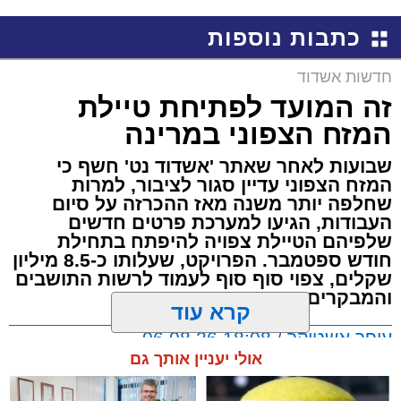
קריאולנסקי - לילדים
שמגיע לכם
כתבות נוספות
חדשות אשדוד
זה המועד לפתיחת טיילת
המזח הצפוני במרינה
שבועות לאחר שאתר 'אשדוד נט' חשף כי
המזח הצפוני עדיין סגור לציבור, למרות
שחלפה יותר משנה מאז ההכרזה על סיום
העבודות, הגיעו למערכת פרטים חדשים
שלפיהם הטיילת צפויה להיפתח בתחילת
חודש ספטמבר. הפרויקט, שעלותו כ-8.5 מיליון
שקלים, צפוי סוף סוף לעמוד לרשות התושבים
והמבקרים
קרא עוד
עופר אשטוקר / 18:08 06.08.26
אולי יעניין אותך גם