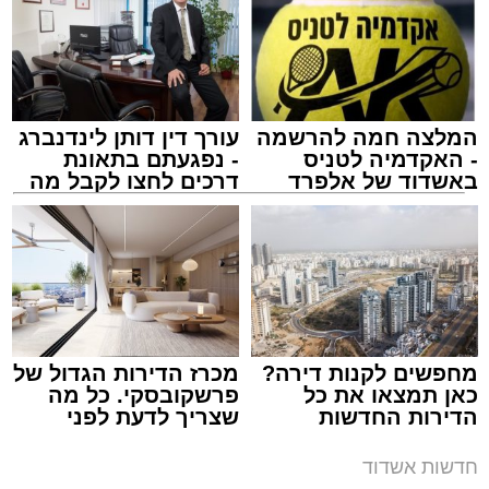
תגים:
טיילת המזח הצפוני במרינה באשדוד
המלצה חמה להרשמה
עורך דין דותן לינדנברג
- האקדמיה לטניס
- נפגעתם בתאונת
באשדוד של אלפרד
דרכים לחצו לקבל מה
קריאולנסקי - לילדים
שמגיע לכם
מחפשים לקנות דירה?
מכרז הדירות הגדול של
כאן תמצאו את כל
פרשקובסקי. כל מה
הדירות החדשות
שצריך לדעת לפני
למכירה באשדוד >>>
שמגישים הצעה לדירה
באשדוד
חדשות אשדוד