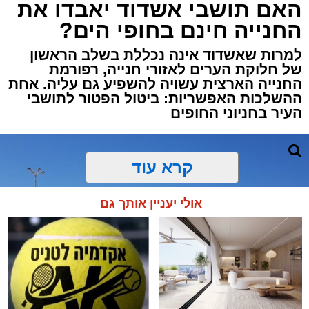
האם תושבי אשדוד יאבדו את
מזח אשדוד חן כליפה לוי
החנייה חינם בחופי הים?
לאחר שאתר 'אשדוד נט' פרסם כי המזח הצפוני
למרות שאשדוד אינה נכללת בשלב הראשון
במרינה אשדוד עדיין סגור לציבור, למרות שחלפה
של חלוקת הערים לאזורי חנייה, רפורמת
יותר משנה מאז ההודעה הרשמית על סיום
החנייה הארצית עשויה להשפיע גם עליה. אחת
ההשלכות האפשריות: ביטול הפטור לתושבי
העבודות, מסתמן כי הפרויקט מתקרב סוף סוף
העיר בחניוני החופים
לקו הסיום.
למערכת 'אשדוד נט' הגיע מידע שלפיו
בתחילת
קרא עוד
חודש ספטמבר צפויה טיילת המזח הצפוני
להיפתח לציבור
, ובכך יסתיים עיכוב ממושך בין
אולי יעניין אותך גם
סיום העבודות בפועל לבין פתיחת האתר
למבקרים.