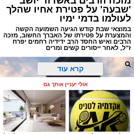
מזכה הרבים באשדוד יושב
אירוע ירי חמור התרחש לפני שעה קלה ברובע ב'
'שבעה' על פטירת אחיו שהלך
באשדוד, כתוצאה ממנו נפצע גבר כבן 30 באורח
לעולמו בדמי ימיו
בינוני.
במוצאי שבת קודש הגיעה השמועה הקשה
והמצערת על פטירתו של האברך החשוב, מזכה
כוחות ההצלה ומד"א יחד עם מתנדבי "הצלה
הרבים ואיש החסד הרב ידידיה רחמים יפרח
דרום" ו"איחוד הצלה" הוזעקו לזירה בעקבות דיווח
ז"ל, לאחר ייסורים קשים ומרים
על אירוע אלימות וירי.
החובשים והפרמדיקים שהגיעו למקום העניקו
קרא עוד
לפצוע טיפול רפואי ראשוני, ולאחר מכן הוא פונה
להמשך טיפול בבית החולים כשמצבו מוגדר בינוני.
אולי יעניין אותך גם
כוחות משטרה שהגיעו למקום סגרו את הזירה
ופתחו בחקירה לבדיקת נסיבות האירוע ולאיתור
החשודים.
בעקבות הירי, כל היציאות מאשדוד חסומות
באמצעות מחסומים משטרתיים בניסיון ללכוד את
היורה.