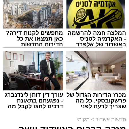
המלצה חמה להרשמה
מחפשים לקנות דירה?
- האקדמיה לטניס
כאן תמצאו את כל
באשדוד של אלפרד
הדירות החדשות
קריאולנסקי - לילדים
למכירה באשדוד >>>
צילום: שמחה חסיד הצלה דרום
מערכת האתר / 00:47 09.08.26
מכרז הדירות הגדול של
עורך דין דותן לינדנברג
פרשקובסקי. כל מה
- נפגעתם בתאונת
שצריך לדעת לפני
דרכים לחצו לקבל מה
שמגישים הצעה לדירה
שמגיע לכם
באשדוד
תגים:
אשדוד
,
ירי
חדשות אשדוד
>
מקומי