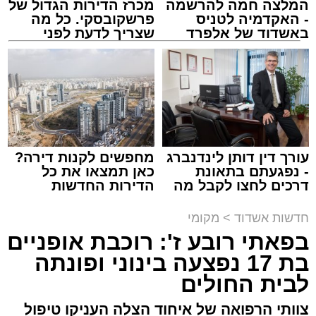
המלצה חמה להרשמה
מכרז הדירות הגדול של
- האקדמיה לטניס
פרשקובסקי. כל מה
באשדוד של אלפרד
שצריך לדעת לפני
קריאולנסקי - לילדים
שמגישים הצעה לדירה
מעוניינים להגיב? לדווח ? צרו איתנו קשר במייל -
באשדוד
צילום: א' מיכאלי
ASHDODS@ISNET.CO.IL
מערכת האתר / 00:41 09.08.26
עורך דין דותן לינדנברג
מחפשים לקנות דירה?
- נפגעתם בתאונת
כאן תמצאו את כל
דרכים לחצו לקבל מה
הדירות החדשות
תגים:
אשדוד
,
פטירה
,
אלעד
שמגיע לכם
למכירה באשדוד >>>
חדשות אשדוד
>
מקומי
במוצאי שבת קודש הגיע השמועה הקשה והמצערת
בפאתי רובע ז': רוכבת אופניים
על פטירתו של האברך החשוב, מזכה הרבים ואיש
בת 17 נפצעה בינוני ופונתה
החסד הרב ידידיה רחמים יפרח ז"ל, אחיו של הגאון
לבית החולים
רבי שמעון יוחאי יפרח שליט"א – תושב העיר ומגיד
שיעור בשיעור "אור החיים" הקדוש, מוסר רשת
צוותי הרפואה של איחוד הצלה העניקו טיפול