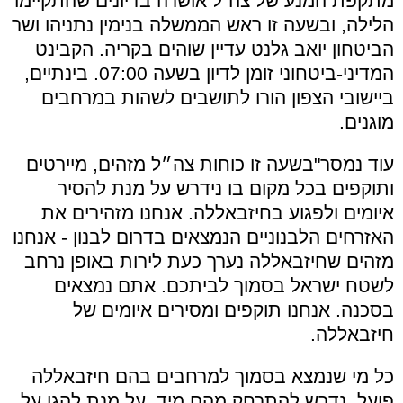
מתקפת המנע של צה"ל אושרה בדיונים שהתקיימו
הלילה, ובשעה זו ראש הממשלה בנימין נתניהו ושר
הביטחון יואב גלנט עדיין שוהים בקריה. הקבינט
המדיני-ביטחוני זומן לדיון בשעה 07:00. בינתיים,
ביישובי הצפון הורו לתושבים לשהות במרחבים
מוגנים.
עוד נמסר"בשעה זו כוחות צה״ל מזהים, מיירטים
ותוקפים בכל מקום בו נידרש על מנת להסיר
איומים ולפגוע בחיזבאללה. אנחנו מזהירים את
האזרחים הלבנוניים הנמצאים בדרום לבנון - אנחנו
מזהים שחיזבאללה נערך כעת לירות באופן נרחב
לשטח ישראל בסמוך לביתכם. אתם נמצאים
בסכנה. אנחנו תוקפים ומסירים איומים של
חיזבאללה.
כל מי שנמצא בסמוך למרחבים בהם חיזבאללה
פועל, נדרש להתרחק מהם מיד, על מנת להגן על