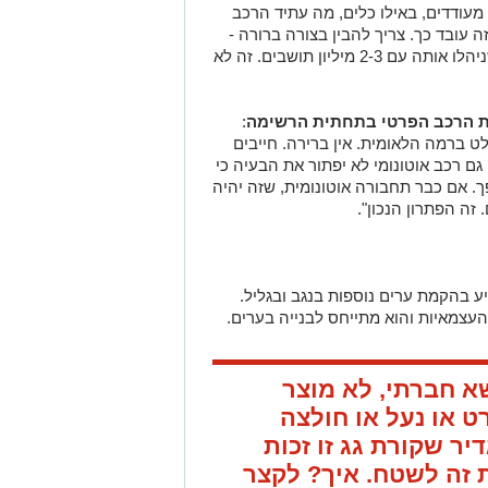
מעודדים, באילו כלים, מה עתיד הרכב
זה עובד כך. צריך להבין בצורה ברורה -
אי-אפשר להמשיך ולנהל את ישראל כמו שניהלו אותה עם 2-3 מיליון תושבים. זה לא
ת הרכב הפרטי בתחתית הרשימה
:
ט ברמה הלאומית. אין ברירה. חייבים
ם רכב אוטונומי לא יפתור את הבעיה כי
ך. אם כבר תחבורה אוטונומית, שזה יהיה
זה הפתרון הנכון".
ע בהקמת ערים נוספות בנגב ובגליל.
שא חברתי, לא מוצר
רט או נעל או חולצה
יר שקורת גג זו זכות
 זה לשטח. איך? לקצר