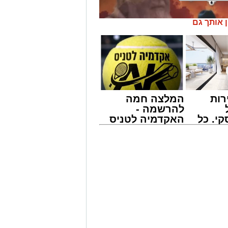
ן אותך גם
רות
המלצה חמה
להרשמה -
י. כל
האקדמיה לטניס
 לדעת
באשדוד של
ישים
אלפרד
' יתכנסו המוני בחורי הישיבות שטרם
רה
קריאולנסקי -
ולי הדור, מרן הגרי"ב שרייבר שליט"א
לילדים
 נדירה של קורת רוח ישתפו את שומעיהם
פנחס שרייבר זצ"ל והגאון רבי ניסים
ישמעו היא לעורר הלבבות ולהחדיר
ית הכנסת 'חניכי הישיבות' רובע ג', ביום