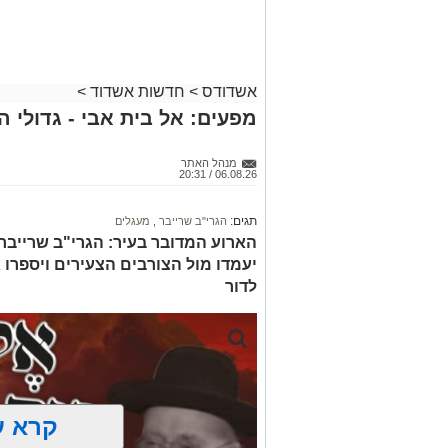
אשדודס
>
חדשות אשדוד
>
מפעים: אל בית אבי - גדולי 
מנהל האתר
06.08.26 / 20:31
תגים:
הגרי"ב שרייבר
,
מעגלים
הארוע המדובר בעיר: הגרי"ב שרייבר ו
יעמדו מול הצורבים הצעירים ויספרו 
לדור
קרא ע