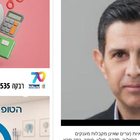
ום 15 הערים העצמאיות (ערים שאינן מקבלות מענקים
הרצליה, חדרה, חולון, חיפה, כפר-סבא,