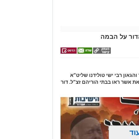
לפני שמגישים
לכם
>>>
קריאולנסקי -
הצעה לדירה
לילדים
באשדוד
הדור על הבמה
הגאון רבי ישי טולידנו שליט"א
את אשר ראו בבתי הוריהם זצ"ל. דור
וד