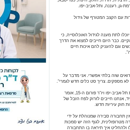
מת-גן, רעננה, ותל-אביב-יפו.
ות עם הקצב המטורף של גידול
התוכניות , אם ימומשו ב-100% לא יוכלו לתת מענה לגידול האוכלוסייה, כי
25% לשטח הבנוי הקיים. כבר היום חייבים למצוא את הדרך
ים וגם להעניק להם איכות חיים
".
רואים שזה בלתי אפשרי. אני מדבר על
לא מספקים. צריך סט כלים חדש לגמרי".
"בתחום המשפטי - רון חולדאי, ראש עיריית תל-אביב-יפו ויו"ר פורום ה-15, אומר
, אנחנו חייבים לזרוק לפח הזבל של
ת חוק עיריות חדש.
ין תחבורה סבירה שמנוהלת על ידי
 מטרופולינית, לגוף הזה יש סמכות
ו ולהחליט איך תיראה בו התחבורה