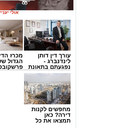
אולי יעניי
עורך דין דותן
מכרז הדי
לינדנברג -
הגדול של
נפגעתם בתאונת
פרשקובסק
דרכים לחצו
מה שצריך
מעגלים
לקבל מה שמגיע
לפני שמג
ארוע שטרם היה כמותו: בשבוע הבא ביום ג
לכם
הצעה לדי
החלו את זמן 'אלול', והם יזכו לשמוע את גד
באשדוד
והגאון רבי ישאי טולידנו שליט"א, שבשעה
באשר ראו וקיבלו בבתי הוריהם, הגאון רבי 
טולידנו זצ"ל, כאשר מטרתם של הדברים ש
מחפשים לקנות
אהבת אמת לתורה.
דירה? כאן
תמצאו את כל
הארוע, במסגרת ארועי 'מעגלים', יתקיים בב
הדירות החדשות