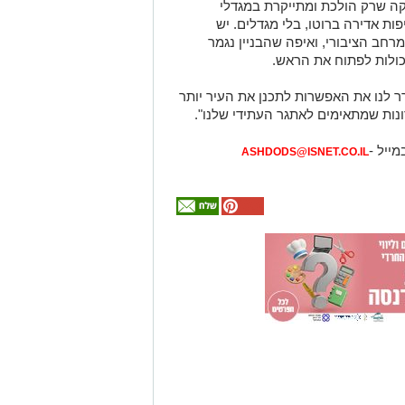
ה שרק הולכת ומתייקרת במגדלי
ות אדירה ברוטו, בלי מגדלים. יש
חב הציבורי, ואיפה שהבניין נגמר
ולות לפתוח את הראש.
לנו את האפשרות לתכנן את העיר יותר
רונות שמתאימים לאתגר העתידי שלנו".
מייל -
ASHDODS@ISNET.CO.IL
אולי
יעניין
אותך
גם
עורך דין דותן
המלצה חמה
מחפשים לקנות
מכרז הדירות
דירה? כאן
לינדנברג -
להרשמה -
הגדול של
תמצאו את כל
האקדמיה לטניס
נפגעתם בתאונת
פרשקובסקי. כל
דרכים לחצו
באשדוד של
הדירות החדשות
מה שצריך לדעת
אלפרד
למכירה באשדוד
לקבל מה שמגיע