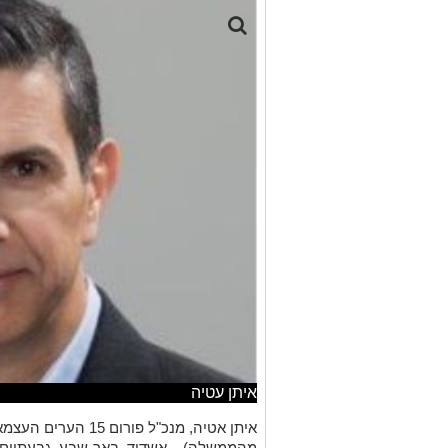
איתן עטיה
איתן אטיה, מנכ"ל פור
מהממשלה) – אשדוד, באר-שבע, גבעתיים, 