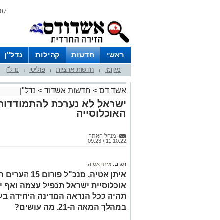
07 אוגוסט 2026 / 07:02
ראשי
חדשות
קהילות
נדל"ן
מקומי
חדשות ארציות
פוליטי
נדל"ן
|
|
|
אשדודס
>
חדשות אשדוד
>
נדל"ן
ישראל לא נערכת להתמודדות
האוכלוסייה
מנהל האתר
11.10.22 / 09:23
תגים:
איתן אטיה
אוכלוסיית ישראל תכפיל עצמה ואף י
תהיה ככל הנראה המדינה היחידה בע
במהלך המאה ה-21. מה עושים?