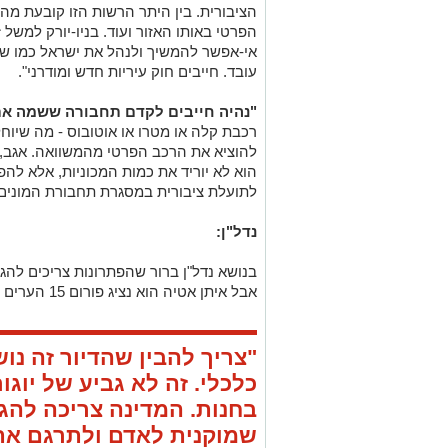
הציבורית. בין היתר הרשות הזו קובעת מה 
הפרטי באותו האזור ועוד. בניו-יורק למשל 
עובד. חייבים חוק עיריות חדש ומודרני".
"נהיה חייבים לקדם תחבורה ששמה א
רכבת קלה או מטרו או אוטובוס - מה שיוחל
להוציא את הרכב הפרטי מהמשוואה. אגב, ג
הוא לא יוריד את כמות המכוניות, אלא להפ
לתועלת ציבורית במסגרת תחבורת המונים. 
נדל"ן:
בנושא נדל"ן ברור שהפתרונות צריכים להגי
אבל איתן אטיה הוא נציג פורום 15 הערים העצמאיות והוא מתייחס לבנייה בערים.
"צריך להבין שהדיור זה נו
כלכלי. זה לא גביע של יוגו
בחנות. המדינה צריכה להגד
שמוקנית לאדם ולתרגם את