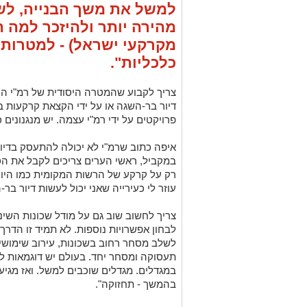
למשל את משך הבנייה, לש
מהירה יותר ולהיזכר למה 
מקרקעי ישראל) - למטרות 
כלכליות".
צריך לקבוע שהמטרה היסודית של רמ"י היא
דיור בר-השגה או על ידי הקצאת קרקעות ב
פרויקטים על ידי רמ"י עצמה. יש מנגנונים 
איפה כתוב שרמ"י לא יכולה להתעסק בדיו
במקביל, ראשי הערים צריכים לקבל את הס
רק על קרקע של הרשות המקומית כמו היום
עוזר לי כעירייה שאני יכול לעשות דיור בר
צריך לחשוב שוב גם על מודל שכונות השי
לבחון אפשרויות נוספות. לא תמיד זו הדרך
לשלב מסחר רחוב בשכונות, עירוב שימושים
תעסוקה ומסחר יחד. בעולם יש דוגמאות לבנ
במגדלים. מגדלים שוכבים למשל. ואז מגיע
בהמשך - תחזוקה".