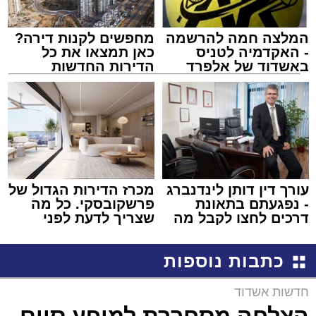
המלצה חמה להרשמה
מחפשים לקנות דירה?
- האקדמיה לטניס
כאן תמצאו את כל
באשדוד של אלפרד
הדירות החדשות
קריאולנסקי - לילדים
למכירה באשדוד >>>
עורך דין דותן לינדנברג
מכרז הדירות הגדול של
- נפגעתם בתאונת
פרשקובסקי. כל מה
דרכים לחצו לקבל מה
שצריך לדעת לפני
שמגיע לכם
שמגישים הצעה לדירה
באשדוד
כתבות נוספות
חדשות אשדוד