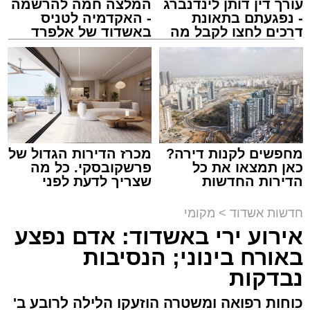
עורך דין דותן לינדנברג
המלצה חמה להרשמה
- נפגעתם בתאונת
- האקדמיה לטניס
דרכים לחצו לקבל מה
באשדוד של אלפרד
זיץ המרכז למורשת
שמגיע לכם
קריאולנסקי - לילדים
מנהל האתר / 08:55 09.08.26
מחפשים לקנות דירה?
מכרז הדירות הגדול של
תגים:
אבי אמסלם
,
המרכז למורשת
,
מהות
,
מני
כאן תמצאו את כל
פרשקובסקי. כל מה
הדירות החדשות
שצריך לדעת לפני
אזולאי
למכירה באשדוד >>>
שמגישים הצעה לדירה
באשדוד
חדשות אשדוד
>
מקומי
לקראת סיום בין הזמנים נערך אמש מופע סיום בין
אירוע ירי באשדוד: אדם נפצע
הזמנים ומלווה מלכה על ידי "המרכז למורשת"
באורח בינוני; הנסיבות
בראשות מ"מ ראש העיר הרב אבי אמסלם בשיתוף
הרשות העירונית 'מהות' בראשות יו"ר הדירקטוריון
נבדקות
חבר מועצת העיר הרב מני אזולאי ומנכ"לית
כוחות רפואה ומשטרה הוזעקו הלילה לרובע ב'
הרשות הגב' סימונה מורלי - בהשתתפות למעלה