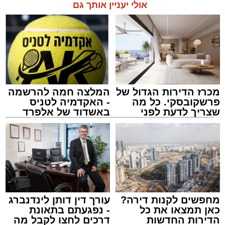
אולי יעניין אותך גם
מכרז הדירות הגדול של
המלצה חמה להרשמה
פרשקובסקי. כל מה
- האקדמיה לטניס
שצריך לדעת לפני
באשדוד של אלפרד
שמגישים הצעה לדירה
קריאולנסקי - לילדים
באשדוד
מחפשים לקנות דירה?
עורך דין דותן לינדנברג
כאן תמצאו את כל
- נפגעתם בתאונת
הדירות החדשות
דרכים לחצו לקבל מה