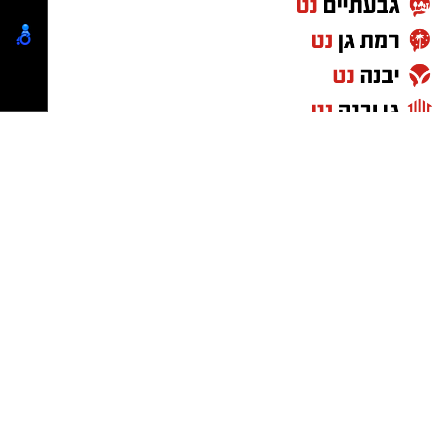
מעוניינים להגיב? לדווח ? צרו איתנו קשר במייל -
ASHDODS@ISNET.CO.IL