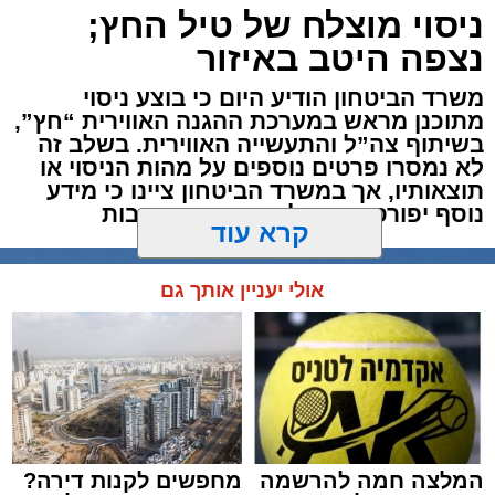
ניסוי מוצלח של טיל החץ;
תגים:
משטרה
,
מעצר
,
אלימות
,
אשדוד
נצפה היטב באיזור
דרמה קשה ברחובות אשדוד: אירוע אלימות חמור
משרד הביטחון הודיע היום כי בוצע ניסוי
התרחש בשעות אחר הצהריים (רביעי) באחד
מתוכנן מראש במערכת ההגנה האווירית “חץ”,
הפארקים המרכזיים בעיר, במהלכו נדקר נער בן
בשיתוף צה”ל והתעשייה האווירית. בשלב זה
12 ונפצע.
לא נמסרו פרטים נוספים על מהות הניסוי או
תוצאותיו, אך במשרד הביטחון ציינו כי מידע
נוסף יפורסם במהלך השעות הקרובות
עם קבלת הדיווח במוקד 100 ובמוקדי החירום,
הוזעקו למקום כוחות הצלה רבים יחד עם שוטרי
תחנת אשדוד. צוותי הרפואה שהגיעו לזירה העניקו
קרא עוד
לנער הפצוע טיפול רפואי ראשוני בשטח, ולאחר
מכן פינו אותו לבית החולים כשמצבו מוגדר קל.
אולי יעניין אותך גם
במקביל למתן הטיפול הרפואי, המשטרה פתחה
בחקירה מקיפה ומידית. כוחות גדולים של שוטרים
ובלשים הגיעו לזירה, אספו ממצאים פיזיים, גבו
עדויות מעדים שנכחו במקום והחלו בסריקות