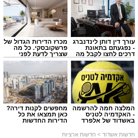
עורך דין דותן לינדנברג
מכרז הדירות הגדול של
- נפגעתם בתאונת
פרשקובסקי. כל מה
דרכים לחצו לקבל מה
שצריך לדעת לפני
שמגיע לכם
שמגישים הצעה לדירה
באשדוד
אילוסטרציה מעצר חשוד
מערכת האתר / 00:13 06.08.26
המלצה חמה להרשמה
מחפשים לקנות דירה?
- האקדמיה לטניס
כאן תמצאו את כל
באשדוד של אלפרד
הדירות החדשות
קריאולנסקי - לילדים
למכירה באשדוד >>>
חדשות אשדוד
>
חדשות ארציות