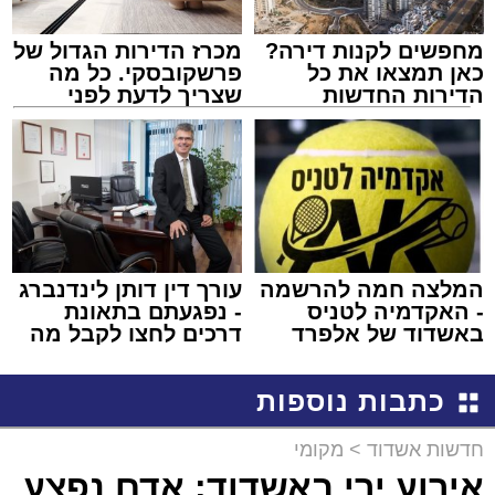
מחפשים לקנות דירה?
מכרז הדירות הגדול של
כאן תמצאו את כל
פרשקובסקי. כל מה
הדירות החדשות
שצריך לדעת לפני
למכירה באשדוד >>>
שמגישים הצעה לדירה
באשדוד
המלצה חמה להרשמה
עורך דין דותן לינדנברג
- האקדמיה לטניס
- נפגעתם בתאונת
באשדוד של אלפרד
דרכים לחצו לקבל מה
קריאולנסקי - לילדים
שמגיע לכם
כתבות נוספות
חדשות אשדוד
>
מקומי
אירוע ירי באשדוד: אדם נפצע