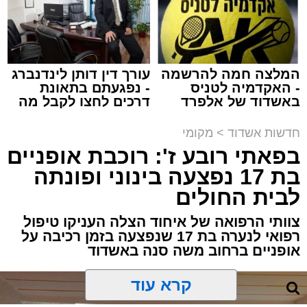
מערכת האתר / 00:41 09.08.26
המלצה חמה להרשמה
עורך דין דותן לינדנברג
- האקדמיה לטניס
- נפגעתם בתאונת
באשדוד של אלפרד
דרכים לחצו לקבל מה
תגים:
אשדוד
,
פטירה
,
אלעד
קריאולנסקי - לילדים
שמגיע לכם
חדשות אשדוד
>
מקומי
במוצאי שבת קודש הגיע השמועה הקשה והמצערת
בפאתי רובע ז': רוכבת אופניים
על פטירתו של האברך החשוב, מזכה הרבים ואיש
בת 17 נפצעה בינוני ופונתה
החסד הרב ידידיה רחמים יפרח ז"ל, אחיו של הגאון
לבית החולים
רבי שמעון יוחאי יפרח שליט"א – תושב העיר ומגיד
שיעור בשיעור "אור החיים" הקדוש, מוסר רשת
צוותי הרפואה של איחוד הצלה העניקו טיפול
רפואי לנערה בת 17 שנפצעה בזמן רכיבה על
שיעורי תורה ומחבר ספרים רבים בהלכה.
אופניים ברחוב משה סנה באשדוד
המנוח רבי ידידיה רחמים ז"ל השיב את נשמתו
הטהורה לבוראו לאחר ייסורים קשים ומרים בשבת