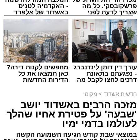
פרשקובסקי. כל מה
- האקדמיה לטניס
שצריך לדעת לפני
באשדוד של אלפרד
שמגישים הצעה לדירה
קריאולנסקי - לילדים
באשדוד
צילום: שמחה חסיד הצלה דרום
מערכת האתר / 00:47 09.08.26
עורך דין דותן לינדנברג
מחפשים לקנות דירה?
- נפגעתם בתאונת
כאן תמצאו את כל
דרכים לחצו לקבל מה
הדירות החדשות
שמגיע לכם
למכירה באשדוד >>>
תגים:
אשדוד
,
ירי
חדשות אשדוד
>
מקומי
מזכה הרבים באשדוד יושב
אירוע ירי חמור התרחש לפני שעה קלה ברובע ב'
'שבעה' על פטירת אחיו שהלך
באשדוד, כתוצאה ממנו נפצע גבר כבן 30 באורח
לעולמו בדמי ימיו
בינוני.
במוצאי שבת קודש הגיעה השמועה הקשה