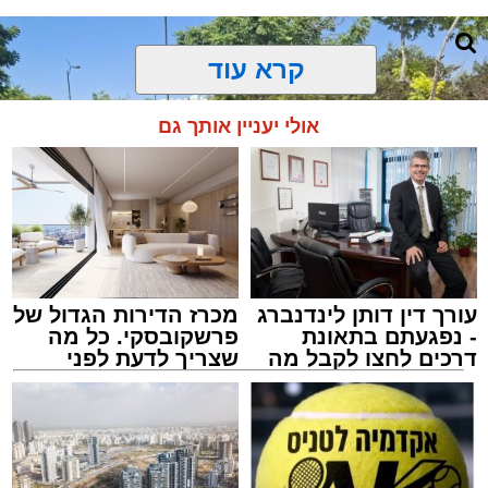
קרא עוד
אולי יעניין אותך גם
עורך דין דותן לינדנברג
מכרז הדירות הגדול של
- נפגעתם בתאונת
פרשקובסקי. כל מה
דרכים לחצו לקבל מה
שצריך לדעת לפני
שמגיע לכם
שמגישים הצעה לדירה
באשדוד
צילום: דוברות איחוד הצלה
מערכת האתר / 15:39 07.08.26