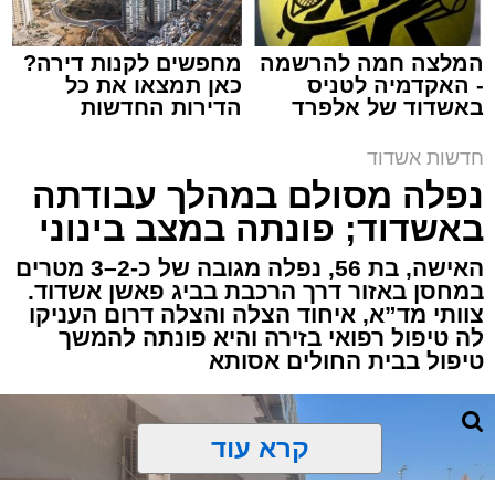
המלצה חמה להרשמה
מחפשים לקנות דירה?
- האקדמיה לטניס
כאן תמצאו את כל
באשדוד של אלפרד
הדירות החדשות
תגים:
איחוד הצלה
,
אשדוד
,
הצלה
קריאולנסקי - לילדים
למכירה באשדוד >>>
חדשות אשדוד
אירוע דרמטי הסתיים בנס רפואי באשדוד, לאחר
נפלה מסולם במהלך עבודתה
שגבר בן 56 התמוטט בביתו שבאחד הרחובות
באשדוד; פונתה במצב בינוני
ברובע י"א בעיר, כתוצאה מאירוע פתאומי שגרם
להפסקת פעילות ליבו.
האישה, בת 56, נפלה מגובה של כ-2–3 מטרים
במחסן באזור דרך הרכבת בביג פאשן אשדוד.
צוותי מד”א, איחוד הצלה והצלה דרום העניקו
למקום הוזעקו מיד צוותי רפואה ומתנדבים של
לה טיפול רפואי בזירה והיא פונתה להמשך
ארגון "איחוד הצלה". החובשים והפרמדיקים
טיפול בבית החולים אסותא
שהגיעו לזירה הבחינו כי הגבר ללא דופק וללא
הכרה, ופתחו מיידית בפעולות החייאה מתקדמות,
הכוללות עיסויי לב ושימוש במפעם (דפיברילטור).
קרא עוד