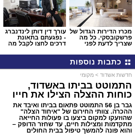
מכרז הדירות הגדול של
עורך דין דותן לינדנברג
פרשקובסקי. כל מה
- נפגעתם בתאונת
שצריך לדעת לפני
דרכים לחצו לקבל מה
שמגישים הצעה לדירה
שמגיע לכם
באשדוד
כתבות נוספות
חדשות אשדוד
>
מקומי
התמוטט בביתו באשדוד,
כוחות ההצלה הצילו את חייו
גבר בן 56 התמוטט פתאום בביתו ואיבד את
ההכרה. צוותי החירום של "איחוד הצלה"
שהוזעקו למקום ביצעו בו פעולות החייאה
מתקדמות ומצילות חיים, עד שחזר הדופק –
והוא פונה להמשך טיפול בבית החולים