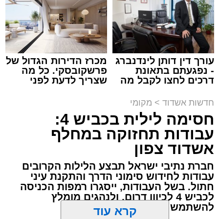
מנהל האתר / 20:31 06.08.26
עורך דין דותן לינדנברג
מכרז הדירות הגדול של
- נפגעתם בתאונת
פרשקובסקי. כל מה
תגים:
הגרי"ב שרייבר
,
מעגלים
דרכים לחצו לקבל מה
שצריך לדעת לפני
שמגיע לכם
שמגישים הצעה לדירה
באשדוד
ארוע שטרם היה כמותו: בשבוע הבא ביום ג'
חדשות אשדוד
>
מקומי
יתכנסו המוני בחורי הישיבות שטרם החלו את זמן
חסימה לילית בכביש 4:
'אלול', והם יזכו לשמוע את גדולי הדור, מרן הגרי"ב
עבודות תחזוקה במחלף
שרייבר שליט"א והגאון רבי ישאי טולידנו שליט"א,
אשדוד צפון
שבשעה נדירה של קורת רוח ישתפו את שומעיהם
חברת נתיבי ישראל תבצע הלילות הקרובים
באשר ראו וקיבלו בבתי הוריהם, הגאון רבי פנחס
עבודות לחידוש סימוני הדרך והתקנת עיני
שרייבר זצ"ל והגאון רבי ניסים טולידנו זצ"ל, כאשר
חתול. בשל העבודות, ייסגרו רמפות הכניסה
מטרתם של הדברים שישמעו היא לעורר הלבבות
לכביש 4 לכיוון דרום, ולנהגים מומלץ
ולהחדיר אהבת אמת לתורה.
להשתמש בדרכים חלופיות