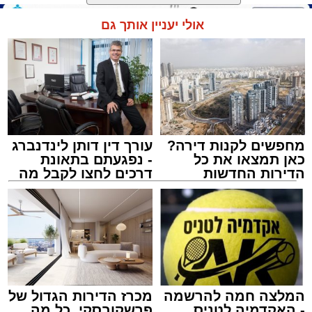
הארוע, במסגרת ארועי 'מעגלים', יתקיים בבית
קרא עוד
הכנסת 'חניכי הישיבות' רובע ג', ביום שלישי הקרוב
בשעה 21.00
אולי יעניין אותך גם
לאחר הארוע יתקיים רב שיח וכן פלפול תלמודי
בריתחא דאורייתא בעומקא דשמעתתא.
מחפשים לקנות דירה?
עורך דין דותן לינדנברג
כאן תמצאו את כל
- נפגעתם בתאונת
הדירות החדשות
דרכים לחצו לקבל מה
למכירה באשדוד >>>
שמגיע לכם
נתיבי ישראל
מערכת האתר / 18:19 06.08.26