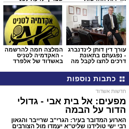
למכירה באשדוד >>>
שמגישים הצעה לדירה
באשדוד
עורך דין דותן לינדנברג
המלצה חמה להרשמה
- נפגעתם בתאונת
- האקדמיה לטניס
דרכים לחצו לקבל מה
באשדוד של אלפרד
שמגיע לכם
קריאולנסקי - לילדים
כתבות נוספות
חדשות אשדוד
מפעים: אל בית אבי - גדולי
הדור על הבמה
הארוע המדובר בעיר: הגרי"ב שרייבר והגאון
רבי ישי טולידנו שליט"א יעמדו מול הצורבים