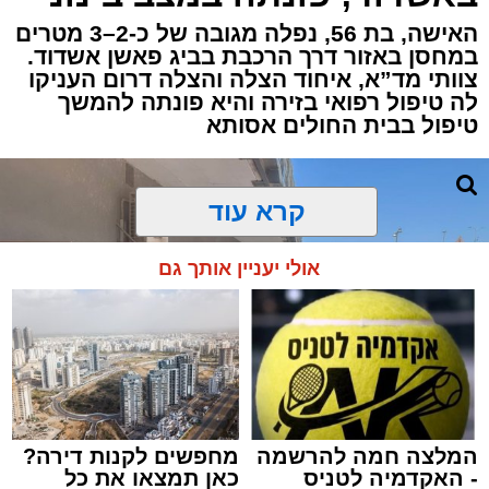
ברובע י"א בעיר, כתוצאה מאירוע פתאומי שגרם
להפסקת פעילות ליבו.
האישה, בת 56, נפלה מגובה של כ-2–3 מטרים
במחסן באזור דרך הרכבת בביג פאשן אשדוד.
צוותי מד”א, איחוד הצלה והצלה דרום העניקו
למקום הוזעקו מיד צוותי רפואה ומתנדבים של
לה טיפול רפואי בזירה והיא פונתה להמשך
ארגון "איחוד הצלה". החובשים והפרמדיקים
טיפול בבית החולים אסותא
שהגיעו לזירה הבחינו כי הגבר ללא דופק וללא
הכרה, ופתחו מיידית בפעולות החייאה מתקדמות,
הכוללות עיסויי לב ושימוש במפעם (דפיברילטור).
קרא עוד
בזכות התושייה והפעילות המהירה והמקצועית של
אולי יעניין אותך גם
הצוותים בשטח, ליבו של הגבר שב לפעום.
לאחר ייצוב מצבו הראשוני, הוא פונה באמבולנס
לבית חולים להמשך קבלת טיפול רפואי כשמצבו
מוגדר יציב.
המלצה חמה להרשמה
מחפשים לקנות דירה?
מעוניינים להגיב? לדווח ? צרו איתנו קשר במייל -
- האקדמיה לטניס
כאן תמצאו את כל