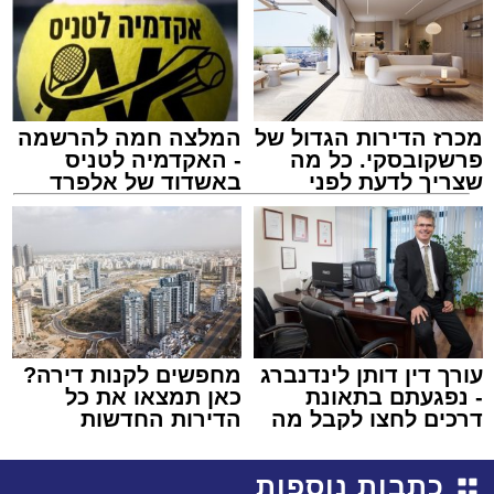
מכרז הדירות הגדול של
המלצה חמה להרשמה
פרשקובסקי. כל מה
- האקדמיה לטניס
שצריך לדעת לפני
באשדוד של אלפרד
שמגישים הצעה לדירה
קריאולנסקי - לילדים
באשדוד
עורך דין דותן לינדנברג
מחפשים לקנות דירה?
- נפגעתם בתאונת
כאן תמצאו את כל
דרכים לחצו לקבל מה
הדירות החדשות
שמגיע לכם
למכירה באשדוד >>>
כתבות נוספות