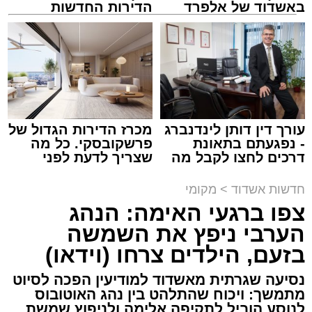
ASHDODS@ISNET.CO.IL
באשדוד של אלפרד
הדירות החדשות
קריאולנסקי - לילדים
למכירה באשדוד >>>
צילום: דוברות איחוד הצלה
עופר אשטוקר / 15:32 07.08.26
עורך דין דותן לינדנברג
מכרז הדירות הגדול של
- נפגעתם בתאונת
פרשקובסקי. כל מה
דרכים לחצו לקבל מה
שצריך לדעת לפני
תגים:
תאונת עבודה באשדוד
שמגיע לכם
שמגישים הצעה לדירה
באשדוד
חדשות אשדוד
>
מקומי
עובדת בת 56 נפצעה היום (שישי) באורח בינוני
צפו ברגעי האימה: הנהג
לאחר שנפלה מסולם במהלך עבודתה במחסן
הערבי ניפץ את השמשה
באזור דרך הרכבת, מתחם ביג פאשן באשדוד.
בזעם, הילדים צרחו (וידאו)
כוחות ההצלה הוזעקו למקום בעקבות דיווח על
נסיעה שגרתית מאשדוד למודיעין הפכה לסיוט
נפילה מגובה במהלך העבודה. עם הגעתם מצאו
מתמשך: ויכוח שהתלהט בין נהג האוטובוס
את האישה בהכרה מלאה, כשהיא סובלת מחבלות
לנוסע הוביל לתקיפה אלימה ולניפוץ שמשת