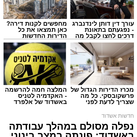
עורך דין דותן לינדנברג
מחפשים לקנות דירה?
- נפגעתם בתאונת
כאן תמצאו את כל
דרכים לחצו לקבל מה
הדירות החדשות
שמגיע לכם
למכירה באשדוד >>>
צילום: דוברות איחוד הצלה
מערכת האתר / 15:39 07.08.26
מכרז הדירות הגדול של
המלצה חמה להרשמה
פרשקובסקי. כל מה
- האקדמיה לטניס
שצריך לדעת לפני
באשדוד של אלפרד
תגים:
איחוד הצלה
,
אשדוד
,
הצלה
שמגישים הצעה לדירה
קריאולנסקי - לילדים
באשדוד
חדשות אשדוד
אירוע דרמטי הסתיים בנס רפואי באשדוד, לאחר
נפלה מסולם במהלך עבודתה
שגבר בן 56 התמוטט בביתו שבאחד הרחובות
באשדוד; פונתה במצב בינוני