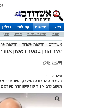
07 אוגוסט 2026 / 09:27
ראשי
חדשות
קהילות
נדל"ן
מקומי
חדשות ארציות
פוליטי
נדל"ן
|
|
|
אשדודס
>
חדשות אשדוד
>
חדשות ארצ
יאיר הורן במסר ראשון אחרי 
אלדה נתנאל
18.02.25 / 08:50
תגים:
יאיר הורן
בשבת האחרונה הוא רק השתחרר מהשב
תושב קיבוץ ניר עוז ששוחרר מפרסם ה