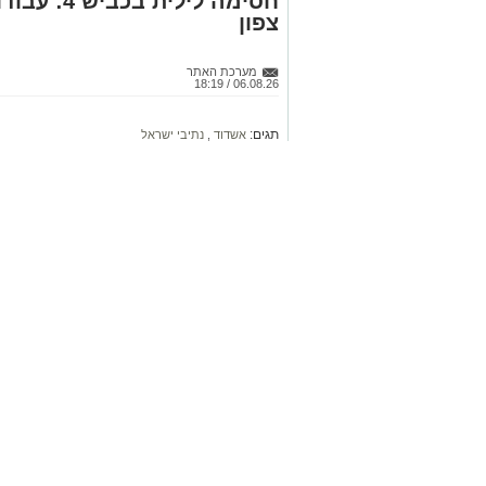
חסימה לילי
צפון
מערכת האתר
06.08.26 / 18:19
תגים:
אשדוד
,
נתיבי ישראל
חברת נתיבי ישראל תבצע הלילות הקר
דרום, ולנהגים מומלץ להשתמש בדרכ
קרא ע
אולי יעניי