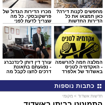
מחפשים לקנות דירה?
מכרז הדירות הגדול של
כאן תמצאו את כל
פרשקובסקי. כל מה
הדירות החדשות
שצריך לדעת לפני
למכירה באשדוד >>>
שמגישים הצעה לדירה
באשדוד
המלצה חמה להרשמה
עורך דין דותן לינדנברג
- האקדמיה לטניס
- נפגעתם בתאונת
באשדוד של אלפרד
דרכים לחצו לקבל מה
קריאולנסקי - לילדים
שמגיע לכם
כתבות נוספות
חדשות אשדוד
>
מקומי
התמוטט בביתו באשדוד,