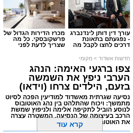
עופר אשטוקר / 15:32 07.08.26
עורך דין דותן לינדנברג
מכרז הדירות הגדול של
- נפגעתם בתאונת
פרשקובסקי. כל מה
דרכים לחצו לקבל מה
שצריך לדעת לפני
תגים:
תאונת עבודה באשדוד
שמגיע לכם
שמגישים הצעה לדירה
באשדוד
חדשות אשדוד
>
מקומי
עובדת בת 56 נפצעה היום (שישי) באורח בינוני
צפו ברגעי האימה: הנהג
לאחר שנפלה מסולם במהלך עבודתה במחסן
הערבי ניפץ את השמשה
באזור דרך הרכבת, מתחם ביג פאשן באשדוד.
בזעם, הילדים צרחו (וידאו)
כוחות ההצלה הוזעקו למקום בעקבות דיווח על
נסיעה שגרתית מאשדוד למודיעין הפכה לסיוט
נפילה מגובה במהלך העבודה. עם הגעתם מצאו
מתמשך: ויכוח שהתלהט בין נהג האוטובוס
את האישה בהכרה מלאה, כשהיא סובלת מחבלות
לנוסע הוביל לתקיפה אלימה ולניפוץ שמשת
הרכב בעיצומה של הנסיעה. המשטרה עצרה
במספר אזורים בגופה לאחר שנפלה מגובה של
את האוטובוס בהמשך הדרך
כ-2 עד 3 מטרים.