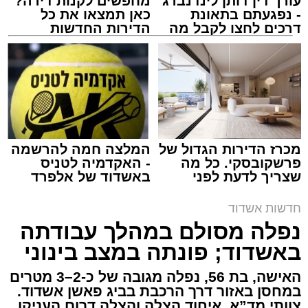
עורך דין דותן לינדנברג
מחפשים לקנות דירה?
- נפגעתם בתאונת
כאן תמצאו את כל
דרכים לחצו לקבל מה
הדירות החדשות
שמגיע לכם
למכירה באשדוד >>>
צילום: דוברות איחוד הצלה
מערכת האתר / 15:39 07.08.26
מכרז הדירות הגדול של
המלצה חמה להרשמה
פרשקובסקי. כל מה
- האקדמיה לטניס
שצריך לדעת לפני
באשדוד של אלפרד
תגים:
איחוד הצלה
,
אשדוד
,
הצלה
שמגישים הצעה לדירה
קריאולנסקי - לילדים
באשדוד
חדשות אשדוד
אירוע דרמטי הסתיים בנס רפואי באשדוד, לאחר
נפלה מסולם במהלך עבודתה
שגבר בן 56 התמוטט בביתו שבאחד הרחובות
באשדוד; פונתה במצב בינוני
ברובע י"א בעיר, כתוצאה מאירוע פתאומי שגרם
להפסקת פעילות ליבו.
האישה, בת 56, נפלה מגובה של כ-2–3 מטרים
במחסן באזור דרך הרכבת בביג פאשן אשדוד.
צוותי מד”א, איחוד הצלה והצלה דרום העניקו