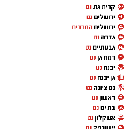
לבית חולים להמשך קבלת טיפול רפואי כשמצבו
מוגדר יציב.
מעוניינים להגיב? לדווח ? צרו איתנו קשר במייל -
ASHDODS@ISNET.CO.IL