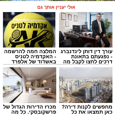
אולי יעניין אותך גם
עורך דין דותן לינדנברג
המלצה חמה להרשמה
- נפגעתם בתאונת
- האקדמיה לטניס
דרכים לחצו לקבל מה
באשדוד של אלפרד
שמגיע לכם
קריאולנסקי - לילדים
צילום: דוברות איחוד הצלה
מערכת האתר / 15:39 07.08.26
מחפשים לקנות דירה?
מכרז הדירות הגדול של
כאן תמצאו את כל
פרשקובסקי. כל מה