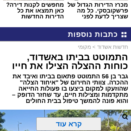
מכרז הדירות הגדול של
מחפשים לקנות דירה?
פרשקובסקי. כל מה
כאן תמצאו את כל
שצריך לדעת לפני
הדירות החדשות
שמגישים הצעה לדירה
למכירה באשדוד >>>
באשדוד
כתבות נוספות
חדשות אשדוד
>
מקומי
התמוטט בביתו באשדוד,
כוחות ההצלה הצילו את חייו
גבר בן 56 התמוטט פתאום בביתו ואיבד את
ההכרה. צוותי החירום של "איחוד הצלה"
שהוזעקו למקום ביצעו בו פעולות החייאה
מתקדמות ומצילות חיים, עד שחזר הדופק –
והוא פונה להמשך טיפול בבית החולים
קרא עוד