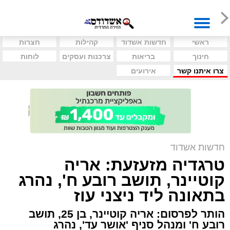
ראשי
חדשות אשדוד
קהילות
חצרות
חינוך
בריאות
צרכנות ועסקים
לוחות
צרו איתנו קשר
אירועים
חדשות אשדוד
טרגדיה מזעזעת: אריה
קוטיינר, תושב רובע ח', נהרג
בתאונה ליד ניצני עוז
הותר לפרסום: אריה קוטיינר, בן 25, תושב
רובע ח' ומנהל סניף 'אושר עד', נהרג