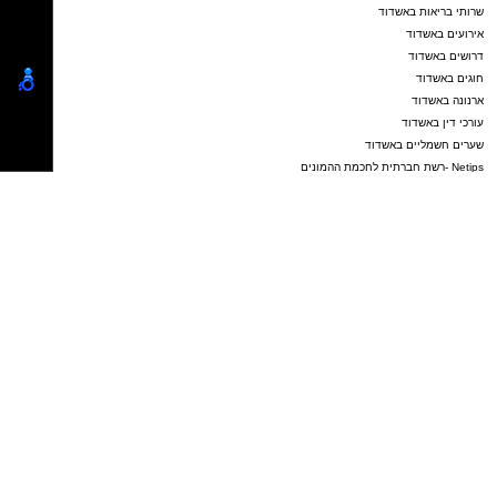
שרותי בריאות באשדוד
אירועים באשדוד
דרושים באשדוד
חוגים באשדוד
ארנונה באשדוד
עורכי דין באשדוד
שערים חשמליים באשדוד
Netips -רשת חברתית לחכמת ההמונים
פרסום באשדוד
אשדוד נט ויקיפדיה
פרסום כתבה שיווקית
נטיפס - רשת חברתית לטיפים והמלצות
תיקון שער חשמלי אשדוד
Netips -רשת חברתית לחכמת ההמונים
מסלולים לטיולים
טיולים בדרום
עורך דין באשדוד
קריית גת נט
חולון נט
פרסום