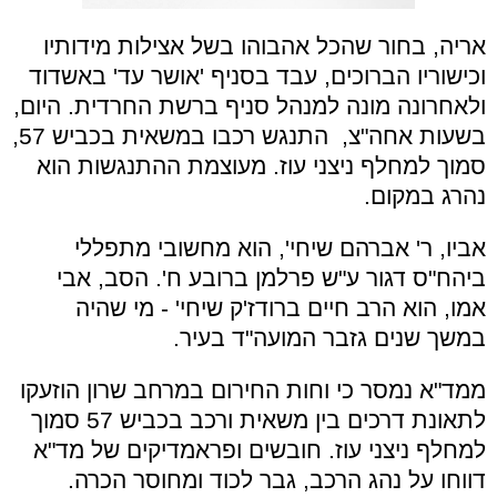
אריה, בחור שהכל אהבוהו בשל אצילות מידותיו
וכישוריו הברוכים, עבד בסניף 'אושר עד' באשדוד
ולאחרונה מונה למנהל סניף ברשת החרדית. היום,
בשעות אחה"צ, התנגש רכבו במשאית בכביש 57,
סמוך למחלף ניצני עוז. מעוצמת ההתנגשות הוא
נהרג במקום.
אביו, ר' אברהם שיחי', הוא מחשובי מתפללי
ביהח"ס דגור ע"ש פרלמן ברובע ח'. הסב, אבי
אמו, הוא הרב חיים ברודז'ק שיחי' - מי שהיה
במשך שנים גזבר המועה"ד בעיר.
ממד"א נמסר כי וחות החירום במרחב שרון הוזעקו
לתאונת דרכים בין משאית ורכב בכביש 57 סמוך
למחלף ניצני עוז. חובשים ופראמדיקים של מד"א
דווחו על נהג הרכב, גבר לכוד ומחוסר הכרה.