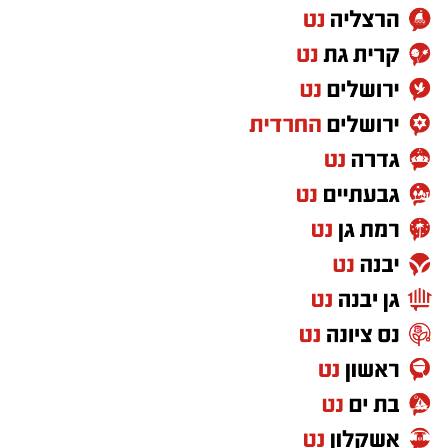
בחקירה מקיפה ומידית. כוחות גדולים של שוטרים
ובלשים הגיעו לזירה, אספו ממצאים פיזיים, גבו
עדויות מעדים שנכחו במקום והחלו בסריקות
נרחבות אחר חשודים במעשה, במטרה לעצור את
המעורבים באחת התקריות הקשות שידעה העיר
לאחרונה.
הודות לפעילות חקירתית מהירה ומקצועית, הצליחו
חוקרי התחנה להתחקות אחר זהותו של החשוד,
ובהמשך הוא אותר ונעצר זמן קצר לאחר האירוע.
החשוד, קטין תושב אשדוד, הועבר לחקירה
בתחנת המשטרה, והחקירה נמשכת.
מעוניינים להגיב? לדווח ? צרו איתנו קשר במייל -