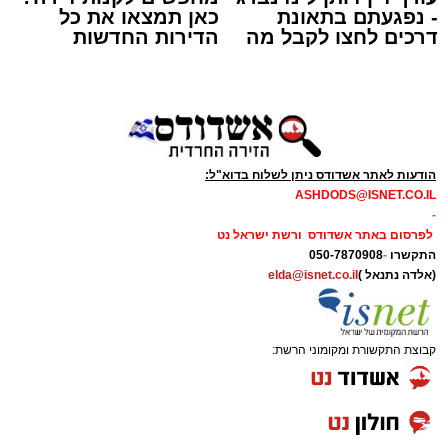
- נפגעתם בתאונת
כאן תמצאו את כל
דרכים לחצו לקבל מה
הדירות החדשות
שמגיע לכם
למכירה באשדוד >>>
תגים:
משטרה
,
מעצר
,
אלימות
,
אשדוד
דרמה קשה ברחובות אשדוד: אירוע אלימות חמור
הודעות לאתר אשדודס ניתן לשלוח בדוא"ל:
התרחש בשעות אחר הצהריים (רביעי) באחד
ASHDODS@ISNET.CO.IL
הפארקים המרכזיים בעיר, במהלכו נדקר נער בן
-
לפרסום באתר אשדודס ורשת ישראל נט
12 ונפצע.
התקשרו
-
050-7870908
(אלדה נתנאל )
elda@isnet.co.il
עם קבלת הדיווח במוקד 100 ובמוקדי החירום,
הוזעקו למקום כוחות הצלה רבים יחד עם שוטרי
תחנת אשדוד. צוותי הרפואה שהגיעו לזירה העניקו
קבוצת התקשורת ומקומוני הרשת:
לנער הפצוע טיפול רפואי ראשוני בשטח, ולאחר
מכן פינו אותו לבית החולים כשמצבו מוגדר קל.
במקביל למתן הטיפול הרפואי, המשטרה פתחה