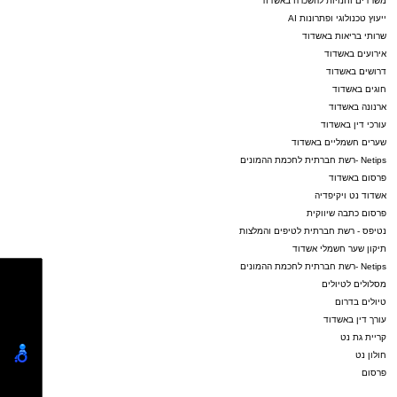
משרדים וחנויות להשכרה באשדוד
ייעוץ טכנולוגי ופתרונות AI
שרותי בריאות באשדוד
אירועים באשדוד
דרושים באשדוד
חוגים באשדוד
ארנונה באשדוד
עורכי דין באשדוד
שערים חשמליים באשדוד
Netips -רשת חברתית לחכמת ההמונים
פרסום באשדוד
אשדוד נט ויקיפדיה
פרסום כתבה שיווקית
נטיפס - רשת חברתית לטיפים והמלצות
תיקון שער חשמלי אשדוד
Netips -רשת חברתית לחכמת ההמונים
מסלולים לטיולים
טיולים בדרום
עורך דין באשדוד
קריית גת נט
חולון נט
פרסום