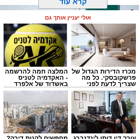
קרא עוד
אולי יעניין אותך גם
מכרז הדירות הגדול של
המלצה חמה להרשמה
פרשקובסקי. כל מה
- האקדמיה לטניס
שצריך לדעת לפני
באשדוד של אלפרד
שמגישים הצעה לדירה
קריאולנסקי - לילדים
באשדוד
אילוסטרציה מעצר חשוד
מערכת האתר / 00:13 06.08.26
עורך דין דותן לינדנברג
מחפשים לקנות דירה?