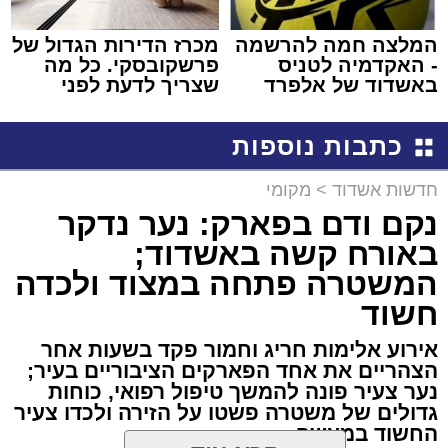
המלצה חמה להרשמה
מכרז הדירות הגדול של
- האקדמיה לטניס
פרשקובסקי. כל מה
באשדוד של אלפרד
שצריך לדעת לפני
קריאולנסקי - לילדים
שמגישים הצעה לדירה
באשדוד
כתבות נוספות
חדשות אשדוד
>
מקומי
נקם ודם בפארק: נער נדקר
באורח קשה באשדוד;
המשטרה פתחה במצוד ולכדה
חשוד
אירוע אלימות חריג וחמור פקד בשעות אחר
הצהריים את אחד הפארקים הציבוריים בעיר;
נער צעיר פונה להמשך טיפול רפואי, כוחות
גדולים של משטרה פשטו על הזירה ולכדו צעיר
החשוד במעשה