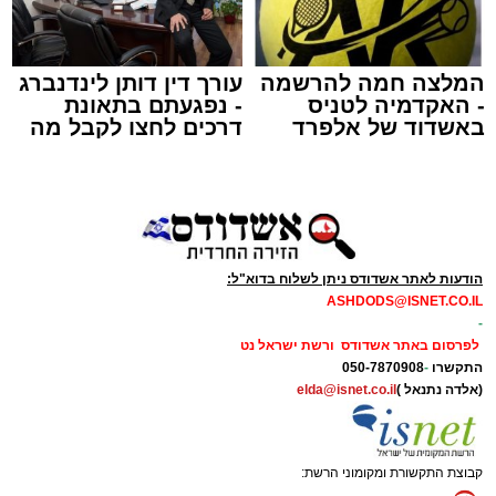
כ"ט בנובמבר באשקלון.
מישאל שי לוי, מוקדן ידידים שקיבל את השיחה,
המלצה חמה להרשמה
עורך דין דותן לינדנברג
- האקדמיה לטניס
- נפגעתם בתאונת
הזניק מיד כוחות לסיוע. דניאל ברכה, מתנדב
באשדוד של אלפרד
דרכים לחצו לקבל מה
יחידת האופנועים, יחד עם מאיר אבוקרט, מתנדב
קריאולנסקי - לילדים
שמגיע לכם
הסניף המקומי, נענו לקריאה והגיעו לזירה בתוך זמן
קצר. בעזרת ציוד ייעודי שברשותם, פעלו השניים
במיומנות ובמהירות, וחלצו את התינוק בשלום
וללא שנגרם נזק לכלי הרכב.
הודעות לאתר אשדודס ניתן לשלוח בדוא"ל:
ASHDODS@ISNET.CO.IL
דניאל ברכה סיפר על רגעי הדרמה: "בזמן
-
שחילקתי עלונים בבית הכנסת, קיבלתי את קריאת
לפרסום באתר אשדודס ורשת ישראל נט
התקשרו
-
050-7870908
החירום. יצאתי מיד למקום ופגשתי באמא שהייתה
(אלדה נתנאל )
elda@isnet.co.il
בבכי ובהיסטריה מכך שבנה ננעל מול עיניה, בזמן
שעוברי אורח מסביב ניסו להרגיע אותה. בפעולות
חילוץ מהירות בחשכה, הצלחתי להוציא את
קבוצת התקשורת ומקומוני הרשת: