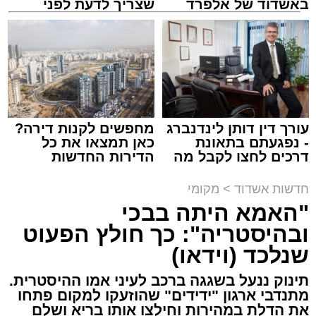
באשדוד של אלפרד
שצריך לדעת לפני
קריאולנסקי - לילדים
שמגישים הצעה לדירה
באשדוד
אירוע חמור ומפחיד התרחש בקו 881 בנסיעה
מאשדוד למודיעין, לאחר שוויכוח מילוליות בין הנהג
לאחד הנוסעים הידרדר במהירות לאלימות קשה
שזרעה פאניקה רבה בקרב הנוסעים. הסיפור
עורך דין דותן לינדנברג
מחפשים לקנות דירה?
והתיעוד פורסמו לראשונה בקבוצות חמ"ל אשדוד.
- נפגעתם בתאונת
כאן תמצאו את כל
דרכים לחצו לקבל מה
הדירות החדשות
שמגיע לכם
למכירה באשדוד >>>
על פי העדויות מהשטח, הנהג, שהתעצבן במהלך
חדשות אשדוד
>
מקומי
הנסיעה על אחד הנוסעים, איבד שליטה ובצעד
"האמא היתה בבכי
דרמטי ואלים ניפץ את שמשת האוטובוס.
ובהיסטריה": כך חולץ הפעוט
המעשה האלים גרם להתרסקות זכוכיות ולרגעים
שנלכד (וידאו)
של אימה בתוך כלי הרכב. ילדים רבים ונוסעים
אחרים שהיו על האוטובוס לקו בטראומה, פרצו
תינוק ננעל בשגגה ברכב לעיני אמו ההיסטרית.
בבכי היסטרי ונאלצו לחוות רגעים של חרדה
מתנדבי ארגון "ידידים" שהוזעקו למקום פתחו
עמוקה בעיצומה של הנסיעה בכביש.
את הדלת במהירות וחילצו אותו בריא ושלם