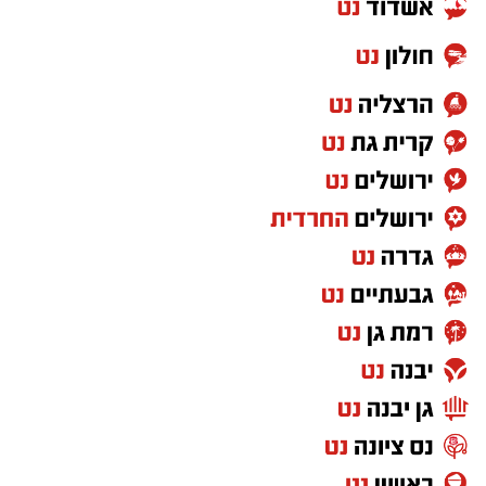
התינוק הקטן בשלום. כשדלת הרכב נפתחה,
נשמעו קריאות התרגשות גדולות של הנוכחים.
האם הודתה לי בהתרגשות ואמרה 'איזה כיף שיש
את ידידים'. אין תחושה מספקת וממלאת מזו".
בעקבות האירוע, בארגון "ידידים" שבים ופונים
להורים בקריאה חד-משמעית להקפיד לשאת
עליהם את מפתח הרכב בכל רגע נתון ולא
להשאירו בידי ילדים קטנים ללא השגחה. במקרה
חירום של נעילת רכב, יש ליצור קשר מיידי עם
מוקד ידידים בטלפון
1230
(ללא כוכבית).
מעוניינים להגיב? לדווח ? צרו איתנו קשר במייל -
ASHDODS@ISNET.CO.IL