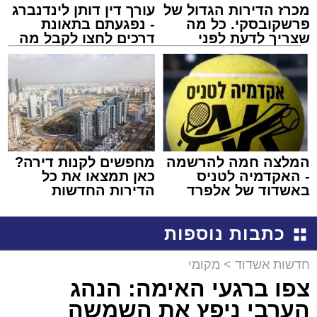
מכרז הדירות הגדול של
עורך דין דותן לינדנברג
פרשקובסקי. כל מה
- נפגעתם בתאונת
שצריך לדעת לפני
דרכים לחצו לקבל מה
שמגישים הצעה לדירה
שמגיע לכם
באשדוד
המלצה חמה להרשמה
מחפשים לקנות דירה?
- האקדמיה לטניס
כאן תמצאו את כל
באשדוד של אלפרד
הדירות החדשות
קריאולנסקי - לילדים
למכירה באשדוד >>>
כתבות נוספות
חדשות אשדוד
>
מקומי
צפו ברגעי האימה: הנהג
הערבי ניפץ את השמשה