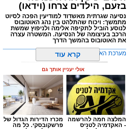
בזעם, הילדים צרחו (וידאו)
נסיעה שגרתית מאשדוד למודיעין הפכה לסיוט
מתמשך: ויכוח שהתלהט בין נהג האוטובוס
לנוסע הוביל לתקיפה אלימה ולניפוץ שמשת
הרכב בעיצומה של הנסיעה. המשטרה עצרה
את האוטובוס בהמשך הדרך
מערכת האתר / 11:35 07.08.26
קרא עוד
אולי יעניין אותך גם
תגים:
אוטובוס
,
אשדוד
,
ערבי
המלצה חמה להרשמה
מכרז הדירות הגדול של
- האקדמיה לטניס
פרשקובסקי. כל מה