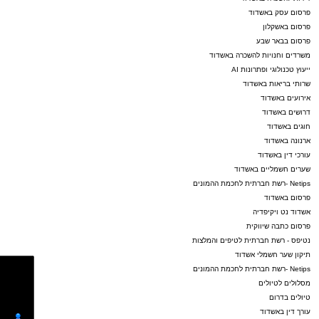
פרסום עסק באשדוד
פרסום באשקלון
פרסום בבאר שבע
משרדים וחנויות להשכרה באשדוד
ייעוץ טכנולוגי ופתרונות AI
שרותי בריאות באשדוד
אירועים באשדוד
דרושים באשדוד
חוגים באשדוד
ארנונה באשדוד
עורכי דין באשדוד
שערים חשמליים באשדוד
Netips -רשת חברתית לחכמת ההמונים
פרסום באשדוד
אשדוד נט ויקיפדיה
פרסום כתבה שיווקית
נטיפס - רשת חברתית לטיפים והמלצות
תיקון שער חשמלי אשדוד
Netips -רשת חברתית לחכמת ההמונים
מסלולים לטיולים
טיולים בדרום
עורך דין באשדוד