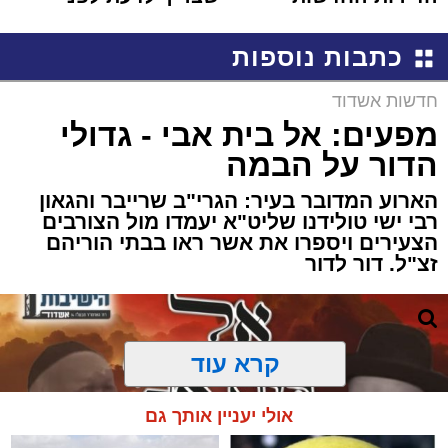
למכירה באשדוד >>>
שמגישים הצעה לדירה
באשדוד
כתבות נוספות
חדשות אשדוד
מפעים: אל בית אבי - גדולי
הדור על הבמה
הארוע המדובר בעיר: הגרי"ב שרייבר והגאון
רבי ישי טולידנו שליט"א יעמדו מול הצורבים
הצעירים ויספרו את אשר ראו בבתי הוריהם
זצ"ל. דור לדור
קרא עוד
אולי יעניין אותך גם