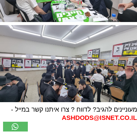
מעוניינים להגיב? לדווח ? צרו איתנו קשר במייל -
ASHDODS@ISNET.CO.IL