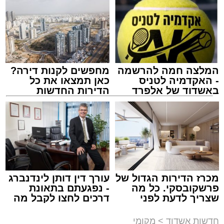
המלצה חמה להרשמה
מחפשים לקנות דירה?
- האקדמיה לטניס
כאן תמצאו את כל
באשדוד של אלפרד
הדירות החדשות
קריאולנסקי - לילדים
למכירה באשדוד >>>
מעגלים
מנהל האתר / 20:31 06.08.26
מכרז הדירות הגדול של
עורך דין דותן לינדנברג
פרשקובסקי. כל מה
- נפגעתם בתאונת
תגים:
הגרי"ב שרייבר
,
מעגלים
שצריך לדעת לפני
דרכים לחצו לקבל מה
שמגישים הצעה לדירה
שמגיע לכם
ארוע שטרם היה כמותו: בשבוע הבא ביום ג'
באשדוד
חדשות אשדוד
>
מקומי