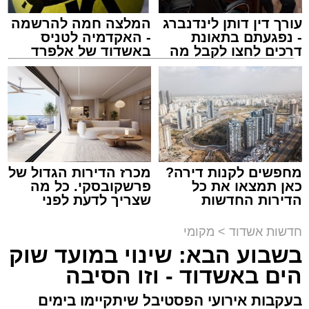
עורך דין דותן לינדנברג
המלצה חמה להרשמה
- נפגעתם בתאונת
- האקדמיה לטניס
דרכים לחצו לקבל מה
באשדוד של אלפרד
שמגיע לכם
קריאולנסקי - לילדים
נתיבי ישראל
מערכת האתר / 18:19 06.08.26
מחפשים לקנות דירה?
מכרז הדירות הגדול של
כאן תמצאו את כל
פרשקובסקי. כל מה
הדירות החדשות
שצריך לדעת לפני
מעוניינים להגיב? לדווח ? צרו איתנו קשר במייל -
למכירה באשדוד >>>
שמגישים הצעה לדירה
ASHDODS@ISNET.CO.IL
באשדוד
תגים:
אשדוד
,
נתיבי ישראל
חדשות אשדוד
>
מקומי
בשבוע הבא: שינוי במועד שוק
חברת "נתיבי ישראל" הודיעה על ביצוע עבודות
הים באשדוד - וזו הסיבה
תחזוקה ליליות במחלף אשדוד צפון שיימשכו
בעקבות אירועי הפסטיבל שיתקיימו בימים
במשך שני לילות, בימים ראשון ושני, ה-9 וה-10