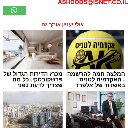
ASHDODS@ISNET.CO.IL
אולי יעניין אותך גם
המלצה חמה להרשמה
מכרז הדירות הגדול של
- האקדמיה לטניס
פרשקובסקי. כל מה
באשדוד של אלפרד
שצריך לדעת לפני
קריאולנסקי - לילדים
שמגישים הצעה לדירה
באשדוד