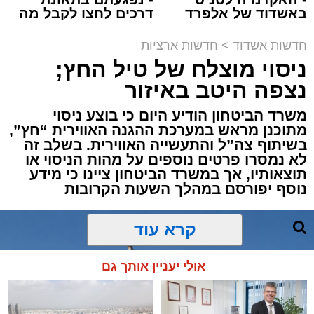
באשדוד של אלפרד
דרכים לחצו לקבל מה
קריאולנסקי - לילדים
שמגיע לכם
חדשות אשדוד
>
חדשות ארציות
ניסוי מוצלח של טיל החץ;
תגים:
משטרה
,
מעצר
,
אלימות
,
אשדוד
נצפה היטב באיזור
דרמה קשה ברחובות אשדוד: אירוע אלימות חמור
משרד הביטחון הודיע היום כי בוצע ניסוי
התרחש בשעות אחר הצהריים (רביעי) באחד
מתוכנן מראש במערכת ההגנה האווירית “חץ”,
הפארקים המרכזיים בעיר, במהלכו נדקר נער בן
בשיתוף צה”ל והתעשייה האווירית. בשלב זה
12 ונפצע.
לא נמסרו פרטים נוספים על מהות הניסוי או
תוצאותיו, אך במשרד הביטחון ציינו כי מידע
נוסף יפורסם במהלך השעות הקרובות
עם קבלת הדיווח במוקד 100 ובמוקדי החירום,
הוזעקו למקום כוחות הצלה רבים יחד עם שוטרי
תחנת אשדוד. צוותי הרפואה שהגיעו לזירה העניקו
קרא עוד
לנער הפצוע טיפול רפואי ראשוני בשטח, ולאחר
מכן פינו אותו לבית החולים כשמצבו מוגדר קל.
אולי יעניין אותך גם
במקביל למתן הטיפול הרפואי, המשטרה פתחה