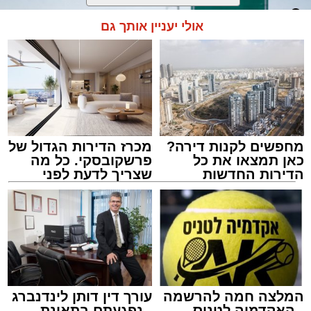
אולי יעניין אותך גם
מחפשים לקנות דירה?
מכרז הדירות הגדול של
כאן תמצאו את כל
פרשקובסקי. כל מה
הדירות החדשות
שצריך לדעת לפני
למכירה באשדוד >>>
שמגישים הצעה לדירה
באשדוד
אילוסטרציה מעצר חשוד
מערכת האתר / 00:13 06.08.26
המלצה חמה להרשמה
עורך דין דותן לינדנברג
- האקדמיה לטניס
- נפגעתם בתאונת