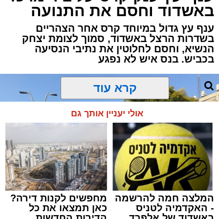
באשדוד וחסם את התנועה
לפני זמן קצר ניסוי מתוכנן מראש במערכת ההגנה
האווירית “חץ”.
ענף עץ גדול במיוחד קרס אחר הצהריים
בשדרות הרצל באשדוד, סמוך לצומת יצחק
בהודעה קצרה שפרסם משרד הביטחון נמסר כי
הנשיא, וחסם לחלוטין את נתיבי הנסיעה
בכביש. בנס איש לא נפגע
מדובר בניסוי שתוכנן מראש, וכי בשלב זה לא
יימסרו פרטים נוספים על מהלכו או על מטרותיו.
במשרד הוסיפו כי פרטים נוספים צפויים
להתפרסם במהלך השעות הקרובות.
קרא עוד
מערכת “חץ” מהווה את שכבת ההגנה העליונה של
אולי יעניין אותך גם
מערך ההגנה האווירית של ישראל, ומיועדת ליירוט
טילים בליסטיים מחוץ לאטמוספירה ובגובה רב.
מעת לעת מבוצעים ניסויים מבצעיים וטכנולוגיים
במערכת, כחלק מהמשך פיתוחה ושיפור כשירותה.
המלצה חמה להרשמה
מחפשים לקנות דירה?