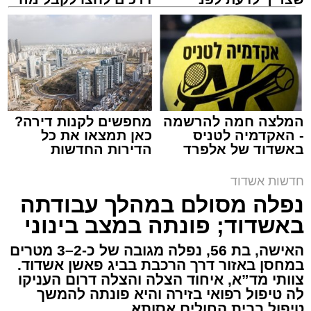
שמגישים הצעה לדירה
שמגיע לכם
באשדוד
צילום: דוברות איחוד הצלה
מערכת האתר / 15:39 07.08.26
המלצה חמה להרשמה
מחפשים לקנות דירה?
- האקדמיה לטניס
כאן תמצאו את כל
באשדוד של אלפרד
הדירות החדשות
תגים:
איחוד הצלה
,
אשדוד
,
הצלה
קריאולנסקי - לילדים
למכירה באשדוד >>>
חדשות אשדוד
אירוע דרמטי הסתיים בנס רפואי באשדוד, לאחר
נפלה מסולם במהלך עבודתה
שגבר בן 56 התמוטט בביתו שבאחד הרחובות
באשדוד; פונתה במצב בינוני
ברובע י"א בעיר, כתוצאה מאירוע פתאומי שגרם
להפסקת פעילות ליבו.
האישה, בת 56, נפלה מגובה של כ-2–3 מטרים
במחסן באזור דרך הרכבת בביג פאשן אשדוד.
צוותי מד”א, איחוד הצלה והצלה דרום העניקו
למקום הוזעקו מיד צוותי רפואה ומתנדבים של
לה טיפול רפואי בזירה והיא פונתה להמשך
ארגון "איחוד הצלה". החובשים והפרמדיקים
טיפול בבית החולים אסותא