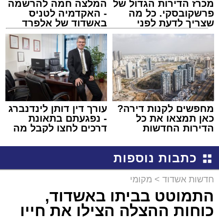
מכרז הדירות הגדול של
המלצה חמה להרשמה
פרשקובסקי. כל מה
- האקדמיה לטניס
שצריך לדעת לפני
באשדוד של אלפרד
שמגישים הצעה לדירה
קריאולנסקי - לילדים
באשדוד
מחפשים לקנות דירה?
עורך דין דותן לינדנברג
כאן תמצאו את כל
- נפגעתם בתאונת
הדירות החדשות
דרכים לחצו לקבל מה
למכירה באשדוד >>>
שמגיע לכם
כתבות נוספות
חדשות אשדוד
>
מקומי
התמוטט בביתו באשדוד,
כוחות ההצלה הצילו את חייו