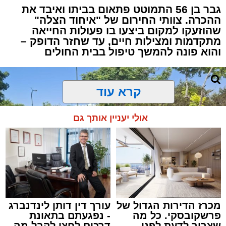
גבר בן 56 התמוטט פתאום בביתו ואיבד את
ההכרה. צוותי החירום של "איחוד הצלה"
שהוזעקו למקום ביצעו בו פעולות החייאה
מתקדמות ומצילות חיים, עד שחזר הדופק –
והוא פונה להמשך טיפול בבית החולים
קרא עוד
אולי יעניין אותך גם
מכרז הדירות הגדול של
עורך דין דותן לינדנברג
פרשקובסקי. כל מה
- נפגעתם בתאונת
שצריך לדעת לפני
דרכים לחצו לקבל מה