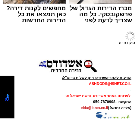
מכרז הדירות הגדול של
מחפשים לקנות דירה?
פרשקובסקי. כל מה
כאן תמצאו את כל
שצריך לדעת לפני
הדירות החדשות
תגים:
תאונת עבודה באשדוד
שמגישים הצעה לדירה
למכירה באשדוד >>>
באשדוד
עובדת בת 56 נפצעה היום (שישי) באורח בינוני
טוען כתבה...
לאחר שנפלה מסולם במהלך עבודתה במחסן
באזור דרך הרכבת, מתחם ביג פאשן באשדוד.
כוחות ההצלה הוזעקו למקום בעקבות דיווח על
נפילה מגובה במהלך העבודה. עם הגעתם מצאו
הודעות לאתר אשדודס ניתן לשלוח בדוא"ל:
ASHDODS@ISNET.CO.IL
את האישה בהכרה מלאה, כשהיא סובלת מחבלות
-
במספר אזורים בגופה לאחר שנפלה מגובה של
לפרסום באתר אשדודס ורשת ישראל נט
כ-2 עד 3 מטרים.
התקשרו
-
050-7870908
(אלדה נתנאל )
elda@isnet.co.il
רפאל אוקנין, כונן הצלה דרום, סיפר: “כשהגעתי