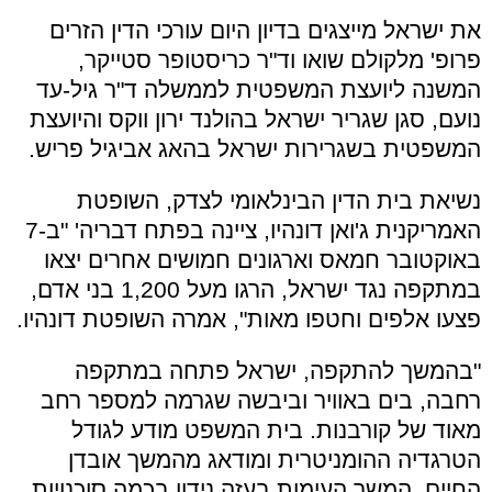
את ישראל מייצגים בדיון היום עורכי הדין הזרים
פרופ' מלקולם שואו וד"ר כריסטופר סטייקר,
המשנה ליועצת המשפטית לממשלה ד"ר גיל-עד
נועם, סגן שגריר ישראל בהולנד ירון ווקס והיועצת
המשפטית בשגרירות ישראל בהאג אביגיל פריש.
נשיאת בית הדין הבינלאומי לצדק, השופטת
האמריקנית ג'ואן דונהיו, ציינה בפתח דבריה' "ב-7
באוקטובר חמאס וארגונים חמושים אחרים יצאו
במתקפה נגד ישראל, הרגו מעל 1,200 בני אדם,
פצעו אלפים וחטפו מאות", אמרה השופטת דונהיו.
"בהמשך להתקפה, ישראל פתחה במתקפה
רחבה, בים באוויר וביבשה שגרמה למספר רחב
מאוד של קורבנות. בית המשפט מודע לגודל
הטרגדיה ההומניטרית ומודאג מהמשך אובדן
החיים. המשך העימות בעזה נידון בכמה סוכנויות