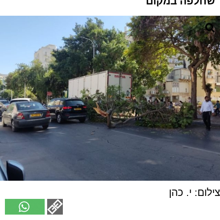
שחלפה במקום
צילום: י. כהן