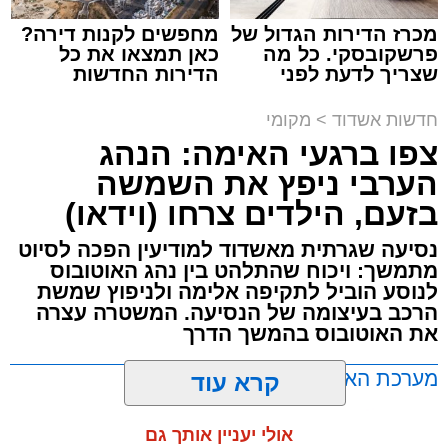
מכרז הדירות הגדול של
מחפשים לקנות דירה?
פרשקובסקי. כל מה
כאן תמצאו את כל
שצריך לדעת לפני
הדירות החדשות
תגים:
תאונת עבודה באשדוד
שמגישים הצעה לדירה
למכירה באשדוד >>>
באשדוד
חדשות אשדוד
>
מקומי
עובדת בת 56 נפצעה היום (שישי) באורח בינוני
צפו ברגעי האימה: הנהג
לאחר שנפלה מסולם במהלך עבודתה במחסן
הערבי ניפץ את השמשה
באזור דרך הרכבת, מתחם ביג פאשן באשדוד.
בזעם, הילדים צרחו (וידאו)
כוחות ההצלה הוזעקו למקום בעקבות דיווח על
נסיעה שגרתית מאשדוד למודיעין הפכה לסיוט
נפילה מגובה במהלך העבודה. עם הגעתם מצאו
מתמשך: ויכוח שהתלהט בין נהג האוטובוס
לנוסע הוביל לתקיפה אלימה ולניפוץ שמשת
את האישה בהכרה מלאה, כשהיא סובלת מחבלות
הרכב בעיצומה של הנסיעה. המשטרה עצרה
במספר אזורים בגופה לאחר שנפלה מגובה של
את האוטובוס בהמשך הדרך
כ-2 עד 3 מטרים.
מערכת האתר / 11:35 07.08.26
קרא עוד
רפאל אוקנין, כונן הצלה דרום, סיפר: “כשהגעתי
למקום הבחנתי בעובדת כשהיא בהכרה מלאה
אולי יעניין אותך גם
וסובלת מחבלות מרובות בגופה לאחר שנפלה