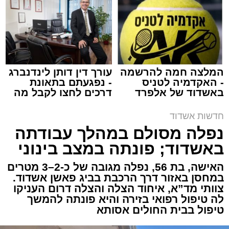
באשדוד
צילום: דוברות איחוד הצלה
מערכת האתר / 15:39 07.08.26
המלצה חמה להרשמה
עורך דין דותן לינדנברג
- האקדמיה לטניס
- נפגעתם בתאונת
באשדוד של אלפרד
דרכים לחצו לקבל מה
תגים:
איחוד הצלה
,
אשדוד
,
הצלה
קריאולנסקי - לילדים
שמגיע לכם
חדשות אשדוד
אירוע דרמטי הסתיים בנס רפואי באשדוד, לאחר
נפלה מסולם במהלך עבודתה
שגבר בן 56 התמוטט בביתו שבאחד הרחובות
באשדוד; פונתה במצב בינוני
ברובע י"א בעיר, כתוצאה מאירוע פתאומי שגרם
להפסקת פעילות ליבו.
האישה, בת 56, נפלה מגובה של כ-2–3 מטרים
במחסן באזור דרך הרכבת בביג פאשן אשדוד.
צוותי מד”א, איחוד הצלה והצלה דרום העניקו
למקום הוזעקו מיד צוותי רפואה ומתנדבים של
לה טיפול רפואי בזירה והיא פונתה להמשך
ארגון "איחוד הצלה". החובשים והפרמדיקים
טיפול בבית החולים אסותא
שהגיעו לזירה הבחינו כי הגבר ללא דופק וללא