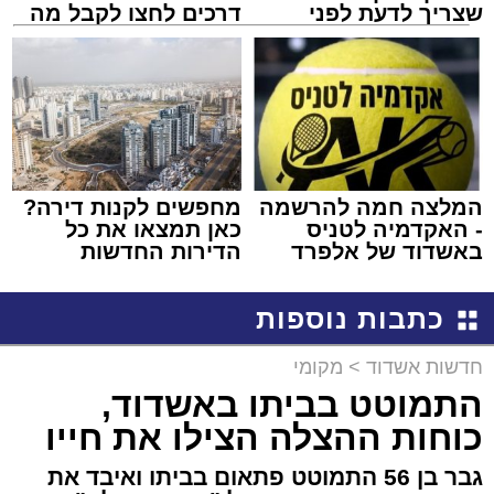
שצריך לדעת לפני
דרכים לחצו לקבל מה
שמגישים הצעה לדירה
שמגיע לכם
באשדוד
המלצה חמה להרשמה
מחפשים לקנות דירה?
- האקדמיה לטניס
כאן תמצאו את כל
באשדוד של אלפרד
הדירות החדשות
קריאולנסקי - לילדים
למכירה באשדוד >>>
כתבות נוספות
חדשות אשדוד
>
מקומי
התמוטט בביתו באשדוד,
כוחות ההצלה הצילו את חייו
גבר בן 56 התמוטט פתאום בביתו ואיבד את