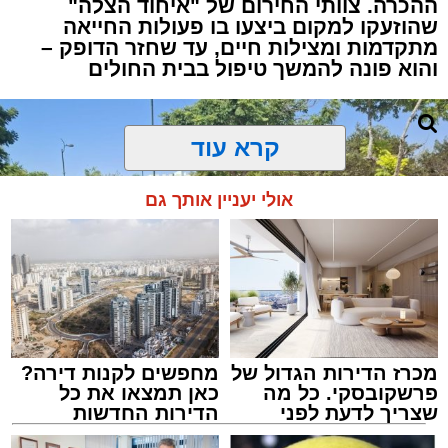
ההכרה. צוותי החירום של "איחוד הצלה"
שהוזעקו למקום ביצעו בו פעולות החייאה
מתקדמות ומצילות חיים, עד שחזר הדופק –
והוא פונה להמשך טיפול בבית החולים
קרא עוד
אולי יעניין אותך גם
מכרז הדירות הגדול של
מחפשים לקנות דירה?
פרשקובסקי. כל מה
כאן תמצאו את כל
שצריך לדעת לפני
הדירות החדשות
שמגישים הצעה לדירה
למכירה באשדוד >>>