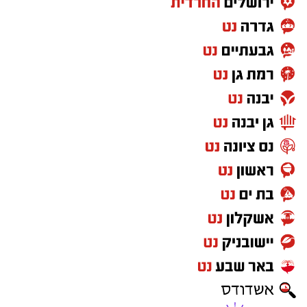
להשאירו בידי ילדים קטנים ללא השגחה. במקרה
חירום של נעילת רכב, יש ליצור קשר מיידי עם
מוקד ידידים בטלפון
1230
(ללא כוכבית).
מעוניינים להגיב? לדווח ? צרו איתנו קשר במייל -
ASHDODS@ISNET.CO.IL