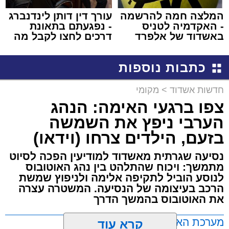
המלצה חמה להרשמה
עורך דין דותן לינדנברג
- האקדמיה לטניס
- נפגעתם בתאונת
באשדוד של אלפרד
דרכים לחצו לקבל מה
קריאולנסקי - לילדים
שמגיע לכם
כתבות נוספות
חדשות אשדוד
>
מקומי
צפו ברגעי האימה: הנהג
הערבי ניפץ את השמשה
בזעם, הילדים צרחו (וידאו)
נסיעה שגרתית מאשדוד למודיעין הפכה לסיוט
מתמשך: ויכוח שהתלהט בין נהג האוטובוס
לנוסע הוביל לתקיפה אלימה ולניפוץ שמשת
הרכב בעיצומה של הנסיעה. המשטרה עצרה
את האוטובוס בהמשך הדרך
מערכת האתר / 11:35 07.08.26
קרא עוד