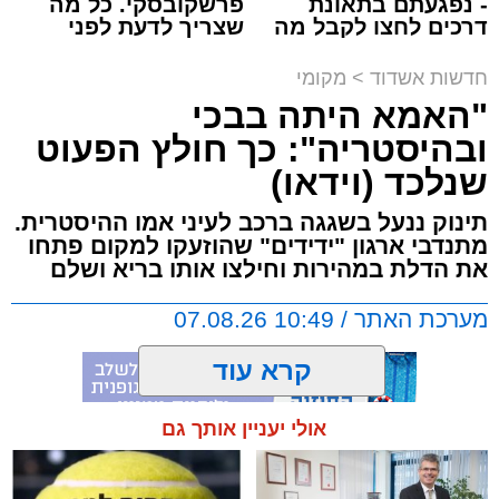
- נפגעתם בתאונת
פרשקובסקי. כל מה
דרכים לחצו לקבל מה
שצריך לדעת לפני
שמגיע לכם
שמגישים הצעה לדירה
על פי העדויות מהשטח, הנהג, שהתעצבן במהלך
באשדוד
חדשות אשדוד
>
מקומי
הנסיעה על אחד הנוסעים, איבד שליטה ובצעד
"האמא היתה בבכי
דרמטי ואלים ניפץ את שמשת האוטובוס.
ובהיסטריה": כך חולץ הפעוט
המעשה האלים גרם להתרסקות זכוכיות ולרגעים
שנלכד (וידאו)
של אימה בתוך כלי הרכב. ילדים רבים ונוסעים
אחרים שהיו על האוטובוס לקו בטראומה, פרצו
תינוק ננעל בשגגה ברכב לעיני אמו ההיסטרית.
בבכי היסטרי ונאלצו לחוות רגעים של חרדה
מתנדבי ארגון "ידידים" שהוזעקו למקום פתחו
עמוקה בעיצומה של הנסיעה בכביש.
את הדלת במהירות וחילצו אותו בריא ושלם
מערכת האתר / 10:49 07.08.26
בעקבות פניות דחופות ודיווחים שהעבירו הנוסעים
המבוהלים למוקדי החירום, כוחות משטרה הוזעקו
קרא עוד
לזירה ועצרו את האוטובוס בהמשך המסלול כדי
לטפל באירוע ולתחקר את המעורבים.
אולי יעניין אותך גם
תגים:
אשדוד
,
ידידים