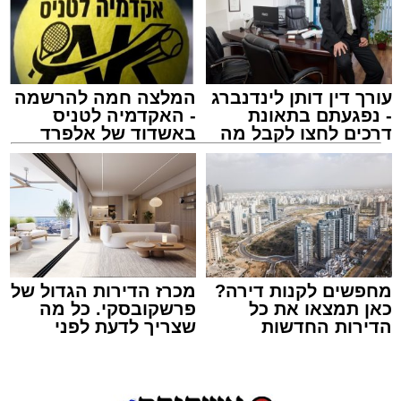
מעוניינים להגיב? לדווח ? צרו איתנו קשר במייל -
ASHDODS@ISNET.CO.IL
עורך דין דותן לינדנברג
המלצה חמה להרשמה
- נפגעתם בתאונת
- האקדמיה לטניס
דרכים לחצו לקבל מה
באשדוד של אלפרד
שמגיע לכם
קריאולנסקי - לילדים
אמש (חמישי) בסביבות השעה 21:49, התקבלה
קריאת חירום במוקד ארגון "ידידים" אודות תינוק
שננעל בשגגה ברכב לעיני אמו הדואגת, ברחוב
כ"ט בנובמבר באשקלון.
מישאל שי לוי, מוקדן ידידים שקיבל את השיחה,
מחפשים לקנות דירה?
מכרז הדירות הגדול של
כאן תמצאו את כל
פרשקובסקי. כל מה
הזניק מיד כוחות לסיוע. דניאל ברכה, מתנדב
הדירות החדשות
שצריך לדעת לפני
יחידת האופנועים, יחד עם מאיר אבוקרט, מתנדב
למכירה באשדוד >>>
שמגישים הצעה לדירה
הסניף המקומי, נענו לקריאה והגיעו לזירה בתוך זמן
באשדוד
קצר. בעזרת ציוד ייעודי שברשותם, פעלו השניים