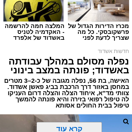
מכרז הדירות הגדול של
המלצה חמה להרשמה
פרשקובסקי. כל מה
- האקדמיה לטניס
שצריך לדעת לפני
באשדוד של אלפרד
תגים:
איחוד הצלה
,
אשדוד
,
הצלה
שמגישים הצעה לדירה
קריאולנסקי - לילדים
באשדוד
חדשות אשדוד
אירוע דרמטי הסתיים בנס רפואי באשדוד, לאחר
נפלה מסולם במהלך עבודתה
שגבר בן 56 התמוטט בביתו שבאחד הרחובות
באשדוד; פונתה במצב בינוני
ברובע י"א בעיר, כתוצאה מאירוע פתאומי שגרם
להפסקת פעילות ליבו.
האישה, בת 56, נפלה מגובה של כ-2–3 מטרים
במחסן באזור דרך הרכבת בביג פאשן אשדוד.
צוותי מד”א, איחוד הצלה והצלה דרום העניקו
למקום הוזעקו מיד צוותי רפואה ומתנדבים של
לה טיפול רפואי בזירה והיא פונתה להמשך
ארגון "איחוד הצלה". החובשים והפרמדיקים
טיפול בבית החולים אסותא
שהגיעו לזירה הבחינו כי הגבר ללא דופק וללא
הכרה, ופתחו מיידית בפעולות החייאה מתקדמות,
הכוללות עיסויי לב ושימוש במפעם (דפיברילטור).
קרא עוד