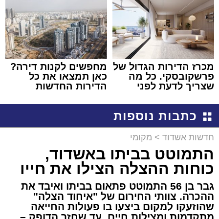
מכרז הדירות הגדול של
מחפשים לקנות דירה?
פרשקובסקי. כל מה
כאן תמצאו את כל
שצריך לדעת לפני
הדירות החדשות
שמגישים הצעה לדירה
למכירה באשדוד >>>
באשדוד
כתבות נוספות
חדשות אשדוד
>
מקומי
התמוטט בביתו באשדוד,
כוחות ההצלה הצילו את חייו
גבר בן 56 התמוטט פתאום בביתו ואיבד את
ההכרה. צוותי החירום של "איחוד הצלה"
שהוזעקו למקום ביצעו בו פעולות החייאה
מתקדמות ומצילות חיים, עד שחזר הדופק –